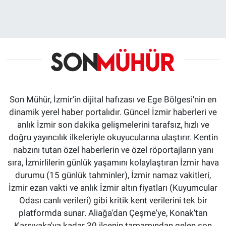
Son Mühür, İzmir’in dijital hafızası ve Ege Bölgesi'nin en
dinamik yerel haber portalıdır. Güncel İzmir haberleri ve
anlık İzmir son dakika gelişmelerini tarafsız, hızlı ve
doğru yayıncılık ilkeleriyle okuyucularına ulaştırır. Kentin
nabzını tutan özel haberlerin ve özel röportajların yanı
sıra, İzmirlilerin günlük yaşamını kolaylaştıran İzmir hava
durumu (15 günlük tahminler), İzmir namaz vakitleri,
İzmir ezan vakti ve anlık İzmir altın fiyatları (Kuyumcular
Odası canlı verileri) gibi kritik kent verilerini tek bir
platformda sunar. Aliağa'dan Çeşme'ye, Konak'tan
Karşıyaka'ya kadar 30 ilçenin tamamından gelen son