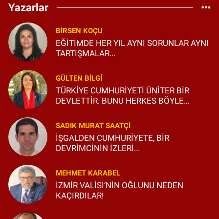
Yazarlar
BIRSEN KOÇU
EĞİTİMDE HER YIL AYNI SORUNLAR AYNI
TARTIŞMALAR...
GÜLTEN BILGI
TÜRKİYE CUMHURİYETİ ÜNİTER BİR
DEVLETTİR. BUNU HERKES BÖYLE
BİLSİN VE ÖĞRENSİN!
SADIK MURAT SAATÇI
İŞGALDEN CUMHURİYETE, BİR
DEVRİMCİNİN İZLERİ...
MEHMET KARABEL
İZMİR VALİSİ’NİN OĞLUNU NEDEN
KAÇIRDILAR!