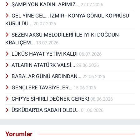
ŞAMPİYON KADINLARIMIZ...
27.07.2026
GEL YİNE GEL... İZMİR - KONYA GÖNÜL KÖPRÜSÜ
KURULDU...
20.07.2026
SEZEN AKSU MELODİLERİ İLE İYİ Kİ DOĞDUN
KRALİÇEM...
13.07.2026
LÜKÜS HAYAT YETİM KALDI
06.07.2026
ATLARIN ATATÜRK VALSİ...
29.06.2026
BABALAR GÜNÜ ARDINDAN...
22.06.2026
GENÇLERE TAVSİYELER...
15.06.2026
CHP'YE SİHİRLİ DEĞNEK GEREK!
08.06.2026
ÜSKÜDAR'DA SABAH OLDU...
01.06.2026
Yorumlar