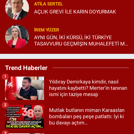
ATILA SERTEL
AÇLIK GREVİ İLE KARIN DOYURMAK
İREM YÜZER
AYNI GÜN, İKİ KÜRSÜ, İKİ TÜRKİYE
TASAVVURU GEÇMİŞİN MUHALEFETİ Mİ,
GELECEĞİN SİYASETİ Mİ?
Trend Haberler
1
Yıldıray Demirkaya kimdir, nasıl
hayatını kaybetti? Merter'in tanınan
ismi için taziye mesajı
2
Mutlak butlanın mimarı Karaaslan
bombaları peş peşe patlattı: İyi ki
bu davayı açtım…
3