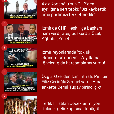
Aziz Kocaoğlu'nun CHP'den
ayrılığına sert tepki: "Biz kaybettik
ama partimizi terk etmedik"
4
İzmir’de CHP’li eski ilçe başkanı
isim verdi, ateş püskürdü: Özel,
Ağbaba, Yücel…
5
İzmir reyonlarında "tokluk
ekonomisi" dönemi: Zayıflama
iğneleri gıda harcamalarını vurdu!
6
Özgür Özel'den İzmir itirafı: Pırıl pırıl
Filiz Cerioğlu Sengel vardı! Ama
ankette Cemil Tugay birinci çıktı
7
Terlik fırlatılan böcekler milyon
dolarlık gelir kapısına dönüştü