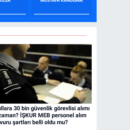
YÜZER
MUSTAFA KANDEMIR
NURCAN C
llara 30 bin güvenlik görevlisi alımı
zaman? İŞKUR MEB personel alım
vuru şartları belli oldu mu?