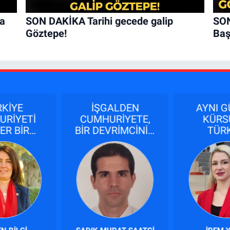
a
SON DAKİKA Tarihi gecede galip
SON
Göztepe!
Baş
RKİYE
İŞGALDEN
AYNI GÜ
URİYETİ
CUMHURİYETE,
KÜRSÜ
ER BİR
BİR DEVRİMCİNİN
TÜRK
ETTİR.
İZLERİ...
TASA
 HERKES
GEÇM
BİLSİN VE
MUHALEF
ENSİN!
GELE
SİYASE