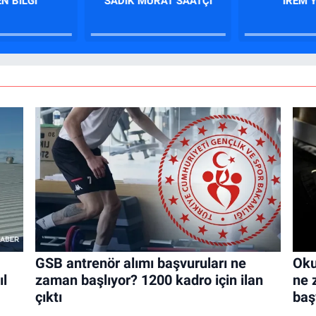
N BILGI
SADIK MURAT SAATÇI
İREM 
GSB antrenör alımı başvuruları ne
Oku
ıl
zaman başlıyor? 1200 kadro için ilan
ne 
çıktı
baş