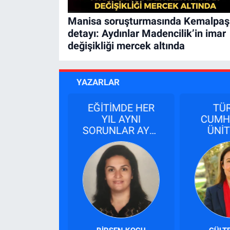
Manisa soruşturmasında Kemalpaş
detayı: Aydınlar Madencilik’in imar
değişikliği mercek altında
YAZARLAR
ER PAŞA
EĞİTİMDE HER
TÜ
YIL AYNI
CUMH
SORUNLAR AYNI
ÜNİT
TARTIŞMALAR...
DEVL
BUNU
BÖYLE 
ÖĞR