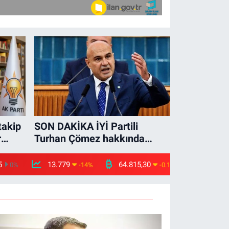
takip
SON DAKİKA İYİ Partili
r
Turhan Çömez hakkında
ksın"
soruşturma!
5
13.779
64.815,30
0
%
-14
%
-0.1
%