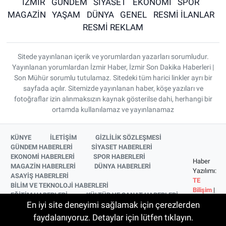
İZMİR
GÜNDEM
SİYASET
EKONOMİ
SPOR
MAGAZİN
YAŞAM
DÜNYA
GENEL
RESMİ İLANLAR
RESMİ REKLAM
Sitede yayınlanan içerik ve yorumlardan yazarları sorumludur.
Yayınlanan yorumlardan İzmir Haber, İzmir Son Dakika Haberleri |
Son Mühür sorumlu tutulamaz. Sitedeki tüm harici linkler ayrı bir
sayfada açılır. Sitemizde yayınlanan haber, köşe yazıları ve
fotoğraflar izin alınmaksızın kaynak gösterilse dahi, herhangi bir
ortamda kullanılamaz ve yayınlanamaz
KÜNYE
İLETİŞİM
GİZLİLİK SÖZLEŞMESİ
GÜNDEM HABERLERİ
SİYASET HABERLERİ
EKONOMİ HABERLERİ
SPOR HABERLERİ
Haber
MAGAZİN HABERLERİ
DÜNYA HABERLERİ
Yazılımı:
ASAYİŞ HABERLERİ
TE
BİLİM VE TEKNOLOJİ HABERLERİ
Bilişim
|
EĞİTİM HABERLERİ
KÜLTÜR VE SANAT HABERLERİ
Copyright
En iyi site deneyimi sağlamak için çerezlerden
SAĞLIK HABERLERİ
YAŞAM HABERLERİ
© 2026
YEREL HABERLER
İZMİR HABERLERİ
faydalanıyoruz. Detaylar için lütfen tıklayın.
SİNEMA VE TELEVİZYON HABERLERİ