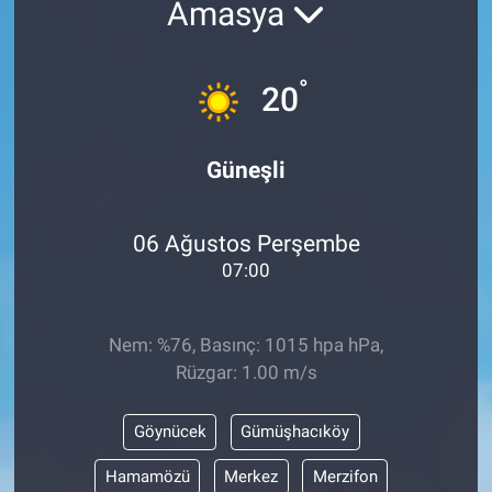
Amasya
°
20
Güneşli
06 Ağustos Perşembe
07:00
Nem: %76, Basınç: 1015 hpa hPa,
Rüzgar: 1.00 m/s
Göynücek
Gümüşhacıköy
Hamamözü
Merkez
Merzifon