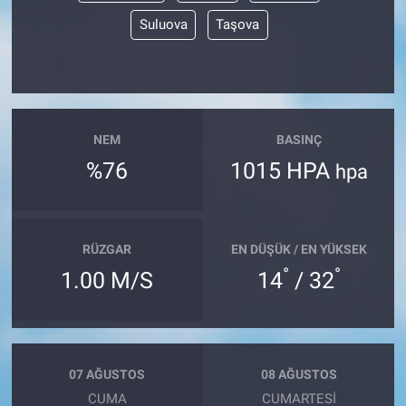
Suluova
Taşova
NEM
BASINÇ
%76
1015 HPA
hpa
RÜZGAR
EN DÜŞÜK / EN YÜKSEK
°
°
1.00 M/S
14
/ 32
07 AĞUSTOS
08 AĞUSTOS
CUMA
CUMARTESI