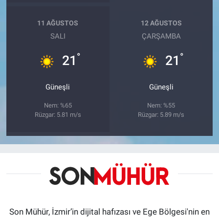
11 AĞUSTOS
12 AĞUSTOS
SALI
ÇARŞAMBA
°
°
21
21
Güneşli
Güneşli
Nem: %65
Nem: %55
Rüzgar: 5.81 m/s
Rüzgar: 5.89 m/s
Son Mühür, İzmir’in dijital hafızası ve Ege Bölgesi'nin en