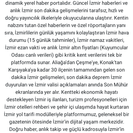
dinamik yerel haber portalıdır. Güncel İzmir haberleri ve
anlık İzmir son dakika gelişmelerini tarafsız, hızlı ve
doğru yayıncılık ilkeleriyle okuyucularına ulaştırır. Kentin
nabzını tutan özel haberlerin ve özel röportajların yanı
sıra, İzmirlilerin günlük yaşamını kolaylaştıran İzmir hava
durumu (15 günlük tahminler), İzmir namaz vakitleri,
İzmir ezan vakti ve anlık İzmir altın fiyatları (Kuyumcular
Odası canlı verileri) gibi kritik kent verilerini tek bir
platformda sunar. Aliağa'dan Çeşme'ye, Konak'tan
Karşıyaka'ya kadar 30 ilçenin tamamından gelen son
dakika İzmir gelişmeleri, son dakika deprem İzmir
duyuruları ve İzmir valisi açıklamaları anında Son Mühür
ekranlarında yer alır. Kentteki ekonomik hayatı
destekleyen İzmir iş ilanları, turizm profesyonelleri için
İzmir otelleri rehberi ve şehir içi ulaşımda hayat kurtaran
İzmir yol tarifi modülleriyle platformumuz, geleneksel bir
gazetenin ötesinde İzmir'in dijital yaşam merkezidir.
Doğru haber, anlık takip ve güçlü kadrosuyla İzmir’in