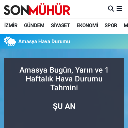
İzmir Nöbetçi Eczaneler
İZMİR
GÜNDEM
SİYASET
EKONOMİ
SPOR
M
İzmir Hava Durumu
Amasya Hava Durumu
İzmir Namaz Vakitleri
İzmir Trafik Yoğunluk Haritası
Amasya Bugün, Yarın ve 1
Haftalık Hava Durumu
Süper Lig Puan Durumu ve Fikstür
Tahmini
Tüm Manşetler
ŞU AN
Son Dakika Haberleri
Haber Arşivi