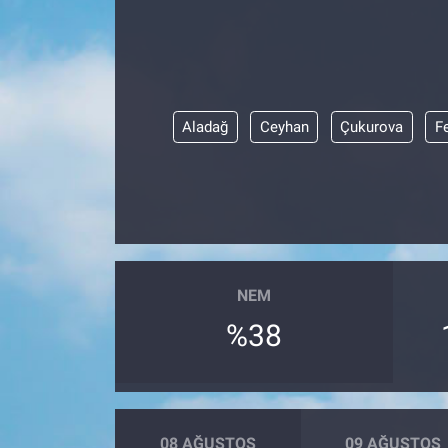
Aladağ
Ceyhan
Çukurova
F
NEM
%38
08 AĞUSTOS
09 AĞUSTOS