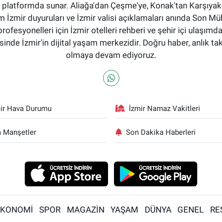
tek bir platformda sunar. Aliağa'dan Çeşme'ye, Konak'tan Karşı
 İzmir duyuruları ve İzmir valisi açıklamaları anında Son Mü
profesyonelleri için İzmir otelleri rehberi ve şehir içi ulaşımd
nde İzmir'in dijital yaşam merkezidir. Doğru haber, anlık ta
olmaya devam ediyoruz.
ir Hava Durumu
İzmir Namaz Vakitleri
 Manşetler
Son Dakika Haberleri
EKONOMİ
SPOR
MAGAZİN
YAŞAM
DÜNYA
GENEL
RE