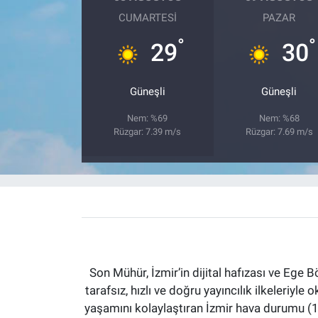
CUMARTESI
PAZAR
°
°
29
30
Güneşli
Güneşli
Nem: %69
Nem: %68
Rüzgar: 7.39 m/s
Rüzgar: 7.69 m/s
Son Mühür, İzmir’in dijital hafızası ve Ege B
tarafsız, hızlı ve doğru yayıncılık ilkeleriyle 
yaşamını kolaylaştıran İzmir hava durumu (15 