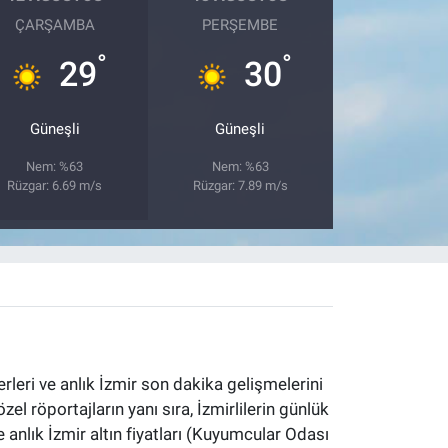
ÇARŞAMBA
PERŞEMBE
°
°
29
30
Güneşli
Güneşli
Nem: %63
Nem: %63
Rüzgar: 6.69 m/s
Rüzgar: 7.89 m/s
erleri ve anlık İzmir son dakika gelişmelerini
özel röportajların yanı sıra, İzmirlilerin günlük
 anlık İzmir altın fiyatları (Kuyumcular Odası