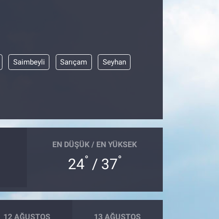
Saimbeyli
Sarıçam
Seyhan
EN DÜŞÜK / EN YÜKSEK
°
°
24
/ 37
12 AĞUSTOS
13 AĞUSTOS