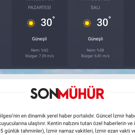
PAZARTESI
SALI
°
°
30
30
Güneşli
Güneşli
Nem: %62
Nem: %58
Rüzgar: 7.39 m/s
Rüzgar: 6.81 m/s
ölgesi'nin en dinamik yerel haber portalıdır. Güncel İzmir hab
okuyucularına ulaştırır. Kentin nabzını tutan özel haberlerin ve 
günlük tahminler), İzmir namaz vakitleri, İzmir ezan vakti ve