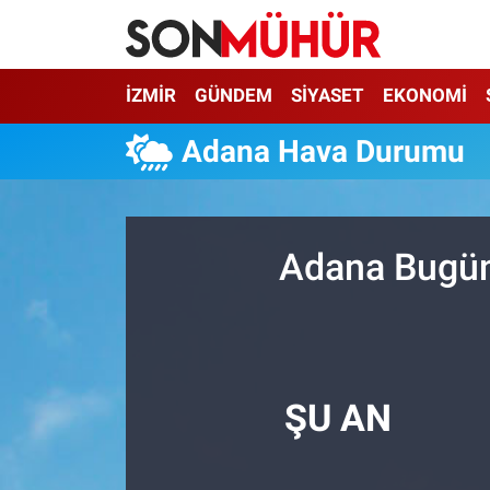
İzmir Nöbetçi Eczaneler
İZMİR
GÜNDEM
SİYASET
EKONOMİ
İzmir Hava Durumu
Adana Hava Durumu
İzmir Namaz Vakitleri
İzmir Trafik Yoğunluk Haritası
Adana Bugün,
Süper Lig Puan Durumu ve Fikstür
Tüm Manşetler
ŞU AN
Son Dakika Haberleri
Haber Arşivi