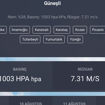
Güneşli
Nem: %38, Basınç: 1003 hpa hPa, Rüzgar: 7.31 m/s
eke
İmamoğlu
Karaisalı
Karataş
Kozan
Pozantı
Tufanbeyli
Yumurtalık
Yüreğir
BASINÇ
RÜZGAR
1003 HPA
7.31 M/S
hpa
10 AĞUSTOS
11 AĞUSTOS