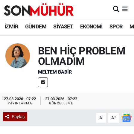
İzmir Nöbetçi Eczaneler
İZMİR
GÜNDEM
SİYASET
EKONOMİ
SPOR
M
İzmir Hava Durumu
BEN HİÇ PROBLEM
İzmir Namaz Vakitleri
OLMADIM
İzmir Trafik Yoğunluk Haritası
MELTEM BABIR
Süper Lig Puan Durumu ve Fikstür
Tüm Manşetler
27.03.2026 - 07:22
27.03.2026 - 07:22
YAYINLANMA
GÜNCELLEME
Son Dakika Haberleri
Paylaş
-
+
A
A
Haber Arşivi