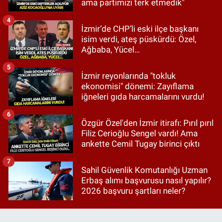
ama partimizi terk etmedik"
4
İzmir’de CHP’li eski ilçe başkanı
isim verdi, ateş püskürdü: Özel,
Ağbaba, Yücel…
5
İzmir reyonlarında "tokluk
ekonomisi" dönemi: Zayıflama
iğneleri gıda harcamalarını vurdu!
6
Özgür Özel'den İzmir itirafı: Pırıl pırıl
Filiz Cerioğlu Sengel vardı! Ama
ankette Cemil Tugay birinci çıktı
7
Sahil Güvenlik Komutanlığı Uzman
Erbaş alımı başvurusu nasıl yapılır?
2026 başvuru şartları neler?