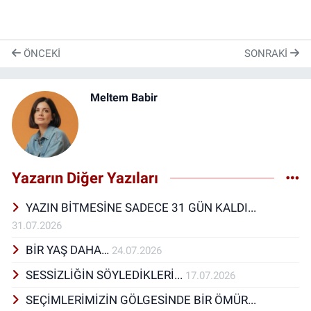
ÖNCEKI
SONRAKI
Meltem Babir
Yazarın Diğer Yazıları
YAZIN BİTMESİNE SADECE 31 GÜN KALDI...
31.07.2026
BİR YAŞ DAHA…
24.07.2026
SESSİZLİĞİN SÖYLEDİKLERİ...
17.07.2026
SEÇİMLERİMİZİN GÖLGESİNDE BİR ÖMÜR...