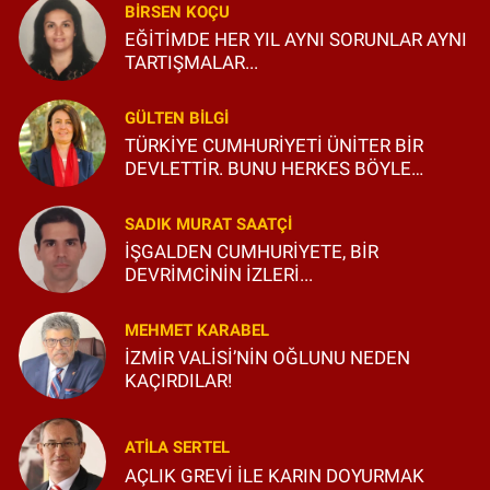
BIRSEN KOÇU
EĞİTİMDE HER YIL AYNI SORUNLAR AYNI
TARTIŞMALAR...
GÜLTEN BILGI
TÜRKİYE CUMHURİYETİ ÜNİTER BİR
DEVLETTİR. BUNU HERKES BÖYLE
BİLSİN VE ÖĞRENSİN!
SADIK MURAT SAATÇI
İŞGALDEN CUMHURİYETE, BİR
DEVRİMCİNİN İZLERİ...
MEHMET KARABEL
İZMİR VALİSİ’NİN OĞLUNU NEDEN
KAÇIRDILAR!
ATILA SERTEL
AÇLIK GREVİ İLE KARIN DOYURMAK