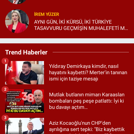
İREM YÜZER
AYNI GÜN, İKİ KÜRSÜ, İKİ TÜRKİYE
TASAVVURU GEÇMİŞİN MUHALEFETİ Mİ,
GELECEĞİN SİYASETİ Mİ?
Trend Haberler
1
Yıldıray Demirkaya kimdir, nasıl
hayatını kaybetti? Merter'in tanınan
ismi için taziye mesajı
2
Mutlak butlanın mimarı Karaaslan
bombaları peş peşe patlattı: İyi ki
bu davayı açtım…
3
Aziz Kocaoğlu'nun CHP'den
ayrılığına sert tepki: "Biz kaybettik