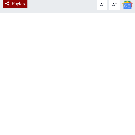
Paylaş
-
+
A
A