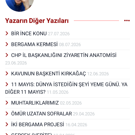
Yazarın Diğer Yazıları
BİR İNCE KONU
27.07.2026
BERGAMA KERMESİ
08.07.2026
CHP İL BAŞKANLIĞINI ZİYARETİN ANATOMİSİ
23.06.2026
KAVUNUN BAŞKENTİ KIRKAĞAÇ
12.06.2026
11 MAYIS: DÜNYA İSTEDİĞİN ŞEYİ YEME GÜNÜ. YA
DİĞER 11 MAYIS?
11.05.2026
MUHTARLIKLARIMIZ
02.05.2026
ÖMÜR UZATAN SOFRALAR
29.04.2026
İKİ BERGAMA PROJESİ
16.04.2026