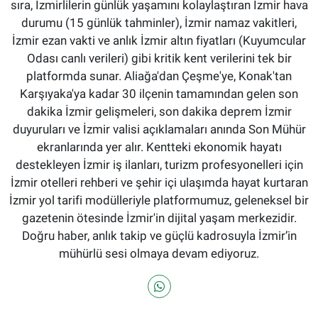
sıra, İzmirlilerin günlük yaşamını kolaylaştıran İzmir hava
durumu (15 günlük tahminler), İzmir namaz vakitleri,
İzmir ezan vakti ve anlık İzmir altın fiyatları (Kuyumcular
Odası canlı verileri) gibi kritik kent verilerini tek bir
platformda sunar. Aliağa'dan Çeşme'ye, Konak'tan
Karşıyaka'ya kadar 30 ilçenin tamamından gelen son
dakika İzmir gelişmeleri, son dakika deprem İzmir
duyuruları ve İzmir valisi açıklamaları anında Son Mühür
ekranlarında yer alır. Kentteki ekonomik hayatı
destekleyen İzmir iş ilanları, turizm profesyonelleri için
İzmir otelleri rehberi ve şehir içi ulaşımda hayat kurtaran
İzmir yol tarifi modülleriyle platformumuz, geleneksel bir
gazetenin ötesinde İzmir'in dijital yaşam merkezidir.
Doğru haber, anlık takip ve güçlü kadrosuyla İzmir’in
mühürlü sesi olmaya devam ediyoruz.