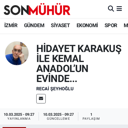
İzmir Nöbetçi Eczaneler
İZMİR
GÜNDEM
SİYASET
EKONOMİ
SPOR
M
İzmir Hava Durumu
HİDAYET KARAKUŞ
İzmir Namaz Vakitleri
İLE KEMAL
İzmir Trafik Yoğunluk Haritası
ANADOL’UN
EVİNDE...
Süper Lig Puan Durumu ve Fikstür
RECAI ŞEYHOĞLU
Tüm Manşetler
Son Dakika Haberleri
10.03.2025 - 09:27
10.03.2025 - 09:27
1
YAYINLANMA
GÜNCELLEME
PAYLAŞIM
Haber Arşivi