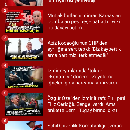
ismi için taziye mesajı
2
Mutlak butlanın mimarı Karaaslan
bombaları peş peşe patlattı: İyi ki
bu davayı açtım…
3
Aziz Kocaoğlu'nun CHP'den
ayrılığına sert tepki: "Biz kaybettik
ama partimizi terk etmedik"
4
İzmir reyonlarında "tokluk
ekonomisi" dönemi: Zayıflama
iğneleri gıda harcamalarını vurdu!
5
Özgür Özel'den İzmir itirafı: Pırıl pırıl
Filiz Cerioğlu Sengel vardı! Ama
ankette Cemil Tugay birinci çıktı
6
Sahil Güvenlik Komutanlığı Uzman