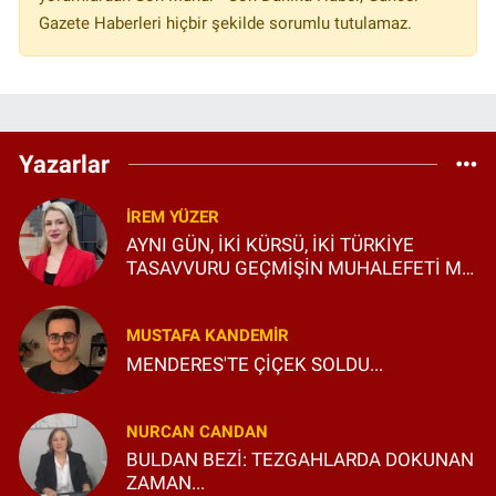
Gazete Haberleri hiçbir şekilde sorumlu tutulamaz.
Yazarlar
İREM YÜZER
AYNI GÜN, İKİ KÜRSÜ, İKİ TÜRKİYE
TASAVVURU GEÇMİŞİN MUHALEFETİ Mİ,
GELECEĞİN SİYASETİ Mİ?
MUSTAFA KANDEMIR
MENDERES'TE ÇİÇEK SOLDU...
NURCAN CANDAN
BULDAN BEZİ: TEZGAHLARDA DOKUNAN
ZAMAN...