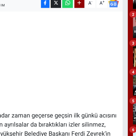
-
+
A
A
ŞIM
2
3
4
5
 kadar zaman geçerse geçsin ilk günkü acısını
 ayrılsalar da bıraktıkları izler silinmez,
6
yükşehir Belediye Başkanı Ferdi Zeyrek'in