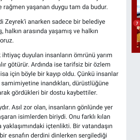
ine rağmen yaşanan duygu tam da budur.
di Zeyrek'i anarken sadece bir belediye
7
ış, halkın arasında yaşamış ve halkın
yoruz.
 ihtiyaç duyulan insanların ömrünü yarım
lır götürür. Ardında ise tarifsiz bir özlem
isa için böyle bir kayıp oldu. Çünkü insanlar
l; samimiyetine inandıkları, dürüstlüğüne
rak gördükleri bir dostu kaybettiler.
r. Asıl zor olan, insanların gönlünde yer
aran isimlerden biriydi. Onu farklı kılan
yaklaşımındaki içtenlikti. Bir vatandaşın
bir esnafın derdini dinlerken sergilediği