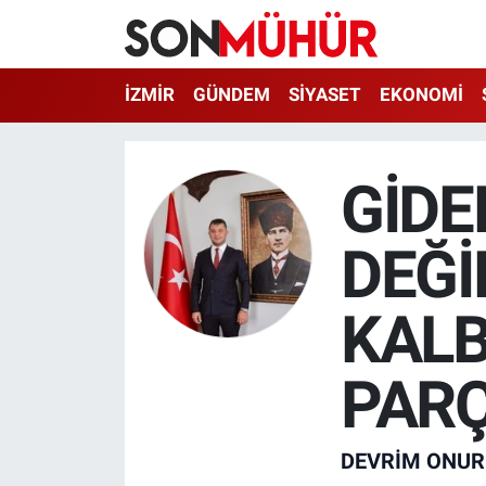
İzmir Nöbetçi Eczaneler
İZMİR
GÜNDEM
SİYASET
EKONOMİ
İzmir Hava Durumu
GİDE
İzmir Namaz Vakitleri
DEĞİ
İzmir Trafik Yoğunluk Haritası
Süper Lig Puan Durumu ve Fikstür
KALB
Tüm Manşetler
PARÇ
Son Dakika Haberleri
DEVRIM ONUR
Haber Arşivi