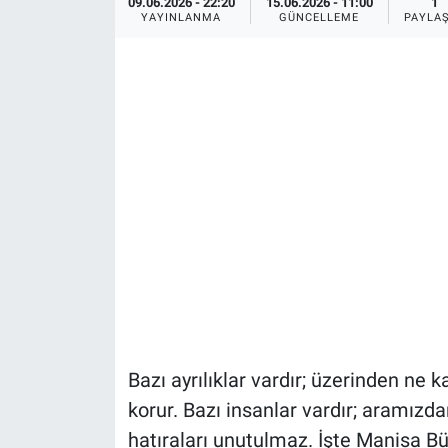
09.06.2026 - 22:20
15.06.2026 - 11:00
1
YAYINLANMA
GÜNCELLEME
PAYLA
Bazı ayrılıklar vardır; üzerinden ne
korur. Bazı insanlar vardır; aramızdan
hatıraları unutulmaz. İşte Manisa Bü