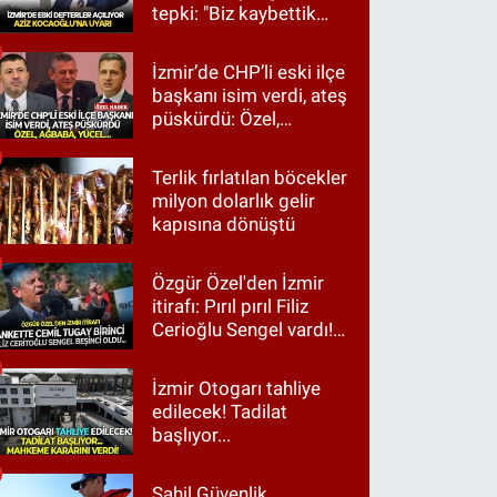
tepki: "Biz kaybettik
ama partimizi terk
etmedik"
İzmir’de CHP’li eski ilçe
başkanı isim verdi, ateş
püskürdü: Özel,
Ağbaba, Yücel…
Terlik fırlatılan böcekler
milyon dolarlık gelir
kapısına dönüştü
Özgür Özel'den İzmir
itirafı: Pırıl pırıl Filiz
Cerioğlu Sengel vardı!
Ama ankette Cemil
Tugay birinci çıktı
İzmir Otogarı tahliye
edilecek! Tadilat
başlıyor...
Sahil Güvenlik