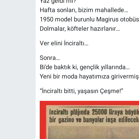
Yaz geldi mi?
Hafta sonları, bizim mahallede…
1950 model burunlu Magirus otobüsl
Dolmalar, köfteler hazırlanır…
Ver elini İnciraltı…
Sonra…
Bi'de baktık ki, gençlik yıllarında…
Yeni bir moda hayatımıza girivermiş
“İnciraltı bitti, yaşasın Çeşme!”