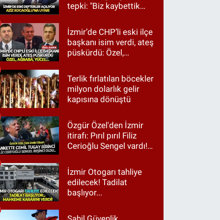
tepki: "Biz kaybettik
ama partimizi terk
etmedik"
İzmir’de CHP’li eski ilçe
başkanı isim verdi, ateş
püskürdü: Özel,
Ağbaba, Yücel…
Terlik fırlatılan böcekler
milyon dolarlık gelir
kapısına dönüştü
Özgür Özel'den İzmir
itirafı: Pırıl pırıl Filiz
Cerioğlu Sengel vardı!
Ama ankette Cemil
Tugay birinci çıktı
İzmir Otogarı tahliye
edilecek! Tadilat
başlıyor...
Sahil Güvenlik