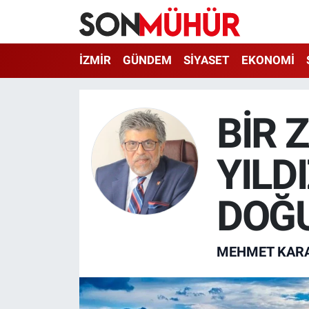
İzmir Nöbetçi Eczaneler
İZMİR
GÜNDEM
SİYASET
EKONOMİ
İzmir Hava Durumu
BİR
İzmir Namaz Vakitleri
YILD
İzmir Trafik Yoğunluk Haritası
Süper Lig Puan Durumu ve Fikstür
DOĞ
Tüm Manşetler
MEHMET KAR
Son Dakika Haberleri
Haber Arşivi