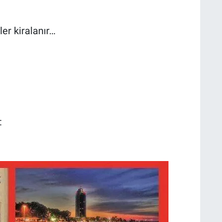
er kiralanır…
: