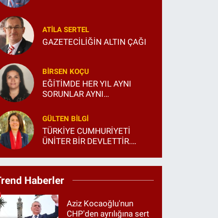
ATILA SERTEL
GAZETECİLİĞİN ALTIN ÇAĞI
BIRSEN KOÇU
EĞİTİMDE HER YIL AYNI
SORUNLAR AYNI
TARTIŞMALAR...
GÜLTEN BILGI
TÜRKİYE CUMHURİYETİ
ÜNİTER BİR DEVLETTİR.
BUNU HERKES BÖYLE BİLSİN
VE ÖĞRENSİN!
Trend Haberler
Aziz Kocaoğlu'nun
CHP'den ayrılığına sert