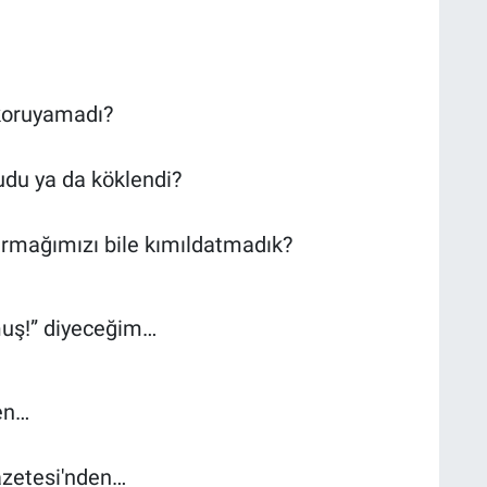
 koruyamadı?
udu ya da köklendi?
rmağımızı bile kımıldatmadık?
rmuş!” diyeceğim…
en…
zetesi'nden…