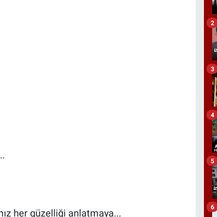
2
3
4
..
5
6
 her güzelliği anlatmaya...