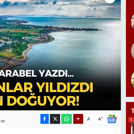
-
+
A
A
1
ŞIM