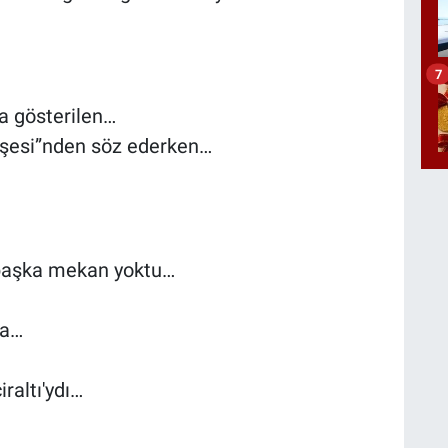
7
a gösterilen…
köşesi”nden söz ederken…
n başka mekan yoktu…
ma…
iraltı'ydı…