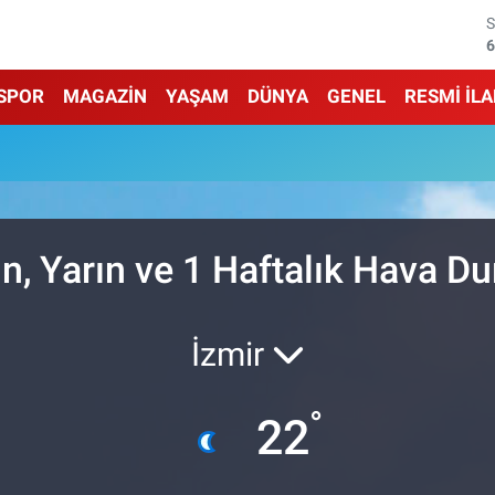
6
6
SPOR
MAGAZİN
YAŞAM
DÜNYA
GENEL
RESMİ İL
1
6
4
n, Yarın ve 1 Haftalık Hava 
5
İzmir
°
22