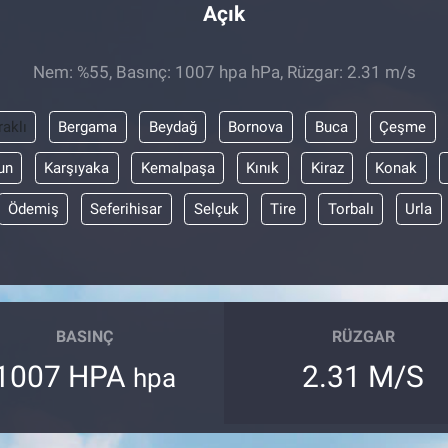
Açık
Nem: %55, Basınç: 1007 hpa hPa, Rüzgar: 2.31 m/s
raklı
Bergama
Beydağ
Bornova
Buca
Çeşme
un
Karşıyaka
Kemalpaşa
Kınık
Kiraz
Konak
Ödemiş
Seferihisar
Selçuk
Tire
Torbalı
Urla
BASINÇ
RÜZGAR
1007 HPA
2.31 M/S
hpa