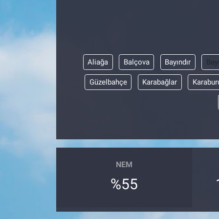
Aliağa
Balçova
Bayındır
Bay
Güzelbahçe
Karabağlar
Karabur
NEM
%55