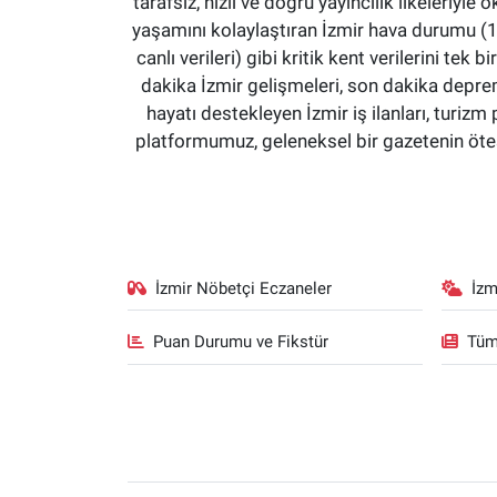
tarafsız, hızlı ve doğru yayıncılık ilkeleriyle 
yaşamını kolaylaştıran İzmir hava durumu (15 
canlı verileri) gibi kritik kent verilerini 
dakika İzmir gelişmeleri, son dakika deprem
hayatı destekleyen İzmir iş ilanları, turizm 
platformumuz, geleneksel bir gazetenin ötesi
İzmir Nöbetçi Eczaneler
İzm
Puan Durumu ve Fikstür
Tüm