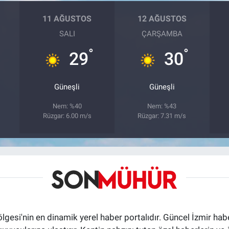
11 AĞUSTOS
12 AĞUSTOS
SALI
ÇARŞAMBA
°
°
29
30
Güneşli
Güneşli
Nem: %40
Nem: %43
Rüzgar: 6.00 m/s
Rüzgar: 7.31 m/s
ölgesi'nin en dinamik yerel haber portalıdır. Güncel İzmir hab