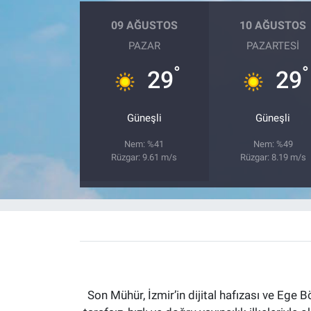
09 AĞUSTOS
10 AĞUSTOS
PAZAR
PAZARTESI
°
°
29
29
Güneşli
Güneşli
Nem: %41
Nem: %49
Rüzgar: 9.61 m/s
Rüzgar: 8.19 m/s
Son Mühür, İzmir’in dijital hafızası ve Ege B