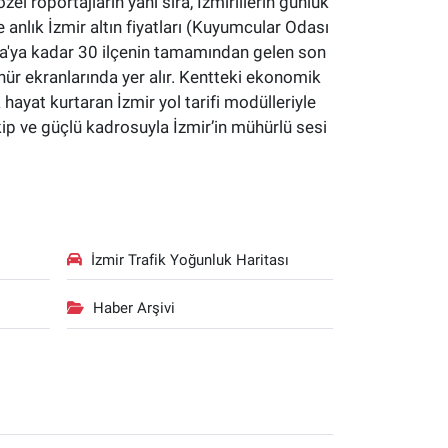
özel röportajların yanı sıra, İzmirlilerin günlük
 anlık İzmir altın fiyatları (Kuyumcular Odası
yaka'ya kadar 30 ilçenin tamamından gelen son
hür ekranlarında yer alır. Kentteki ekonomik
a hayat kurtaran İzmir yol tarifi modülleriyle
kip ve güçlü kadrosuyla İzmir’in mühürlü sesi
İzmir Trafik Yoğunluk Haritası
Haber Arşivi