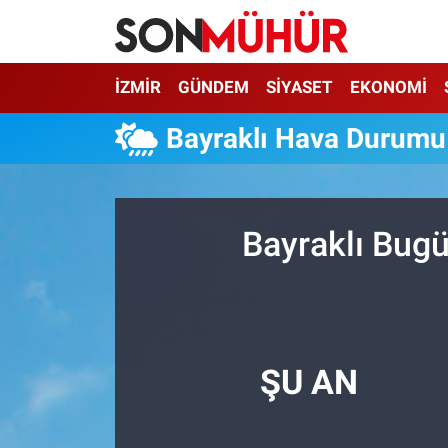
İzmir Nöbetçi Eczaneler
İZMİR
GÜNDEM
SİYASET
EKONOMİ
İzmir Hava Durumu
Bayraklı Hava Durumu
İzmir Namaz Vakitleri
İzmir Trafik Yoğunluk Haritası
Bayraklı Bugü
Süper Lig Puan Durumu ve Fikstür
Tüm Manşetler
ŞU AN
Son Dakika Haberleri
Haber Arşivi