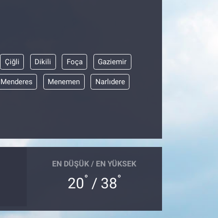
Çiğli
Dikili
Foça
Gaziemir
Menderes
Menemen
Narlıdere
EN DÜŞÜK / EN YÜKSEK
°
°
20
/ 38