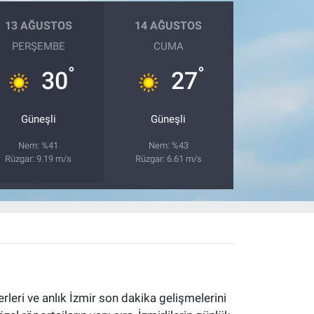
13 AĞUSTOS
14 AĞUSTOS
PERŞEMBE
CUMA
°
°
30
27
Güneşli
Güneşli
Nem: %41
Nem: %43
Rüzgar: 9.19 m/s
Rüzgar: 6.61 m/s
erleri ve anlık İzmir son dakika gelişmelerini