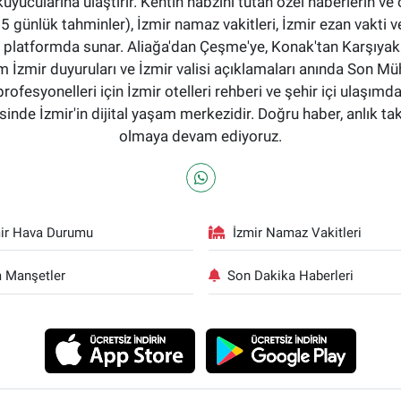
okuyucularına ulaştırır. Kentin nabzını tutan özel haberlerin ve 
günlük tahminler), İzmir namaz vakitleri, İzmir ezan vakti ve
tek bir platformda sunar. Aliağa'dan Çeşme'ye, Konak'tan Karşı
 İzmir duyuruları ve İzmir valisi açıklamaları anında Son Mü
profesyonelleri için İzmir otelleri rehberi ve şehir içi ulaşımd
nde İzmir'in dijital yaşam merkezidir. Doğru haber, anlık ta
olmaya devam ediyoruz.
ir Hava Durumu
İzmir Namaz Vakitleri
 Manşetler
Son Dakika Haberleri