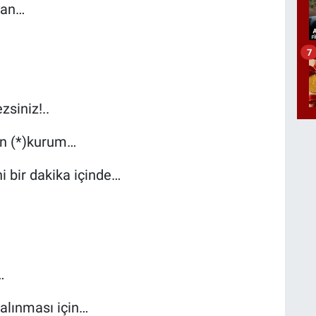
yan…
7
siniz!..
en (*)kurum…
i bir dakika içinde…
…
 alınması için…