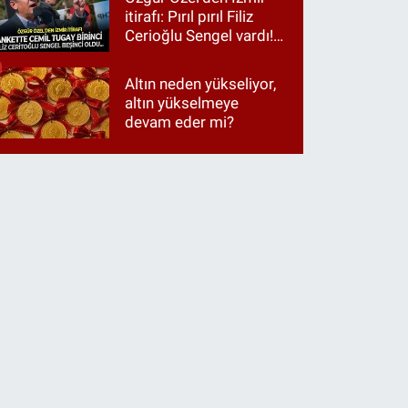
itirafı: Pırıl pırıl Filiz
Cerioğlu Sengel vardı!
Ama ankette Cemil
Tugay birinci çıktı
Altın neden yükseliyor,
altın yükselmeye
devam eder mi?