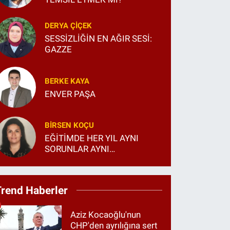
DERYA ÇIÇEK
SESSİZLİĞİN EN AĞIR SESİ:
GAZZE
BERKE KAYA
ENVER PAŞA
BIRSEN KOÇU
EĞİTİMDE HER YIL AYNI
SORUNLAR AYNI
TARTIŞMALAR...
Trend Haberler
Aziz Kocaoğlu'nun
CHP'den ayrılığına sert