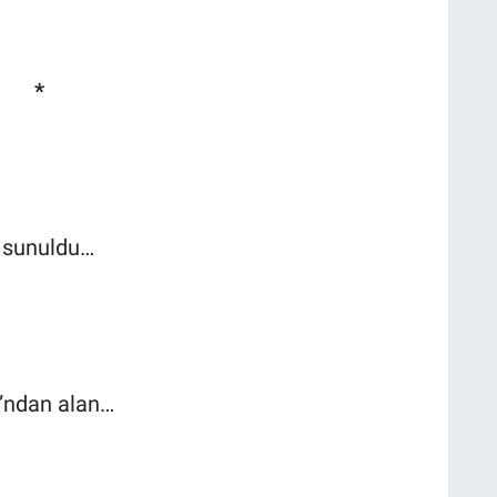
*
ı sunuldu…
”ndan alan…