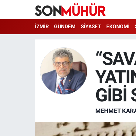
İzmir Nöbetçi Eczaneler
İZMİR
GÜNDEM
SİYASET
EKONOMİ
İzmir Hava Durumu
“SA
İzmir Namaz Vakitleri
YATI
İzmir Trafik Yoğunluk Haritası
Süper Lig Puan Durumu ve Fikstür
GİBİ 
Tüm Manşetler
MEHMET KAR
Son Dakika Haberleri
Haber Arşivi