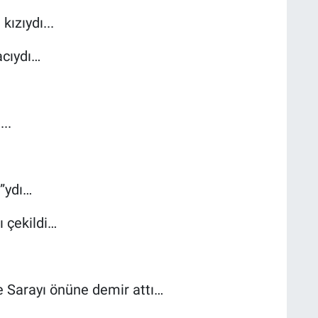
ızıydı...
acıydı…
..
ı”ydı…
 çekildi…
e Sarayı önüne demir attı…