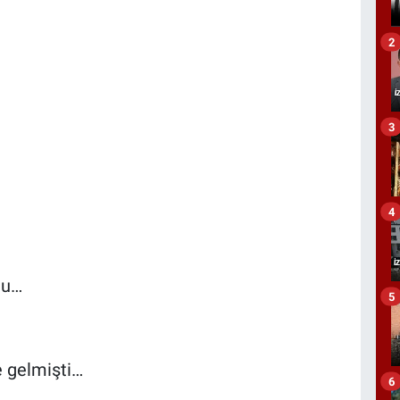
2
3
4
du…
5
e gelmişti…
6