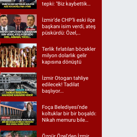
tepki: "Biz kaybettik
ama partimizi terk
etmedik"
İzmir’de CHP’li eski ilçe
başkanı isim verdi, ateş
püskürdü: Özel,
Ağbaba, Yücel…
Terlik fırlatılan böcekler
milyon dolarlık gelir
kapısına dönüştü
İzmir Otogarı tahliye
edilecek! Tadilat
başlıyor...
Foça Belediyesi’nde
koltuklar bir bir boşaldı:
Nikah memuru bile
garaj amiri oldu!
Özgür Özel'den İzmir