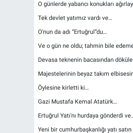
O günlerde yabancı konukları ağırla
Tek devlet yatımız vardı ve…
O'nun da adı “Ertuğrul”du…
Ve o gün ne oldu; tahmin bile edemez
Devasa teknenin bacasından dökül
Majestelerinin beyaz takım elbisesin
Öylesine kirletti ki…
Gazi Mustafa Kemal Atatürk…
Ertuğrul Yatı'nı hurdaya gönderdi ve
Yeni bir cumhurbaşkanlığı yatı satın