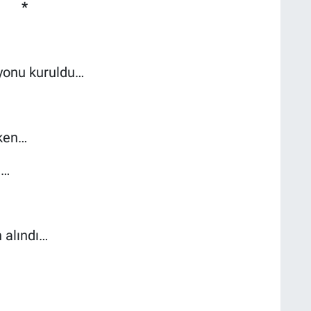
*
syonu kuruldu…
rken…
e…
 alındı…