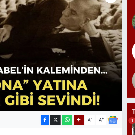
-
+
A
A
1