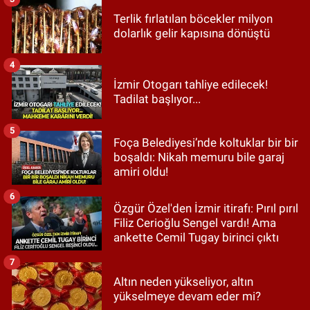
Terlik fırlatılan böcekler milyon
dolarlık gelir kapısına dönüştü
4
İzmir Otogarı tahliye edilecek!
Tadilat başlıyor...
5
Foça Belediyesi’nde koltuklar bir bir
boşaldı: Nikah memuru bile garaj
amiri oldu!
6
Özgür Özel'den İzmir itirafı: Pırıl pırıl
Filiz Cerioğlu Sengel vardı! Ama
ankette Cemil Tugay birinci çıktı
7
Altın neden yükseliyor, altın
yükselmeye devam eder mi?