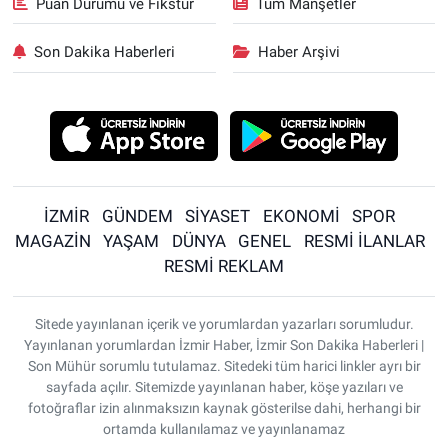
Puan Durumu ve Fikstür
Tüm Manşetler
Son Dakika Haberleri
Haber Arşivi
İZMİR
GÜNDEM
SİYASET
EKONOMİ
SPOR
MAGAZİN
YAŞAM
DÜNYA
GENEL
RESMİ İLANLAR
RESMİ REKLAM
Sitede yayınlanan içerik ve yorumlardan yazarları sorumludur.
Yayınlanan yorumlardan İzmir Haber, İzmir Son Dakika Haberleri |
Son Mühür sorumlu tutulamaz. Sitedeki tüm harici linkler ayrı bir
sayfada açılır. Sitemizde yayınlanan haber, köşe yazıları ve
fotoğraflar izin alınmaksızın kaynak gösterilse dahi, herhangi bir
ortamda kullanılamaz ve yayınlanamaz