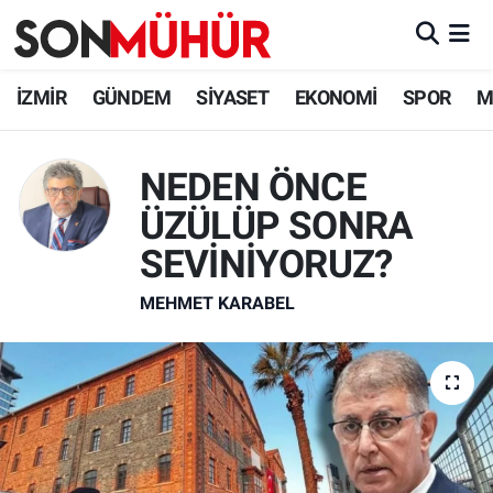
İzmir Nöbetçi Eczaneler
İZMİR
GÜNDEM
SİYASET
EKONOMİ
SPOR
M
İzmir Hava Durumu
NEDEN ÖNCE
İzmir Namaz Vakitleri
ÜZÜLÜP SONRA
İzmir Trafik Yoğunluk Haritası
SEVİNİYORUZ?
MEHMET KARABEL
Süper Lig Puan Durumu ve Fikstür
Tüm Manşetler
Son Dakika Haberleri
Haber Arşivi