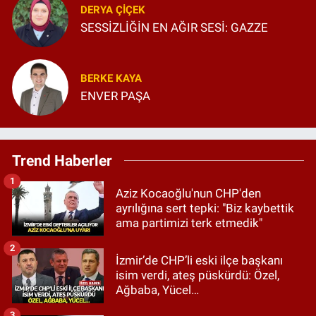
DERYA ÇIÇEK
SESSİZLİĞİN EN AĞIR SESİ: GAZZE
BERKE KAYA
ENVER PAŞA
Trend Haberler
1
Aziz Kocaoğlu'nun CHP'den
ayrılığına sert tepki: "Biz kaybettik
ama partimizi terk etmedik"
2
İzmir’de CHP’li eski ilçe başkanı
isim verdi, ateş püskürdü: Özel,
Ağbaba, Yücel…
3