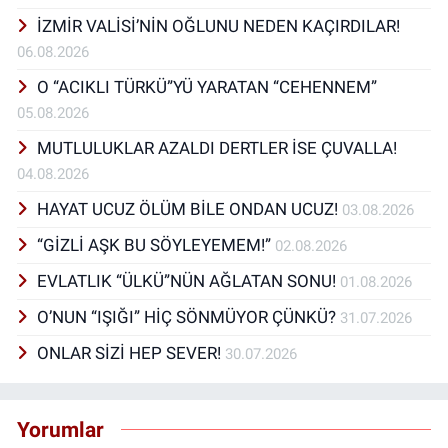
İZMİR VALİSİ’NİN OĞLUNU NEDEN KAÇIRDILAR!
06.08.2026
O “ACIKLI TÜRKÜ”YÜ YARATAN “CEHENNEM”
05.08.2026
MUTLULUKLAR AZALDI DERTLER İSE ÇUVALLA!
04.08.2026
HAYAT UCUZ ÖLÜM BİLE ONDAN UCUZ!
03.08.2026
“GİZLİ AŞK BU SÖYLEYEMEM!”
02.08.2026
EVLATLIK “ÜLKÜ”NÜN AĞLATAN SONU!
01.08.2026
O’NUN “IŞIĞI” HİÇ SÖNMÜYOR ÇÜNKÜ?
31.07.2026
ONLAR SİZİ HEP SEVER!
30.07.2026
Yorumlar