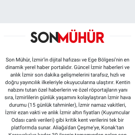
Son Mühür, İzmir’in dijital hafızası ve Ege Bölgesi'nin en
dinamik yerel haber portalıdır. Güncel İzmir haberleri ve
anlık İzmir son dakika gelişmelerini tarafsız, hızlı ve
doğru yayıncılık ilkeleriyle okuyucularına ulaştırır. Kentin
nabzını tutan özel haberlerin ve özel röportajların yanı
sıra, İzmirlilerin günlük yaşamını kolaylaştıran İzmir hava
durumu (15 günlük tahminler), İzmir namaz vakitleri,
İzmir ezan vakti ve anlık İzmir altın fiyatları (Kuyumcular
Odası canlı verileri) gibi kritik kent verilerini tek bir
platformda sunar. Aliağa'dan Çeşme'ye, Konak'tan
Karşıyaka'ya kadar 30 ilçenin tamamından gelen son