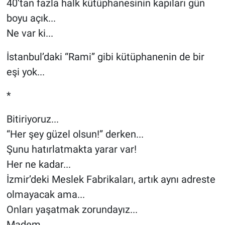
40’tan fazla halk kütüphanesinin kapıları gün
boyu açık...
Ne var ki...
İstanbul’daki “Rami” gibi kütüphanenin de bir
eşi yok...
*
Bitiriyoruz...
“Her şey güzel olsun!” derken...
Şunu hatırlatmakta yarar var!
Her ne kadar...
İzmir’deki Meslek Fabrikaları, artık aynı adreste
olmayacak ama...
Onları yaşatmak zorundayız...
Madem...