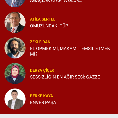
AĞAÇLAR AYAKTA ÖLÜR...
ATILA SERTEL
OMUZUNDAKİ TÜP...
ZEKI FIDAN
EL ÖPMEK Mİ, MAKAMI TEMSİL ETMEK
Mİ?
DERYA ÇIÇEK
SESSİZLİĞİN EN AĞIR SESİ: GAZZE
BERKE KAYA
ENVER PAŞA