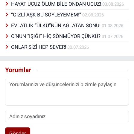
HAYAT UCUZ ÖLÜM BİLE ONDAN UCUZ!
03.08.2026
“GİZLİ AŞK BU SÖYLEYEMEM!”
02.08.2026
EVLATLIK “ÜLKÜ”NÜN AĞLATAN SONU!
01.08.2026
O’NUN “IŞIĞI” HİÇ SÖNMÜYOR ÇÜNKÜ?
31.07.2026
ONLAR SİZİ HEP SEVER!
30.07.2026
Yorumlar
Gönder