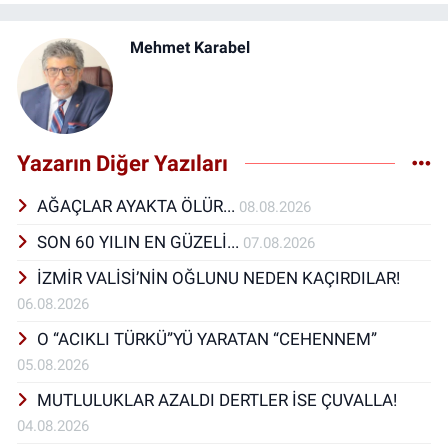
Mehmet Karabel
Yazarın Diğer Yazıları
AĞAÇLAR AYAKTA ÖLÜR...
08.08.2026
SON 60 YILIN EN GÜZELİ...
07.08.2026
İZMİR VALİSİ’NİN OĞLUNU NEDEN KAÇIRDILAR!
06.08.2026
O “ACIKLI TÜRKÜ”YÜ YARATAN “CEHENNEM”
05.08.2026
MUTLULUKLAR AZALDI DERTLER İSE ÇUVALLA!
04.08.2026