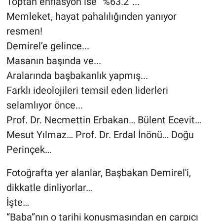
Toptan enflasyon ise “%63.2”...
Memleket, hayat pahalılığınden yanıyor
resmen!
Demirel’e gelince...
Masanın başında ve...
Aralarında başbakanlık yapmış...
Farklı ideolojileri temsil eden liderleri
selamlıyor önce...
Prof. Dr. Necmettin Erbakan… Bülent Ecevit…
Mesut Yılmaz… Prof. Dr. Erdal İnönü… Doğu
Perinçek…
Fotoğrafta yer alanlar, Başbakan Demirel'i,
dikkatle dinliyorlar…
İşte…
“Baba”nın o tarihi konuşmasından en çarpıcı