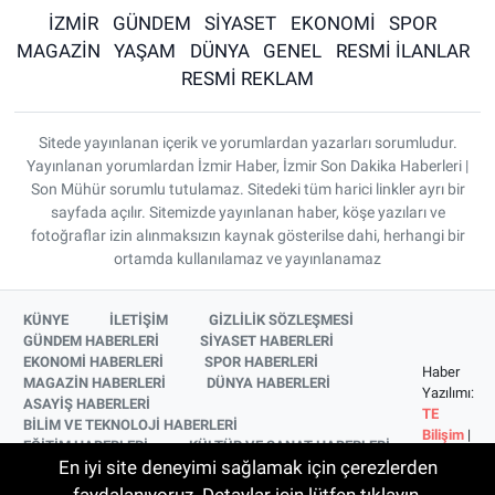
İZMİR
GÜNDEM
SİYASET
EKONOMİ
SPOR
MAGAZİN
YAŞAM
DÜNYA
GENEL
RESMİ İLANLAR
RESMİ REKLAM
Sitede yayınlanan içerik ve yorumlardan yazarları sorumludur.
Yayınlanan yorumlardan İzmir Haber, İzmir Son Dakika Haberleri |
Son Mühür sorumlu tutulamaz. Sitedeki tüm harici linkler ayrı bir
sayfada açılır. Sitemizde yayınlanan haber, köşe yazıları ve
fotoğraflar izin alınmaksızın kaynak gösterilse dahi, herhangi bir
ortamda kullanılamaz ve yayınlanamaz
KÜNYE
İLETİŞİM
GİZLİLİK SÖZLEŞMESİ
GÜNDEM HABERLERİ
SİYASET HABERLERİ
EKONOMİ HABERLERİ
SPOR HABERLERİ
Haber
MAGAZİN HABERLERİ
DÜNYA HABERLERİ
Yazılımı:
ASAYİŞ HABERLERİ
TE
BİLİM VE TEKNOLOJİ HABERLERİ
Bilişim
|
EĞİTİM HABERLERİ
KÜLTÜR VE SANAT HABERLERİ
Copyright
En iyi site deneyimi sağlamak için çerezlerden
SAĞLIK HABERLERİ
YAŞAM HABERLERİ
© 2026
YEREL HABERLER
İZMİR HABERLERİ