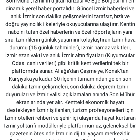
Son Mühür, İzmir’in dijital hafızası ve Ege Bölgesi'nin en
dinamik yerel haber portalıdır. Güncel İzmir haberleri ve
anlık İzmir son dakika gelişmelerini tarafsız, hızlı ve
doğru yayıncılık ilkeleriyle okuyucularına ulaştırır. Kentin
nabzını tutan özel haberlerin ve özel röportajların yanı
sıra, İzmirlilerin günlük yaşamını kolaylaştıran İzmir hava
durumu (15 günlük tahminler), İzmir namaz vakitleri,
İzmir ezan vakti ve anlık İzmir altın fiyatları (Kuyumcular
Odası canlı verileri) gibi kritik kent verilerini tek bir
platformda sunar. Aliağa'dan Çeşme'ye, Konak'tan
Karşıyaka'ya kadar 30 ilçenin tamamından gelen son
dakika İzmir gelişmeleri, son dakika deprem İzmir
duyuruları ve İzmir valisi açıklamaları anında Son Mühür
ekranlarında yer alır. Kentteki ekonomik hayatı
destekleyen İzmir iş ilanları, turizm profesyonelleri için
İzmir otelleri rehberi ve şehir içi ulaşımda hayat kurtaran
İzmir yol tarifi modülleriyle platformumuz, geleneksel bir
gazetenin ötesinde İzmir'in dijital yaşam merkezidir.