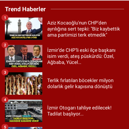
Trend Haberler
1
Aziz Kocaoğlu'nun CHP'den
ayrılığına sert tepki: "Biz kaybettik
ama partimizi terk etmedik"
2
İzmir’de CHP’li eski ilçe başkanı
isim verdi, ateş püskürdü: Özel,
Ağbaba, Yücel…
3
Terlik fırlatılan böcekler milyon
dolarlık gelir kapısına dönüştü
4
İzmir Otogarı tahliye edilecek!
Tadilat başlıyor...
5