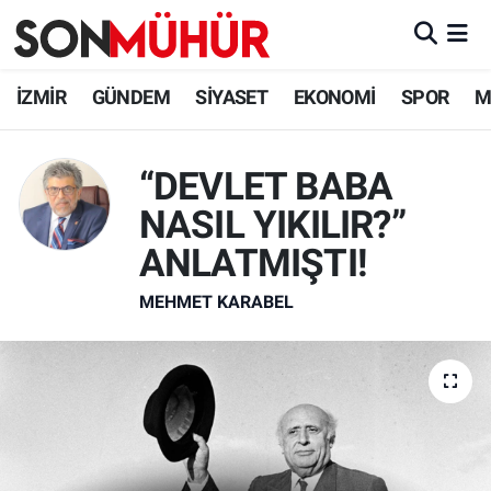
İzmir Nöbetçi Eczaneler
İZMİR
GÜNDEM
SİYASET
EKONOMİ
SPOR
M
İzmir Hava Durumu
“DEVLET BABA
İzmir Namaz Vakitleri
NASIL YIKILIR?”
İzmir Trafik Yoğunluk Haritası
ANLATMIŞTI!
MEHMET KARABEL
Süper Lig Puan Durumu ve Fikstür
Tüm Manşetler
Son Dakika Haberleri
Haber Arşivi