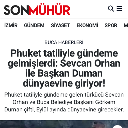
İzmir Nöbetçi Eczaneler
İZMİR
GÜNDEM
SİYASET
EKONOMİ
SPOR
M
İzmir Hava Durumu
BUCA HABERLERI
Phuket tatiliyle gündeme
İzmir Namaz Vakitleri
gelmişlerdi: Sevcan Orhan
İzmir Trafik Yoğunluk Haritası
ile Başkan Duman
Süper Lig Puan Durumu ve Fikstür
dünyaevine giriyor!
Phuket tatiliyle gündeme gelen türkücü Sevcan
Tüm Manşetler
Orhan ve Buca Belediye Başkanı Görkem
Duman çifti, Eylül ayında dünyaevine girecekler.
Son Dakika Haberleri
Haber Arşivi