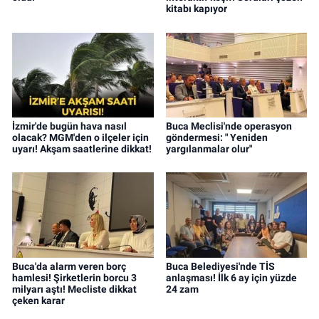
kitabı kapıyor
İzmir'de bugün hava nasıl
Buca Meclisi'nde operasyon
olacak? MGM'den o ilçeler için
göndermesi: " Yeniden
uyarı! Akşam saatlerine dikkat!
yargılanmalar olur"
Buca'da alarm veren borç
Buca Belediyesi'nde TİS
hamlesi! Şirketlerin borcu 3
anlaşması! İlk 6 ay için yüzde
milyarı aştı! Mecliste dikkat
24 zam
çeken karar