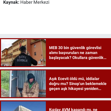
Kaynak:
Haber Merkezi
MEB 30 bin güvenlik görevlisi
alımı başvuruları ne zaman
başlayacak? Okullara güvenlik
İŞKUR detayları merak ediliyor
Aşık Ecevit öldü mü, iddialar
doğru mu? Sinop'un beklemekle
geçen aşk hikayesi yeniden
gündemde
Kızılay AVM kapandı mı, ne