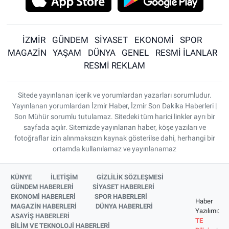
İZMİR
GÜNDEM
SİYASET
EKONOMİ
SPOR
MAGAZİN
YAŞAM
DÜNYA
GENEL
RESMİ İLANLAR
RESMİ REKLAM
Sitede yayınlanan içerik ve yorumlardan yazarları sorumludur.
Yayınlanan yorumlardan İzmir Haber, İzmir Son Dakika Haberleri |
Son Mühür sorumlu tutulamaz. Sitedeki tüm harici linkler ayrı bir
sayfada açılır. Sitemizde yayınlanan haber, köşe yazıları ve
fotoğraflar izin alınmaksızın kaynak gösterilse dahi, herhangi bir
ortamda kullanılamaz ve yayınlanamaz
KÜNYE
İLETİŞİM
GİZLİLİK SÖZLEŞMESİ
GÜNDEM HABERLERİ
SİYASET HABERLERİ
EKONOMİ HABERLERİ
SPOR HABERLERİ
Haber
MAGAZİN HABERLERİ
DÜNYA HABERLERİ
Yazılımı:
ASAYİŞ HABERLERİ
TE
BİLİM VE TEKNOLOJİ HABERLERİ