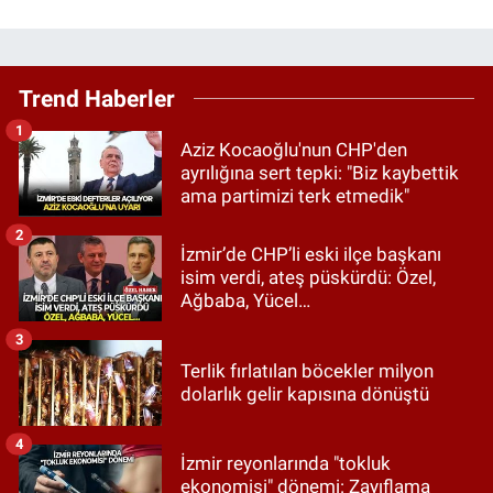
Trend Haberler
1
Aziz Kocaoğlu'nun CHP'den
ayrılığına sert tepki: "Biz kaybettik
ama partimizi terk etmedik"
2
İzmir’de CHP’li eski ilçe başkanı
isim verdi, ateş püskürdü: Özel,
Ağbaba, Yücel…
3
Terlik fırlatılan böcekler milyon
dolarlık gelir kapısına dönüştü
4
İzmir reyonlarında "tokluk
ekonomisi" dönemi: Zayıflama