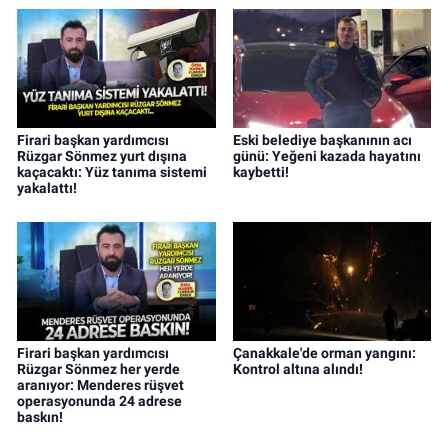
Firari başkan yardımcısı
Eski belediye başkanının acı
Rüzgar Sönmez yurt dışına
günü: Yeğeni kazada hayatını
kaçacaktı: Yüz tanıma sistemi
kaybetti!
yakalattı!
Firari başkan yardımcısı
Çanakkale'de orman yangını:
Rüzgar Sönmez her yerde
Kontrol altına alındı!
aranıyor: Menderes rüşvet
operasyonunda 24 adrese
baskın!