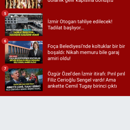
dolarlık gelir kapısına dönüştü
5
İzmir Otogarı tahliye edilecek!
Tadilat başlıyor...
6
Foça Belediyesi’nde koltuklar bir bir
boşaldı: Nikah memuru bile garaj
amiri oldu!
7
Özgür Özel'den İzmir itirafı: Pırıl pırıl
Filiz Cerioğlu Sengel vardı! Ama
ankette Cemil Tugay birinci çıktı