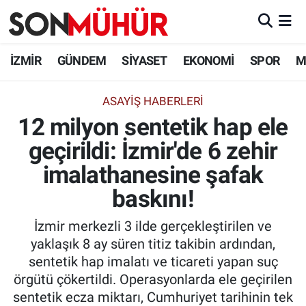
İzmir Nöbetçi Eczaneler
İZMİR
GÜNDEM
SİYASET
EKONOMİ
SPOR
M
İzmir Hava Durumu
ASAYIŞ HABERLERI
12 milyon sentetik hap ele
İzmir Namaz Vakitleri
geçirildi: İzmir'de 6 zehir
İzmir Trafik Yoğunluk Haritası
imalathanesine şafak
Süper Lig Puan Durumu ve Fikstür
baskını!
İzmir merkezli 3 ilde gerçekleştirilen ve
Tüm Manşetler
yaklaşık 8 ay süren titiz takibin ardından,
sentetik hap imalatı ve ticareti yapan suç
Son Dakika Haberleri
örgütü çökertildi. Operasyonlarda ele geçirilen
sentetik ecza miktarı, Cumhuriyet tarihinin tek
Haber Arşivi