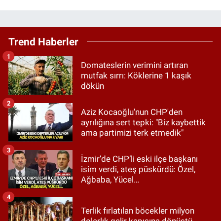
Trend Haberler
1
Domateslerin verimini artıran
mutfak sırrı: Köklerine 1 kaşık
dökün
2
Aziz Kocaoğlu'nun CHP'den
ayrılığına sert tepki: "Biz kaybettik
ama partimizi terk etmedik"
3
İzmir’de CHP’li eski ilçe başkanı
isim verdi, ateş püskürdü: Özel,
Ağbaba, Yücel…
4
Terlik fırlatılan böcekler milyon