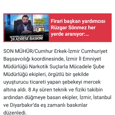
Firari başkan yardımcısı
Rüzgar Sönmez her
yerde aranıyor:
Menderes rüşvet
operasyonunda 24
SON MÜHÜR/Cumhur Erkek-İzmir Cumhuriyet
adrese baskın!
Başsavcılığı koordinesinde, İzmir İl Emniyet
Müdürlüğü Narkotik Suçlarla Mücadele Şube
Müdürlüğü ekipleri, örgütlü bir şekilde
uyuşturucu ticareti yapan şebekeyi mercek
altına aldı. 8 Ay süren teknik ve fiziki takibin
ardından düğmeye basan ekipler, İzmir, İstanbul
ve Diyarbakır’da eş zamanlı baskınlar
düzenledi.