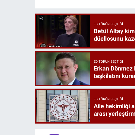
EDITÖRÜN SEÇTIĞI
Betül Altay kim
düellosunu ka
EDITÖRÜN SEÇTIĞI
Erkan Dönmez ki
teşkilatını kur
EDITÖRÜN SEÇTIĞI
Aile hekimliği 
arası yerleştir