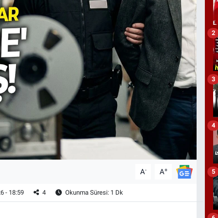
2
3
4
-
+
A
A
5
6 - 18:59
4
Okunma Süresi: 1 Dk
6