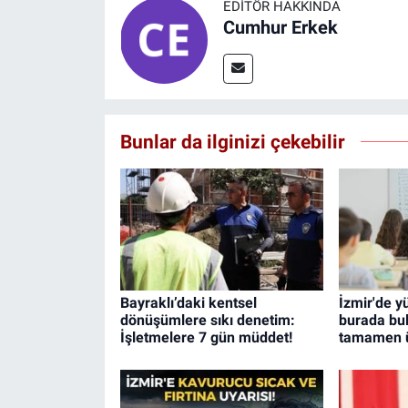
EDITÖR HAKKINDA
Cumhur Erkek
Bunlar da ilginizi çekebilir
Bayraklı’daki kentsel
İzmir'de y
dönüşümlere sıkı denetim:
burada bul
İşletmelere 7 gün müddet!
tamamen ü