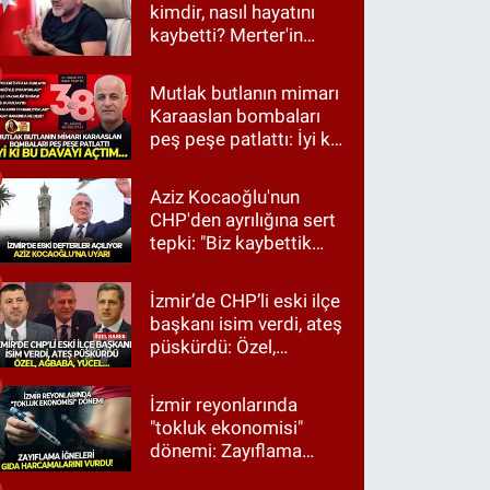
kimdir, nasıl hayatını
kaybetti? Merter'in
tanınan ismi için taziye
mesajı
Mutlak butlanın mimarı
Karaaslan bombaları
peş peşe patlattı: İyi ki
bu davayı açtım…
Aziz Kocaoğlu'nun
CHP'den ayrılığına sert
tepki: "Biz kaybettik
ama partimizi terk
etmedik"
İzmir’de CHP’li eski ilçe
başkanı isim verdi, ateş
püskürdü: Özel,
Ağbaba, Yücel…
İzmir reyonlarında
"tokluk ekonomisi"
dönemi: Zayıflama
iğneleri gıda