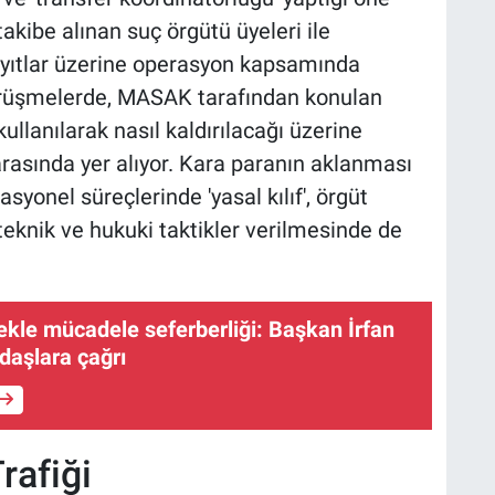
takibe alınan suç örgütü üyeleri ile
ayıtlar üzerine operasyon kapsamında
 görüşmelerde, MASAK tarafından konulan
ullanılarak nasıl kaldırılacağı üzerine
rasında yer alıyor. Kara paranın aklanması
asyonel süreçlerinde 'yasal kılıf', örgüt
teknik ve hukuki taktikler verilmesinde de
nekle mücadele seferberliği: Başkan İrfan
daşlara çağrı
rafiği