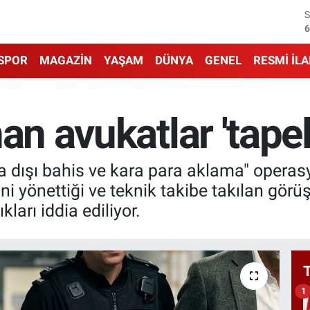
6
1
SPOR
MAGAZİN
YAŞAM
DÜNYA
GENEL
RESMİ İL
6
4
an avukatlar 'tapel
5
a dışı bahis ve kara para aklama" operas
6
ni yönettiği ve teknik takibe takılan görüş
arı iddia ediliyor.
1