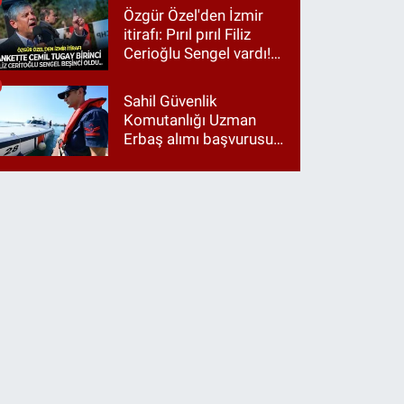
harcamalarını vurdu!
Özgür Özel'den İzmir
itirafı: Pırıl pırıl Filiz
Cerioğlu Sengel vardı!
Ama ankette Cemil
Tugay birinci çıktı
Sahil Güvenlik
Komutanlığı Uzman
Erbaş alımı başvurusu
nasıl yapılır? 2026
başvuru şartları neler?