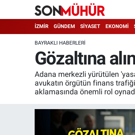
İzmir Nöbetçi Eczaneler
İZMİR
GÜNDEM
SİYASET
EKONOMİ
İzmir Hava Durumu
BAYRAKLI HABERLERI
Gözaltına alın
İzmir Namaz Vakitleri
İzmir Trafik Yoğunluk Haritası
Adana merkezli yürütülen 'yas
avukatın örgütün finans trafiği
Süper Lig Puan Durumu ve Fikstür
aklamasında önemli rol oynadıkl
Tüm Manşetler
Son Dakika Haberleri
Haber Arşivi