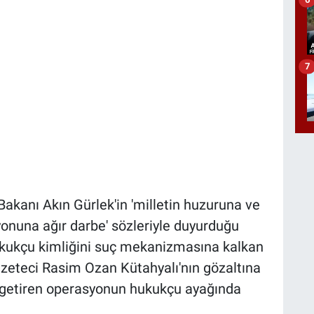
7
anı Akın Gürlek'in 'milletin huzuruna ve
nuna ağır darbe' sözleriyle duyurduğu
ukukçu kimliğini suç mekanizmasına kalkan
azeteci Rasim Ozan Kütahyalı'nın gözaltına
getiren operasyonun hukukçu ayağında