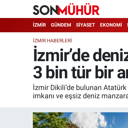
İzmir Nöbetçi Eczaneler
İZMİR
GÜNDEM
SİYASET
EKONOMİ
İzmir Hava Durumu
İZMIR HABERLERI
İzmir’de deni
İzmir Namaz Vakitleri
3 bin tür bir 
İzmir Trafik Yoğunluk Haritası
Süper Lig Puan Durumu ve Fikstür
İzmir Dikili’de bulunan Atatürk 
Tüm Manşetler
imkanı ve eşsiz deniz manzara
Son Dakika Haberleri
Haber Arşivi