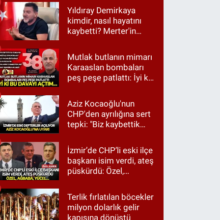
Yıldıray Demirkaya
kimdir, nasıl hayatını
kaybetti? Merter'in
tanınan ismi için taziye
mesajı
Mutlak butlanın mimarı
Karaaslan bombaları
peş peşe patlattı: İyi ki
bu davayı açtım…
Aziz Kocaoğlu'nun
CHP'den ayrılığına sert
tepki: "Biz kaybettik
ama partimizi terk
etmedik"
İzmir’de CHP’li eski ilçe
başkanı isim verdi, ateş
püskürdü: Özel,
Ağbaba, Yücel…
Terlik fırlatılan böcekler
milyon dolarlık gelir
kapısına dönüştü