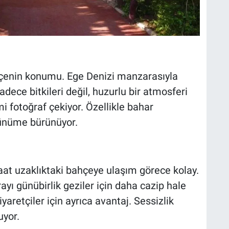
hçenin konumu. Ege Denizi manzarasıyla
sadece bitkileri değil, huzurlu bir atmosferi
i fotoğraf çekiyor. Özellikle bahar
rünüme bürünüyor.
aat uzaklıktaki bahçeye ulaşım görece kolay.
rayı günübirlik geziler için daha cazip hale
yaretçiler için ayrıca avantaj. Sessizlik
uyor.