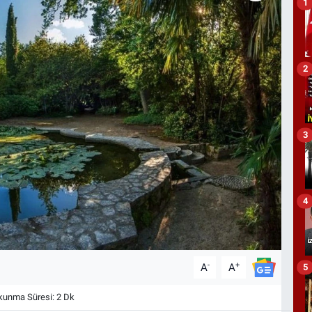
1
2
3
4
-
+
A
A
5
unma Süresi: 2 Dk