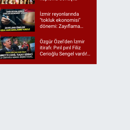
İzmir reyonlarında
"tokluk ekonomisi"
dönemi: Zayıflama
iğneleri gıda
harcamalarını vurdu!
Özgür Özel'den İzmir
itirafı: Pırıl pırıl Filiz
Cerioğlu Sengel vardı!
Ama ankette Cemil
Tugay birinci çıktı