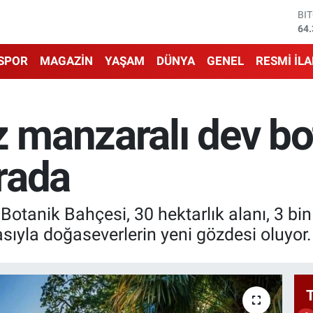
DO
47
EU
55
SPOR
MAGAZİN
YAŞAM
DÜNYA
GENEL
RESMİ İL
ST
64
GR
65
z manzaralı dev bo
Bİ
13
BI
arada
64.
Botanik Bahçesi, 30 hektarlık alanı, 3 bin fa
sıyla doğaseverlerin yeni gözdesi oluyor.