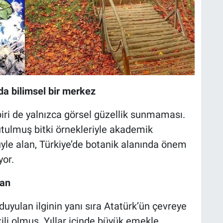
a bilimsel bir merkez
iri de yalnızca görsel güzellik sunmaması.
tulmuş bitki örnekleriyle akademik
üyle alan, Türkiye’de botanik alanında önem
yor.
lan
uyulan ilginin yanı sıra Atatürk’ün çevreye
li olmuş. Yıllar içinde büyük emekle