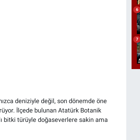
6
7
alnızca deniziyle değil, son dönemde öne
örüyor. İlçede bulunan Atatürk Botanik
lı bitki türüyle doğaseverlere sakin ama