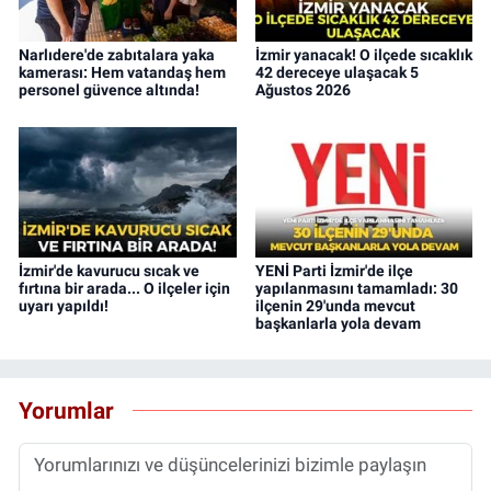
Narlıdere'de zabıtalara yaka
İzmir yanacak! O ilçede sıcaklık
kamerası: Hem vatandaş hem
42 dereceye ulaşacak 5
personel güvence altında!
Ağustos 2026
İzmir'de kavurucu sıcak ve
YENİ Parti İzmir'de ilçe
fırtına bir arada... O ilçeler için
yapılanmasını tamamladı: 30
uyarı yapıldı!
ilçenin 29'unda mevcut
başkanlarla yola devam
Yorumlar