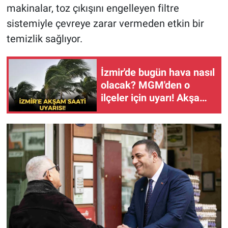
makinalar, toz çıkışını engelleyen filtre
sistemiyle çevreye zarar vermeden etkin bir
temizlik sağlıyor.
İzmir'de bugün hava nasıl
olacak? MGM'den o
ilçeler için uyarı! Akşam
saatlerine dikkat!