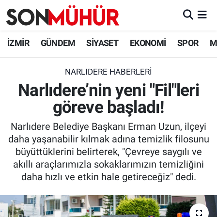
İzmir Nöbetçi Eczaneler
İZMİR
GÜNDEM
SİYASET
EKONOMİ
SPOR
M
İzmir Hava Durumu
NARLIDERE HABERLERI
Narlıdere’nin yeni "Fil"leri
İzmir Namaz Vakitleri
göreve başladı!
İzmir Trafik Yoğunluk Haritası
Narlıdere Belediye Başkanı Erman Uzun, ilçeyi
Süper Lig Puan Durumu ve Fikstür
daha yaşanabilir kılmak adına temizlik filosunu
büyüttüklerini belirterek, "Çevreye saygılı ve
Tüm Manşetler
akıllı araçlarımızla sokaklarımızın temizliğini
daha hızlı ve etkin hale getireceğiz" dedi.
Son Dakika Haberleri
Haber Arşivi