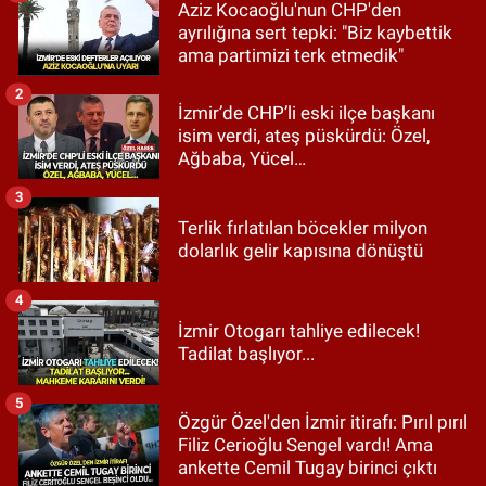
Aziz Kocaoğlu'nun CHP'den
ayrılığına sert tepki: "Biz kaybettik
ama partimizi terk etmedik"
2
İzmir’de CHP’li eski ilçe başkanı
isim verdi, ateş püskürdü: Özel,
Ağbaba, Yücel…
3
Terlik fırlatılan böcekler milyon
dolarlık gelir kapısına dönüştü
4
İzmir Otogarı tahliye edilecek!
Tadilat başlıyor...
5
Özgür Özel'den İzmir itirafı: Pırıl pırıl
Filiz Cerioğlu Sengel vardı! Ama
ankette Cemil Tugay birinci çıktı