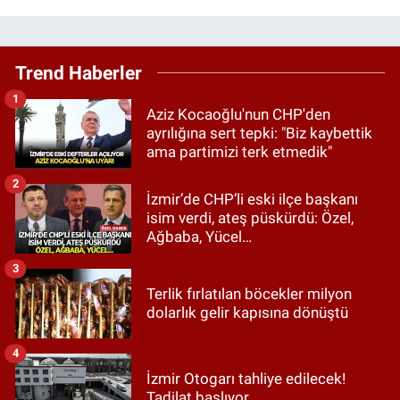
Trend Haberler
1
Aziz Kocaoğlu'nun CHP'den
ayrılığına sert tepki: "Biz kaybettik
ama partimizi terk etmedik"
2
İzmir’de CHP’li eski ilçe başkanı
isim verdi, ateş püskürdü: Özel,
Ağbaba, Yücel…
3
Terlik fırlatılan böcekler milyon
dolarlık gelir kapısına dönüştü
4
İzmir Otogarı tahliye edilecek!
Tadilat başlıyor...