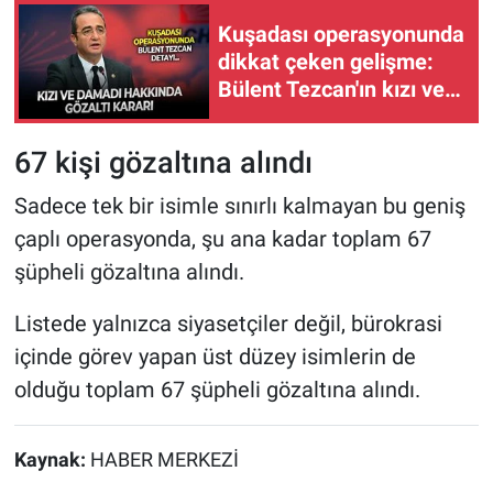
Kuşadası operasyonunda
dikkat çeken gelişme:
Bülent Tezcan'ın kızı ve
damadı hakkında gözaltı
kararı
67 kişi gözaltına alındı
Sadece tek bir isimle sınırlı kalmayan bu geniş
çaplı operasyonda, şu ana kadar toplam 67
şüpheli gözaltına alındı.
Listede yalnızca siyasetçiler değil, bürokrasi
içinde görev yapan üst düzey isimlerin de
olduğu toplam 67 şüpheli gözaltına alındı.
Kaynak:
HABER MERKEZİ