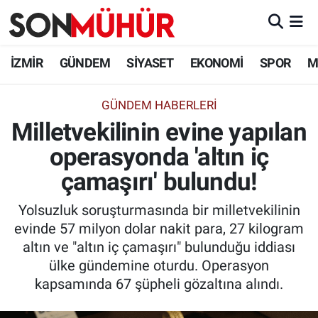
İzmir Nöbetçi Eczaneler
İZMİR
GÜNDEM
SİYASET
EKONOMİ
SPOR
M
İzmir Hava Durumu
GÜNDEM HABERLERI
Milletvekilinin evine yapılan
İzmir Namaz Vakitleri
operasyonda 'altın iç
İzmir Trafik Yoğunluk Haritası
çamaşırı' bulundu!
Süper Lig Puan Durumu ve Fikstür
Yolsuzluk soruşturmasında bir milletvekilinin
evinde 57 milyon dolar nakit para, 27 kilogram
Tüm Manşetler
altın ve "altın iç çamaşırı" bulunduğu iddiası
ülke gündemine oturdu. Operasyon
Son Dakika Haberleri
kapsamında 67 şüpheli gözaltına alındı.
Haber Arşivi