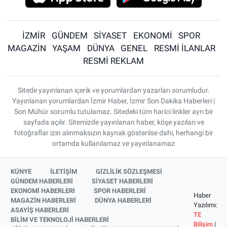
İZMİR
GÜNDEM
SİYASET
EKONOMİ
SPOR
MAGAZİN
YAŞAM
DÜNYA
GENEL
RESMİ İLANLAR
RESMİ REKLAM
Sitede yayınlanan içerik ve yorumlardan yazarları sorumludur.
Yayınlanan yorumlardan İzmir Haber, İzmir Son Dakika Haberleri |
Son Mühür sorumlu tutulamaz. Sitedeki tüm harici linkler ayrı bir
sayfada açılır. Sitemizde yayınlanan haber, köşe yazıları ve
fotoğraflar izin alınmaksızın kaynak gösterilse dahi, herhangi bir
ortamda kullanılamaz ve yayınlanamaz
KÜNYE
İLETİŞİM
GİZLİLİK SÖZLEŞMESİ
GÜNDEM HABERLERİ
SİYASET HABERLERİ
EKONOMİ HABERLERİ
SPOR HABERLERİ
Haber
MAGAZİN HABERLERİ
DÜNYA HABERLERİ
Yazılımı:
ASAYİŞ HABERLERİ
TE
BİLİM VE TEKNOLOJİ HABERLERİ
Bilişim
|