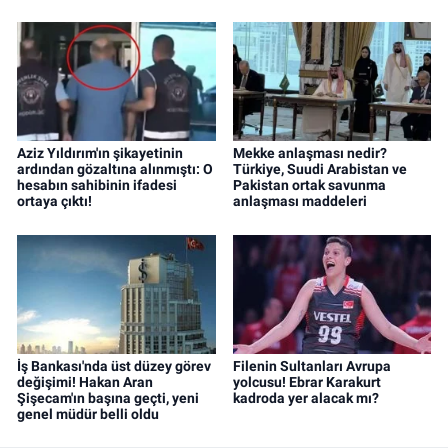
Aziz Yıldırım'ın şikayetinin
Mekke anlaşması nedir?
ardından gözaltına alınmıştı: O
Türkiye, Suudi Arabistan ve
hesabın sahibinin ifadesi
Pakistan ortak savunma
ortaya çıktı!
anlaşması maddeleri
İş Bankası'nda üst düzey görev
Filenin Sultanları Avrupa
değişimi! Hakan Aran
yolcusu! Ebrar Karakurt
Şişecam'ın başına geçti, yeni
kadroda yer alacak mı?
genel müdür belli oldu