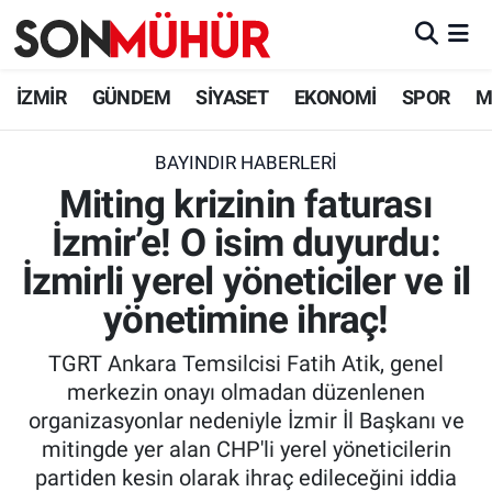
İzmir Nöbetçi Eczaneler
İZMİR
GÜNDEM
SİYASET
EKONOMİ
SPOR
M
İzmir Hava Durumu
BAYINDIR HABERLERI
Miting krizinin faturası
İzmir Namaz Vakitleri
İzmir’e! O isim duyurdu:
İzmir Trafik Yoğunluk Haritası
İzmirli yerel yöneticiler ve il
Süper Lig Puan Durumu ve Fikstür
yönetimine ihraç!
TGRT Ankara Temsilcisi Fatih Atik, genel
Tüm Manşetler
merkezin onayı olmadan düzenlenen
organizasyonlar nedeniyle İzmir İl Başkanı ve
Son Dakika Haberleri
mitingde yer alan CHP'li yerel yöneticilerin
partiden kesin olarak ihraç edileceğini iddia
Haber Arşivi