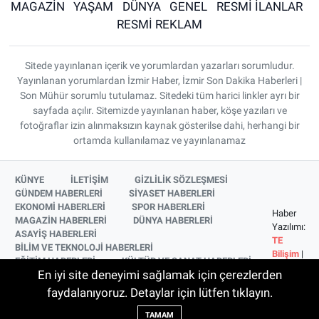
MAGAZİN
YAŞAM
DÜNYA
GENEL
RESMİ İLANLAR
RESMİ REKLAM
Sitede yayınlanan içerik ve yorumlardan yazarları sorumludur.
Yayınlanan yorumlardan İzmir Haber, İzmir Son Dakika Haberleri |
Son Mühür sorumlu tutulamaz. Sitedeki tüm harici linkler ayrı bir
sayfada açılır. Sitemizde yayınlanan haber, köşe yazıları ve
fotoğraflar izin alınmaksızın kaynak gösterilse dahi, herhangi bir
ortamda kullanılamaz ve yayınlanamaz
KÜNYE
İLETİŞİM
GİZLİLİK SÖZLEŞMESİ
GÜNDEM HABERLERİ
SİYASET HABERLERİ
EKONOMİ HABERLERİ
SPOR HABERLERİ
Haber
MAGAZİN HABERLERİ
DÜNYA HABERLERİ
Yazılımı:
ASAYİŞ HABERLERİ
TE
BİLİM VE TEKNOLOJİ HABERLERİ
Bilişim
|
EĞİTİM HABERLERİ
KÜLTÜR VE SANAT HABERLERİ
Copyright
En iyi site deneyimi sağlamak için çerezlerden
SAĞLIK HABERLERİ
YAŞAM HABERLERİ
© 2026
YEREL HABERLER
İZMİR HABERLERİ
faydalanıyoruz. Detaylar için lütfen tıklayın.
SİNEMA VE TELEVİZYON HABERLERİ
TAMAM