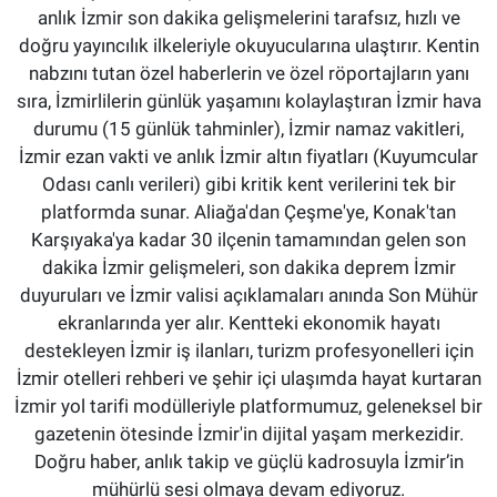
anlık İzmir son dakika gelişmelerini tarafsız, hızlı ve
doğru yayıncılık ilkeleriyle okuyucularına ulaştırır. Kentin
nabzını tutan özel haberlerin ve özel röportajların yanı
sıra, İzmirlilerin günlük yaşamını kolaylaştıran İzmir hava
durumu (15 günlük tahminler), İzmir namaz vakitleri,
İzmir ezan vakti ve anlık İzmir altın fiyatları (Kuyumcular
Odası canlı verileri) gibi kritik kent verilerini tek bir
platformda sunar. Aliağa'dan Çeşme'ye, Konak'tan
Karşıyaka'ya kadar 30 ilçenin tamamından gelen son
dakika İzmir gelişmeleri, son dakika deprem İzmir
duyuruları ve İzmir valisi açıklamaları anında Son Mühür
ekranlarında yer alır. Kentteki ekonomik hayatı
destekleyen İzmir iş ilanları, turizm profesyonelleri için
İzmir otelleri rehberi ve şehir içi ulaşımda hayat kurtaran
İzmir yol tarifi modülleriyle platformumuz, geleneksel bir
gazetenin ötesinde İzmir'in dijital yaşam merkezidir.
Doğru haber, anlık takip ve güçlü kadrosuyla İzmir’in
mühürlü sesi olmaya devam ediyoruz.