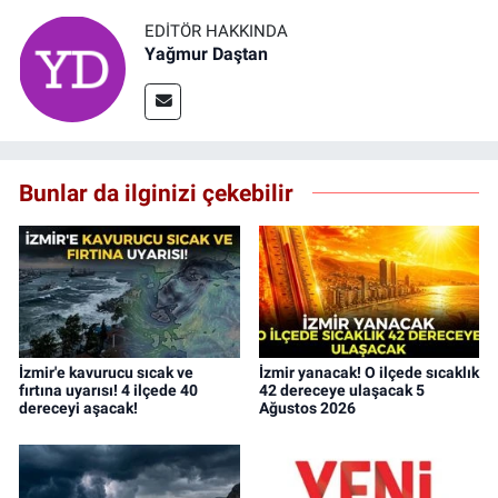
EDITÖR HAKKINDA
Yağmur Daştan
Bunlar da ilginizi çekebilir
İzmir'e kavurucu sıcak ve
İzmir yanacak! O ilçede sıcaklık
fırtına uyarısı! 4 ilçede 40
42 dereceye ulaşacak 5
dereceyi aşacak!
Ağustos 2026