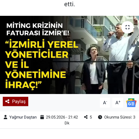
etti.
Paylaş
-
+
A
A
Yağmur Daştan
29.05.2026 - 21:42
5
Okunma Süresi: 3
Dk