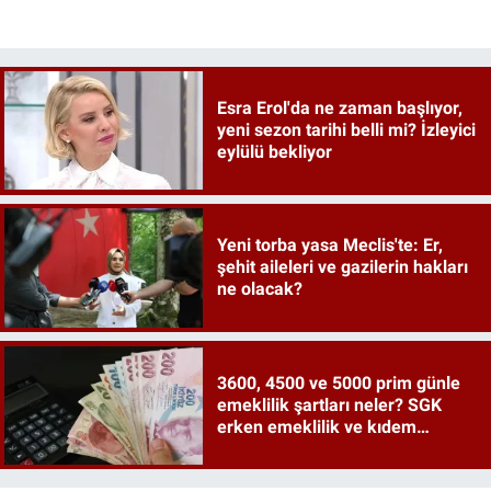
Esra Erol'da ne zaman başlıyor,
yeni sezon tarihi belli mi? İzleyici
eylülü bekliyor
Yeni torba yasa Meclis'te: Er,
şehit aileleri ve gazilerin hakları
ne olacak?
3600, 4500 ve 5000 prim günle
emeklilik şartları neler? SGK
erken emeklilik ve kıdem
tazminatı ayrıntıları