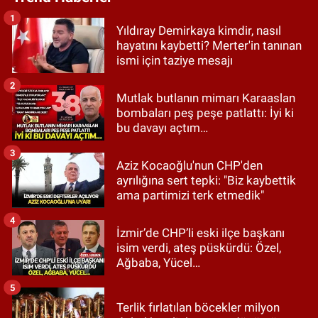
1
Yıldıray Demirkaya kimdir, nasıl
hayatını kaybetti? Merter'in tanınan
ismi için taziye mesajı
2
Mutlak butlanın mimarı Karaaslan
bombaları peş peşe patlattı: İyi ki
bu davayı açtım…
3
Aziz Kocaoğlu'nun CHP'den
ayrılığına sert tepki: "Biz kaybettik
ama partimizi terk etmedik"
4
İzmir’de CHP’li eski ilçe başkanı
isim verdi, ateş püskürdü: Özel,
Ağbaba, Yücel…
5
Terlik fırlatılan böcekler milyon