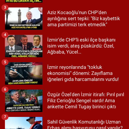
3
Aziz Kocaoğlu'nun CHP'den
ayrılığına sert tepki: "Biz kaybettik
ama partimizi terk etmedik"
4
İzmir’de CHP’li eski ilçe başkanı
isim verdi, ateş püskürdü: Özel,
Ağbaba, Yücel…
5
İzmir reyonlarında "tokluk
ekonomisi" dönemi: Zayıflama
iğneleri gıda harcamalarını vurdu!
6
Özgür Özel'den İzmir itirafı: Pırıl pırıl
Filiz Cerioğlu Sengel vardı! Ama
ankette Cemil Tugay birinci çıktı
7
Sahil Güvenlik Komutanlığı Uzman
Erbaş alımı başvurusu nasıl yapılır?