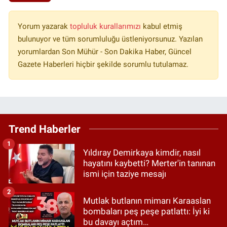
Yorum yazarak
topluluk kurallarımızı
kabul etmiş
bulunuyor ve tüm sorumluluğu üstleniyorsunuz. Yazılan
yorumlardan Son Mühür - Son Dakika Haber, Güncel
Gazete Haberleri hiçbir şekilde sorumlu tutulamaz.
Trend Haberler
1
Yıldıray Demirkaya kimdir, nasıl
hayatını kaybetti? Merter'in tanınan
ismi için taziye mesajı
2
Mutlak butlanın mimarı Karaaslan
bombaları peş peşe patlattı: İyi ki
bu davayı açtım…