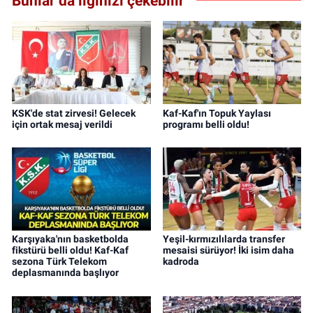
Bunlar da ilginizi çekebilir
KSK'de stat zirvesi! Gelecek
Kaf-Kaf'ın Topuk Yaylası
için ortak mesaj verildi
programı belli oldu!
Karşıyaka'nın basketbolda
Yeşil-kırmızılılarda transfer
fikstürü belli oldu! Kaf-Kaf
mesaisi sürüyor! İki isim daha
sezona Türk Telekom
kadroda
deplasmanında başlıyor