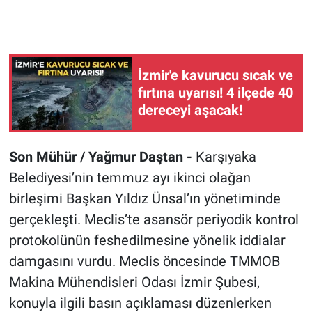
İzmir'e kavurucu sıcak ve
fırtına uyarısı! 4 ilçede 40
dereceyi aşacak!
Son Mühür / Yağmur Daştan -
Karşıyaka
Belediyesi’nin temmuz ayı ikinci olağan
birleşimi Başkan Yıldız Ünsal’ın yönetiminde
gerçekleşti. Meclis’te asansör periyodik kontrol
protokolünün feshedilmesine yönelik iddialar
damgasını vurdu. Meclis öncesinde TMMOB
Makina Mühendisleri Odası İzmir Şubesi,
konuyla ilgili basın açıklaması düzenlerken