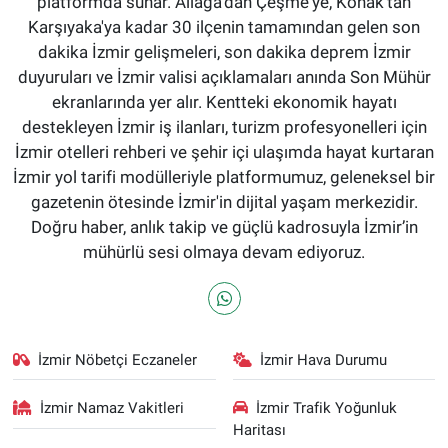
platformda sunar. Aliağa'dan Çeşme'ye, Konak'tan
Karşıyaka'ya kadar 30 ilçenin tamamından gelen son
dakika İzmir gelişmeleri, son dakika deprem İzmir
duyuruları ve İzmir valisi açıklamaları anında Son Mühür
ekranlarında yer alır. Kentteki ekonomik hayatı
destekleyen İzmir iş ilanları, turizm profesyonelleri için
İzmir otelleri rehberi ve şehir içi ulaşımda hayat kurtaran
İzmir yol tarifi modülleriyle platformumuz, geleneksel bir
gazetenin ötesinde İzmir'in dijital yaşam merkezidir.
Doğru haber, anlık takip ve güçlü kadrosuyla İzmir’in
mühürlü sesi olmaya devam ediyoruz.
İzmir Nöbetçi Eczaneler
İzmir Hava Durumu
İzmir Namaz Vakitleri
İzmir Trafik Yoğunluk
Haritası