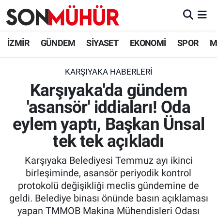
İzmir Nöbetçi Eczaneler
İZMİR
GÜNDEM
SİYASET
EKONOMİ
SPOR
M
İzmir Hava Durumu
KARŞIYAKA HABERLERI
Karşıyaka'da gündem
İzmir Namaz Vakitleri
'asansör' iddiaları! Oda
İzmir Trafik Yoğunluk Haritası
eylem yaptı, Başkan Ünsal
Süper Lig Puan Durumu ve Fikstür
tek tek açıkladı
Karşıyaka Belediyesi Temmuz ayı ikinci
Tüm Manşetler
birleşiminde, asansör periyodik kontrol
protokolü değişikliği meclis gündemine de
Son Dakika Haberleri
geldi. Belediye binası önünde basın açıklaması
yapan TMMOB Makina Mühendisleri Odası
Haber Arşivi