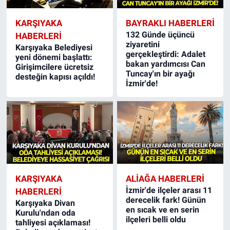
KARŞIYAKA
BAYRAKLI HABERLERI
132 Günde üçüncü
HABERLERI
ziyaretini
Karşıyaka Belediyesi
gerçekleştirdi: Adalet
yeni dönemi başlattı:
bakan yardımcısı Can
Girişimcilere ücretsiz
Tuncay'ın bir ayağı
desteğin kapısı açıldı!
İzmir'de!
KARŞIYAKA
ALIAĞA HABERLERI
İzmir'de ilçeler arası 11
HABERLERI
derecelik fark! Günün
Karşıyaka Divan
en sıcak ve en serin
Kurulu'ndan oda
ilçeleri belli oldu
tahliyesi açıklaması!