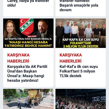
Carey, İtalya’ya transfer
transfer hamlesi!
oldu!
Başarılı smaçörle yola
devam
KARŞIYAKA
KARŞIYAKA
HABERLERI
HABERLERI
Karşıyaka’da AK Partili
Kaf-Kaf'a ilk can suyu
Ünal’dan Başkan
Folkart'tan! 5 milyon
Ünsal’a: Maaşı hangi
TL'lik destek
hesaba yatırdınız!