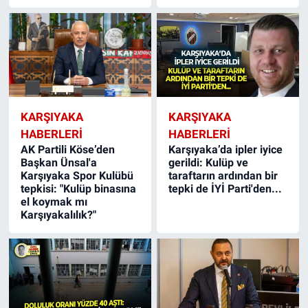
KARŞIYAKA
KARŞIYAKA
HABERLERI
HABERLERI
AK Partili Köse’den
Karşıyaka’da ipler iyice
Başkan Ünsal'a
gerildi: Kulüp ve
Karşıyaka Spor Kulübü
taraftarın ardından bir
tepkisi: "Kulüp binasına
tepki de İYİ Parti'den...
el koymak mı
Karşıyakalılık?"