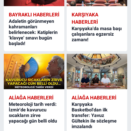
BAYRAKLI HABERLERI
KARŞIYAKA
Adaletin görünmeyen
HABERLERI
kahramanları
Karşıyaka'da masa başı
belirlenecek: Katiplerin
çalışanlara egzersiz
'klavye' sınavı bugün
zamanı!
başladı!
ALIAĞA HABERLERI
ALIAĞA HABERLERI
Meteoroloji tarih verdi:
Karşıyaka
İzmir'de kavurucu
Basketbol'dan ilk
sıcakların zirve
transfer: Yavuz
yapacağı gün belli oldu
Gültekin ile sözleşme
imzalandı