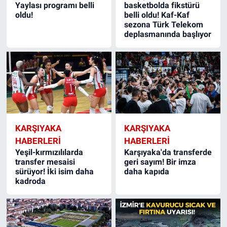
Yaylası programı belli
basketbolda fikstürü
oldu!
belli oldu! Kaf-Kaf
sezona Türk Telekom
deplasmanında başlıyor
KARŞIYAKA
KARŞIYAKA
HABERLERI
HABERLERI
Yeşil-kırmızılılarda
Karşıyaka'da transferde
transfer mesaisi
geri sayım! Bir imza
sürüyor! İki isim daha
daha kapıda
kadroda