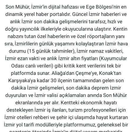
Son Mühür, İzmir’in dijital hafızası ve Ege Bölgesi'nin en
dinamik yerel haber portalıdır. Güncel İzmir haberleri ve
anlık İzmir son dakika gelişmelerini tarafsız, hızlı ve
doğru yayıncılık ilkeleriyle okuyucularına ulaştırır. Kentin
nabzını tutan özel haberlerin ve özel röportajların yanı
sıra, İzmirlilerin günlük yaşamını kolaylaştıran İzmir hava
durumu (15 günlük tahminler), İzmir namaz vakitleri,
İzmir ezan vakti ve anlık İzmir altın fiyatları (Kuyumcular
Odası canlı verileri) gibi kritik kent verilerini tek bir
platformda sunar. Aliağa'dan Çeşme'ye, Konak'tan
Karşıyaka'ya kadar 30 ilçenin tamamından gelen son
dakika İzmir gelişmeleri, son dakika deprem İzmir
duyuruları ve İzmir valisi açıklamaları anında Son Mühür
ekranlarında yer alır. Kentteki ekonomik hayatı
destekleyen İzmir iş ilanları, turizm profesyonelleri için
İzmir otelleri rehberi ve şehir içi ulaşımda hayat kurtaran
İzmir yol tarifi modülleriyle platformumuz, geleneksel bir