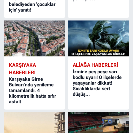
belediyeden 'çocuklar
için' yanıtı!
KARŞIYAKA
ALIAĞA HABERLERI
İzmir'e peş peşe sarı
HABERLERI
kodlu uyarı! O ilçelerde
Karşıyaka Girne
yaşayanlar dikkat!
Bulvarı’nda yenileme
Sıcaklıklarda sert
tamamlandı: 4
düşüş...
kilometrelik hatta sıfır
asfalt