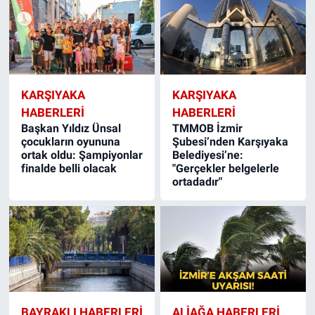
KARŞIYAKA
KARŞIYAKA
HABERLERI
HABERLERI
Başkan Yıldız Ünsal
TMMOB İzmir
çocukların oyununa
Şubesi’nden Karşıyaka
ortak oldu: Şampiyonlar
Belediyesi’ne:
finalde belli olacak
"Gerçekler belgelerle
ortadadır"
BAYRAKLI HABERLERI
ALIAĞA HABERLERI