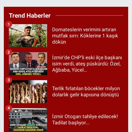
Trend Haberler
1
Domateslerin verimini artıran
mutfak sırrı: Köklerine 1 kaşık
dökün
2
İzmir’de CHP’li eski ilçe başkanı
isim verdi, ateş püskürdü: Özel,
Ağbaba, Yücel…
3
Terlik fırlatılan böcekler milyon
dolarlık gelir kapısına dönüştü
4
İzmir Otogarı tahliye edilecek!
Tadilat başlıyor...