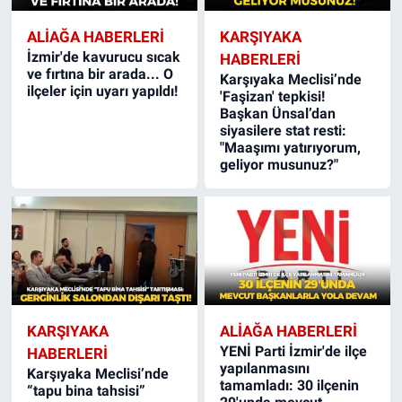
ALIAĞA HABERLERI
KARŞIYAKA
İzmir'de kavurucu sıcak
HABERLERI
ve fırtına bir arada... O
Karşıyaka Meclisi’nde
ilçeler için uyarı yapıldı!
'Faşizan' tepkisi!
Başkan Ünsal’dan
siyasilere stat resti:
"Maaşımı yatırıyorum,
geliyor musunuz?"
KARŞIYAKA
ALIAĞA HABERLERI
YENİ Parti İzmir'de ilçe
HABERLERI
yapılanmasını
Karşıyaka Meclisi’nde
tamamladı: 30 ilçenin
“tapu bina tahsisi”