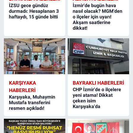
İZSU gece gündüz
İzmir'de bugün hava
durmadı: Hesaplanan 3
nasıl olacak? MGM'den
haftaydı, 15 günde bitti
o ilçeler için uyarı!
Akşam saatlerine
dikkat!
KARŞIYAKA
BAYRAKLI HABERLERI
CHP İzmir'de o ilçelere
HABERLERI
yeni atama! Dikkat
Karşıyaka, Muhaymin
çeken isim
Mustafa transferini
Karşıyaka'da
resmen açıkladı!