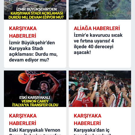
KARŞIYAKA
ALIAĞA HABERLERI
İzmir'e kavurucu sıcak
HABERLERI
ve fırtına uyarısı! 4
İzmir Büyükşehir’den
ilçede 40 dereceyi
Karşıyaka Stadı
aşacak!
açıklaması: Durdu mu,
devam ediyor mu?
KARŞIYAKA
KARŞIYAKA
HABERLERI
HABERLERI
Eski Karşıyakalı Vernon
Karşıyaka'dan iç