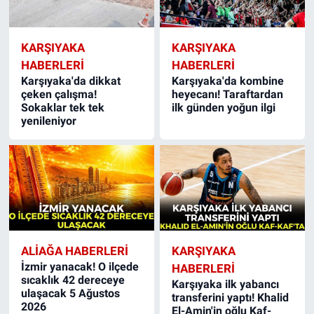
KARŞIYAKA
KARŞIYAKA
HABERLERI
HABERLERI
Karşıyaka'da dikkat
Karşıyaka'da kombine
çeken çalışma!
heyecanı! Taraftardan
Sokaklar tek tek
ilk günden yoğun ilgi
yenileniyor
ALIAĞA HABERLERI
KARŞIYAKA
İzmir yanacak! O ilçede
HABERLERI
sıcaklık 42 dereceye
Karşıyaka ilk yabancı
ulaşacak 5 Ağustos
transferini yaptı! Khalid
2026
El-Amin'in oğlu Kaf-