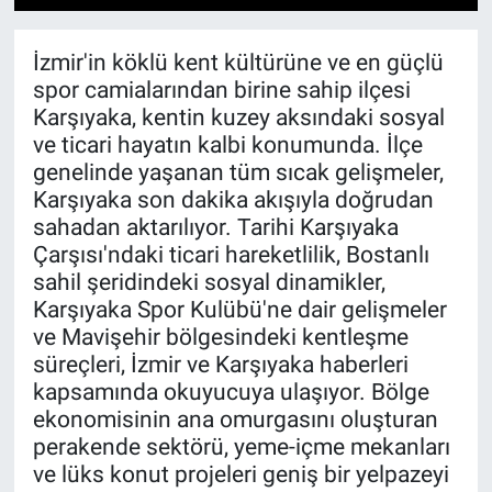
1
2
3
4
5
6
7
8
9
10
11
12
13
14
15
İzmir'in köklü kent kültürüne ve en güçlü
spor camialarından birine sahip ilçesi
Karşıyaka, kentin kuzey aksındaki sosyal
ve ticari hayatın kalbi konumunda. İlçe
genelinde yaşanan tüm sıcak gelişmeler,
Karşıyaka son dakika akışıyla doğrudan
sahadan aktarılıyor. Tarihi Karşıyaka
Çarşısı'ndaki ticari hareketlilik, Bostanlı
sahil şeridindeki sosyal dinamikler,
Karşıyaka Spor Kulübü'ne dair gelişmeler
ve Mavişehir bölgesindeki kentleşme
süreçleri, İzmir ve Karşıyaka haberleri
kapsamında okuyucuya ulaşıyor. Bölge
ekonomisinin ana omurgasını oluşturan
perakende sektörü, yeme-içme mekanları
ve lüks konut projeleri geniş bir yelpazeyi