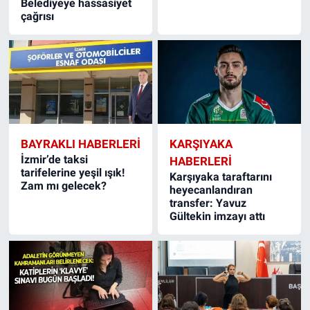
Belediyeye hassasiyet
çağrısı
BAYRAKLI HABERLERI
KARŞIYAKA
İzmir’de taksi
HABERLERI
tarifelerine yeşil ışık!
Karşıyaka taraftarını
Zam mı gelecek?
heyecanlandıran
transfer: Yavuz
Gültekin imzayı attı