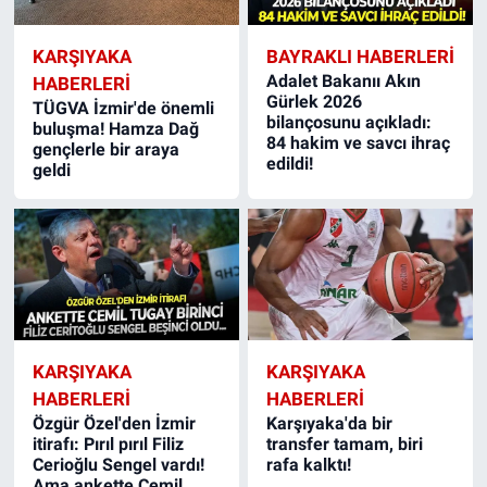
KARŞIYAKA
BAYRAKLI HABERLERI
Adalet Bakanıı Akın
HABERLERI
Gürlek 2026
TÜGVA İzmir'de önemli
bilançosunu açıkladı:
buluşma! Hamza Dağ
84 hakim ve savcı ihraç
gençlerle bir araya
edildi!
geldi
KARŞIYAKA
KARŞIYAKA
HABERLERI
HABERLERI
Özgür Özel'den İzmir
Karşıyaka'da bir
itirafı: Pırıl pırıl Filiz
transfer tamam, biri
Cerioğlu Sengel vardı!
rafa kalktı!
Ama ankette Cemil