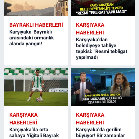
BAYRAKLI HABERLERI
KARŞIYAKA
Karşıyaka-Bayraklı
HABERLERI
arasındaki ormanlık
Karşıyaka'dan
alanda yangın!
belediyeye tahliye
tepkisi: "Resmi tebligat
yapılmadı"
KARŞIYAKA
KARŞIYAKA
HABERLERI
HABERLERI
Karşıyaka’da orta
Karşıyaka'da gerilim
sahaya Yiğitali Bayrak
büyüyor! Bir zamanlar