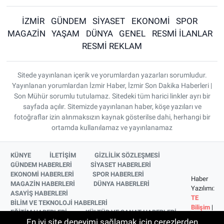
İZMİR
GÜNDEM
SİYASET
EKONOMİ
SPOR
MAGAZİN
YAŞAM
DÜNYA
GENEL
RESMİ İLANLAR
RESMİ REKLAM
Sitede yayınlanan içerik ve yorumlardan yazarları sorumludur.
Yayınlanan yorumlardan İzmir Haber, İzmir Son Dakika Haberleri |
Son Mühür sorumlu tutulamaz. Sitedeki tüm harici linkler ayrı bir
sayfada açılır. Sitemizde yayınlanan haber, köşe yazıları ve
fotoğraflar izin alınmaksızın kaynak gösterilse dahi, herhangi bir
ortamda kullanılamaz ve yayınlanamaz
KÜNYE
İLETİŞİM
GİZLİLİK SÖZLEŞMESİ
GÜNDEM HABERLERİ
SİYASET HABERLERİ
EKONOMİ HABERLERİ
SPOR HABERLERİ
Haber
MAGAZİN HABERLERİ
DÜNYA HABERLERİ
Yazılımı:
ASAYİŞ HABERLERİ
TE
BİLİM VE TEKNOLOJİ HABERLERİ
Bilişim
|
EĞİTİM HABERLERİ
KÜLTÜR VE SANAT HABERLERİ
Copyright
En iyi site deneyimi sağlamak için çerezlerden
SAĞLIK HABERLERİ
YAŞAM HABERLERİ