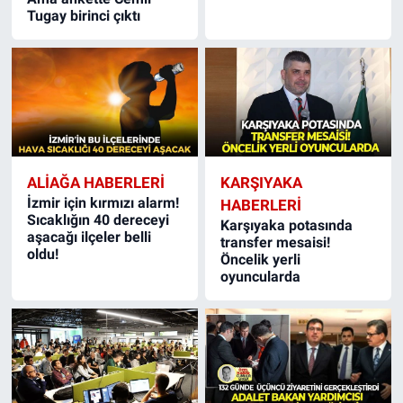
Tugay birinci çıktı
ALIAĞA HABERLERI
KARŞIYAKA
İzmir için kırmızı alarm!
HABERLERI
Sıcaklığın 40 dereceyi
Karşıyaka potasında
aşacağı ilçeler belli
transfer mesaisi!
oldu!
Öncelik yerli
oyuncularda