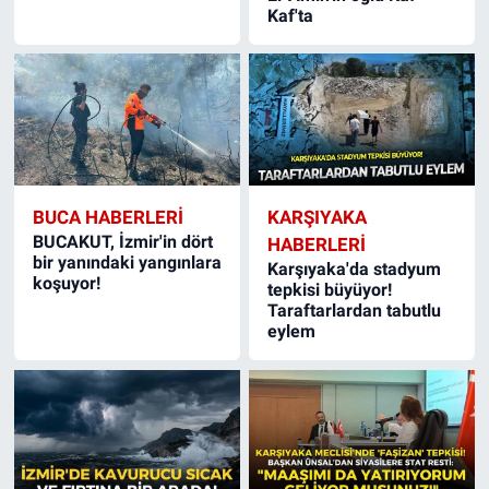
Kaf'ta
BUCA HABERLERI
KARŞIYAKA
BUCAKUT, İzmir'in dört
HABERLERI
bir yanındaki yangınlara
Karşıyaka'da stadyum
koşuyor!
tepkisi büyüyor!
Taraftarlardan tabutlu
eylem