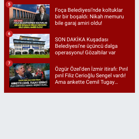
5
Foça Belediyesi’nde koltuklar
bir bir boşaldı: Nikah memuru
bile garaj amiri oldu!
6
SON DAKİKA Kuşadası
Belediyesi'ne üçüncü dalga
operasyonu! Gözaltılar var
7
Özgür Özel'den İzmir itirafı: Pırıl
pırıl Filiz Cerioğlu Sengel vardı!
Ama ankette Cemil Tugay
birinci çıktı