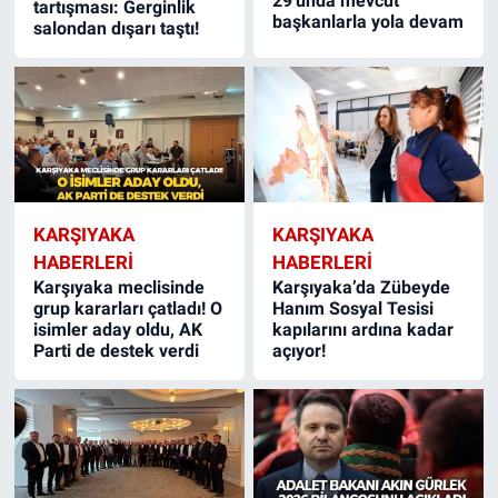
29'unda mevcut
tartışması: Gerginlik
başkanlarla yola devam
salondan dışarı taştı!
KARŞIYAKA
KARŞIYAKA
HABERLERI
HABERLERI
Karşıyaka meclisinde
Karşıyaka’da Zübeyde
grup kararları çatladı! O
Hanım Sosyal Tesisi
isimler aday oldu, AK
kapılarını ardına kadar
Parti de destek verdi
açıyor!