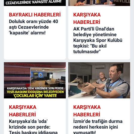
BAYRAKLI HABERLERI
KARŞIYAKA
Doluluk oranı yüzde 40
HABERLERI
aştı Cezaevlerinde
AK Parti'li Ünal'dan
'kapasite' alarmı!
belediye yönetimine
Karşıyaka Spor Kulübü
tepkisi: "Bu akıl
tutulmasıdır"
KARŞIYAKA
KARŞIYAKA
HABERLERI
HABERLERI
Karşıyaka'da 'oda'
İzmir'de trafiğin durma
krizinde son perde:
nedeni herkesin içini
Tesis baskını iddiasına
yumuşattı!