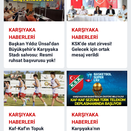
KARŞIYAKA
KARŞIYAKA
HABERLERI
HABERLERI
Başkan Yıldız Ünsal'dan
KSK'de stat zirvesi!
Büyükşehir’e Karşıyaka
Gelecek için ortak
Stadı salvosu: Resmi
mesaj verildi
ruhsat başvurusu yok!
KARŞIYAKA
KARŞIYAKA
HABERLERI
HABERLERI
Kaf-Kaf'ın Topuk
Karşıyaka'nın