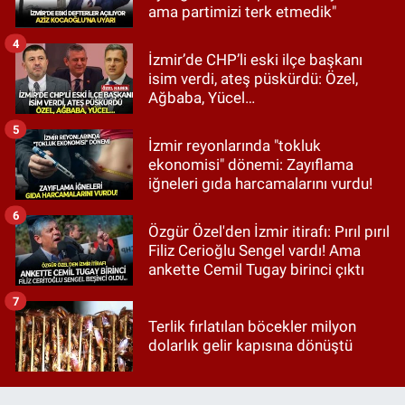
ama partimizi terk etmedik"
4
İzmir’de CHP’li eski ilçe başkanı
isim verdi, ateş püskürdü: Özel,
Ağbaba, Yücel…
5
İzmir reyonlarında "tokluk
ekonomisi" dönemi: Zayıflama
iğneleri gıda harcamalarını vurdu!
6
Özgür Özel'den İzmir itirafı: Pırıl pırıl
Filiz Cerioğlu Sengel vardı! Ama
ankette Cemil Tugay birinci çıktı
7
Terlik fırlatılan böcekler milyon
dolarlık gelir kapısına dönüştü