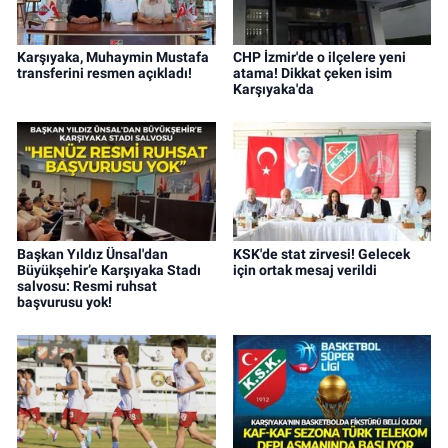
Karşıyaka, Muhaymin Mustafa
CHP İzmir'de o ilçelere yeni
transferini resmen açıkladı!
atama! Dikkat çeken isim
Karşıyaka'da
Başkan Yıldız Ünsal'dan
KSK'de stat zirvesi! Gelecek
Büyükşehir’e Karşıyaka Stadı
için ortak mesaj verildi
salvosu: Resmi ruhsat
başvurusu yok!