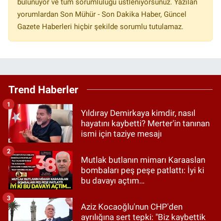
bulunuyor ve tüm sorumluluğu üstleniyorsunuz. Yazılan
yorumlardan Son Mühür - Son Dakika Haber, Güncel
Gazete Haberleri hiçbir şekilde sorumlu tutulamaz.
Trend Haberler
1
Yıldıray Demirkaya kimdir, nasıl
hayatını kaybetti? Merter'in tanınan
ismi için taziye mesajı
2
Mutlak butlanın mimarı Karaaslan
bombaları peş peşe patlattı: İyi ki
bu davayı açtım…
3
Aziz Kocaoğlu'nun CHP'den
ayrılığına sert tepki: "Biz kaybettik