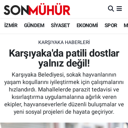
İzmir Nöbetçi Eczaneler
İZMİR
GÜNDEM
SİYASET
EKONOMİ
SPOR
M
İzmir Hava Durumu
KARŞIYAKA HABERLERI
Karşıyaka'da patili dostlar
İzmir Namaz Vakitleri
yalnız değil!
İzmir Trafik Yoğunluk Haritası
Karşıyaka Belediyesi, sokak hayvanlarının
Süper Lig Puan Durumu ve Fikstür
yaşam koşullarını iyileştirmek için çalışmalarını
hızlandırdı. Mahallelerde parazit tedavisi ve
Tüm Manşetler
kısırlaştırma uygulamalarına ağırlık veren
ekipler, hayvanseverlerle düzenli buluşmalar ve
Son Dakika Haberleri
yeni sosyal projeleri de hayata geçiriyor.
Haber Arşivi