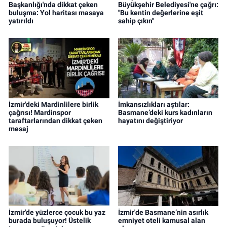
Başkanlığı'nda dikkat çeken
Büyükşehir Belediyesi'ne çağrı:
buluşma: Yol haritası masaya
"Bu kentin değerlerine eşit
yatırıldı
sahip çıkın"
İzmir'deki Mardinlilere birlik
İmkansızlıkları aştılar:
çağrısı! Mardinspor
Basmane’deki kurs kadınların
taraftarlarından dikkat çeken
hayatını değiştiriyor
mesaj
İzmir'de yüzlerce çocuk bu yaz
İzmir'de Basmane’nin asırlık
burada buluşuyor! Üstelik
emniyet oteli kamusal alan