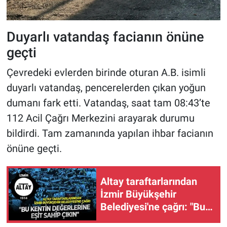
Duyarlı vatandaş facianın önüne
geçti
Çevredeki evlerden birinde oturan A.B. isimli
duyarlı vatandaş, pencerelerden çıkan yoğun
dumanı fark etti. Vatandaş, saat tam 08:43’te
112 Acil Çağrı Merkezini arayarak durumu
bildirdi. Tam zamanında yapılan ihbar facianın
önüne geçti.
Altay taraftarlarından
İzmir Büyükşehir
Belediyesi'ne çağrı: "Bu
kentin değerlerine eşit