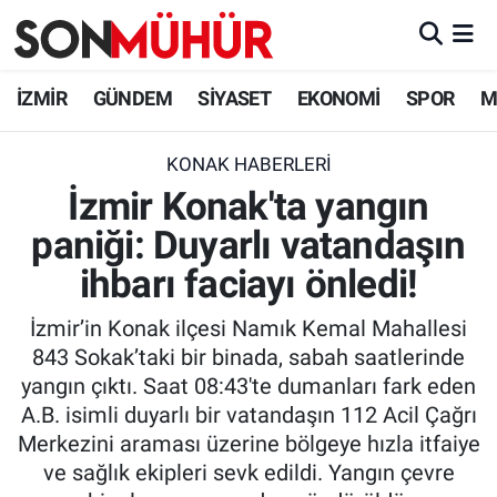
İzmir Nöbetçi Eczaneler
İZMİR
GÜNDEM
SİYASET
EKONOMİ
SPOR
M
İzmir Hava Durumu
KONAK HABERLERI
İzmir Konak'ta yangın
İzmir Namaz Vakitleri
paniği: Duyarlı vatandaşın
İzmir Trafik Yoğunluk Haritası
ihbarı faciayı önledi!
Süper Lig Puan Durumu ve Fikstür
İzmir’in Konak ilçesi Namık Kemal Mahallesi
843 Sokak’taki bir binada, sabah saatlerinde
Tüm Manşetler
yangın çıktı. Saat 08:43'te dumanları fark eden
A.B. isimli duyarlı bir vatandaşın 112 Acil Çağrı
Son Dakika Haberleri
Merkezini araması üzerine bölgeye hızla itfaiye
ve sağlık ekipleri sevk edildi. Yangın çevre
Haber Arşivi