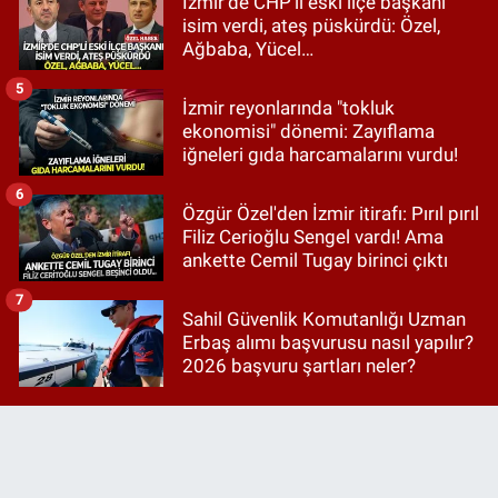
İzmir’de CHP’li eski ilçe başkanı
isim verdi, ateş püskürdü: Özel,
Ağbaba, Yücel…
5
İzmir reyonlarında "tokluk
ekonomisi" dönemi: Zayıflama
iğneleri gıda harcamalarını vurdu!
6
Özgür Özel'den İzmir itirafı: Pırıl pırıl
Filiz Cerioğlu Sengel vardı! Ama
ankette Cemil Tugay birinci çıktı
7
Sahil Güvenlik Komutanlığı Uzman
Erbaş alımı başvurusu nasıl yapılır?
2026 başvuru şartları neler?