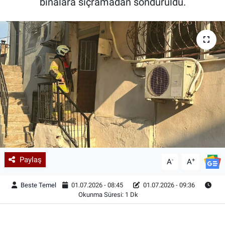
binalara sıçramadan söndürüldü.
Paylaş
-
+
A
A
Beste Temel
01.07.2026 - 08:45
01.07.2026 - 09:36
Okunma Süresi: 1 Dk