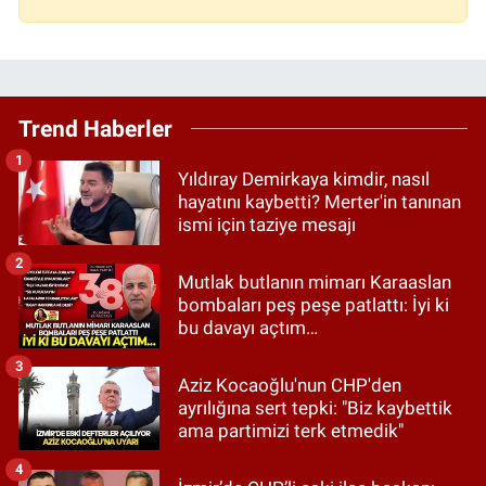
Trend Haberler
1
Yıldıray Demirkaya kimdir, nasıl
hayatını kaybetti? Merter'in tanınan
ismi için taziye mesajı
2
Mutlak butlanın mimarı Karaaslan
bombaları peş peşe patlattı: İyi ki
bu davayı açtım…
3
Aziz Kocaoğlu'nun CHP'den
ayrılığına sert tepki: "Biz kaybettik
ama partimizi terk etmedik"
4