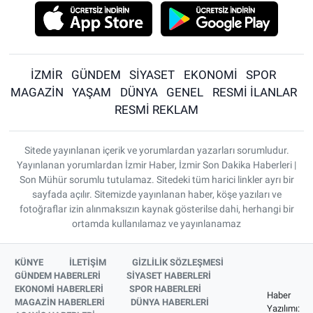
İZMİR
GÜNDEM
SİYASET
EKONOMİ
SPOR
MAGAZİN
YAŞAM
DÜNYA
GENEL
RESMİ İLANLAR
RESMİ REKLAM
Sitede yayınlanan içerik ve yorumlardan yazarları sorumludur.
Yayınlanan yorumlardan İzmir Haber, İzmir Son Dakika Haberleri |
Son Mühür sorumlu tutulamaz. Sitedeki tüm harici linkler ayrı bir
sayfada açılır. Sitemizde yayınlanan haber, köşe yazıları ve
fotoğraflar izin alınmaksızın kaynak gösterilse dahi, herhangi bir
ortamda kullanılamaz ve yayınlanamaz
KÜNYE
İLETİŞİM
GİZLİLİK SÖZLEŞMESİ
GÜNDEM HABERLERİ
SİYASET HABERLERİ
EKONOMİ HABERLERİ
SPOR HABERLERİ
Haber
MAGAZİN HABERLERİ
DÜNYA HABERLERİ
Yazılımı: