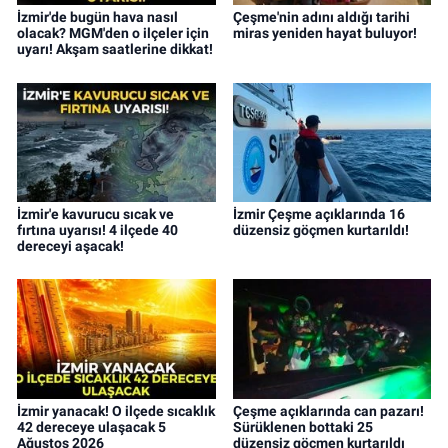
İzmir'de bugün hava nasıl
Çeşme'nin adını aldığı tarihi
olacak? MGM'den o ilçeler için
miras yeniden hayat buluyor!
uyarı! Akşam saatlerine dikkat!
İzmir'e kavurucu sıcak ve
İzmir Çeşme açıklarında 16
fırtına uyarısı! 4 ilçede 40
düzensiz göçmen kurtarıldı!
dereceyi aşacak!
İzmir yanacak! O ilçede sıcaklık
Çeşme açıklarında can pazarı!
42 dereceye ulaşacak 5
Sürüklenen bottaki 25
Ağustos 2026
düzensiz göçmen kurtarıldı