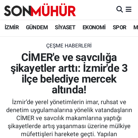
İzmir Nöbetçi Eczaneler
İZMİR
GÜNDEM
SİYASET
EKONOMİ
SPOR
M
İzmir Hava Durumu
ÇEŞME HABERLERI
CİMER'e ve savcılığa
İzmir Namaz Vakitleri
şikayetler arttı: İzmir'de 3
İzmir Trafik Yoğunluk Haritası
ilçe belediye mercek
Süper Lig Puan Durumu ve Fikstür
altında!
İzmir’de yerel yönetimlerin imar, ruhsat ve
Tüm Manşetler
denetim uygulamalarına yönelik vatandaşların
CİMER ve savcılık makamlarına yaptığı
Son Dakika Haberleri
şikayetlerde artış yaşanması üzerine mülkiye
müfettişleri harekete geçti. Yapılan
Haber Arşivi