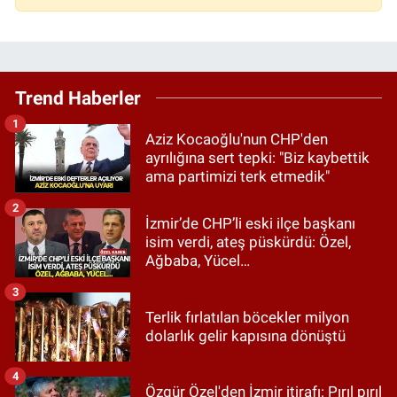
Trend Haberler
1
Aziz Kocaoğlu'nun CHP'den
ayrılığına sert tepki: "Biz kaybettik
ama partimizi terk etmedik"
2
İzmir’de CHP’li eski ilçe başkanı
isim verdi, ateş püskürdü: Özel,
Ağbaba, Yücel…
3
Terlik fırlatılan böcekler milyon
dolarlık gelir kapısına dönüştü
4
Özgür Özel'den İzmir itirafı: Pırıl pırıl