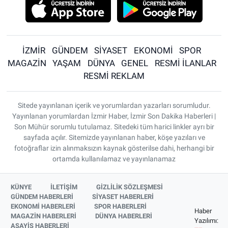
İZMİR
GÜNDEM
SİYASET
EKONOMİ
SPOR
MAGAZİN
YAŞAM
DÜNYA
GENEL
RESMİ İLANLAR
RESMİ REKLAM
Sitede yayınlanan içerik ve yorumlardan yazarları sorumludur.
Yayınlanan yorumlardan İzmir Haber, İzmir Son Dakika Haberleri |
Son Mühür sorumlu tutulamaz. Sitedeki tüm harici linkler ayrı bir
sayfada açılır. Sitemizde yayınlanan haber, köşe yazıları ve
fotoğraflar izin alınmaksızın kaynak gösterilse dahi, herhangi bir
ortamda kullanılamaz ve yayınlanamaz
KÜNYE
İLETİŞİM
GİZLİLİK SÖZLEŞMESİ
GÜNDEM HABERLERİ
SİYASET HABERLERİ
EKONOMİ HABERLERİ
SPOR HABERLERİ
Haber
MAGAZİN HABERLERİ
DÜNYA HABERLERİ
Yazılımı:
ASAYİŞ HABERLERİ