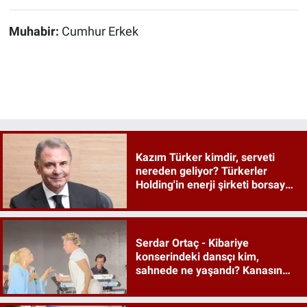
Muhabir:
Cumhur Erkek
Kazım Türker kimdir, serveti
nereden geliyor? Türkerler
Holding'in enerji şirketi borsaya
geliyor
Serdar Ortaç - Kibariye
konserindeki dansçı kim,
sahnede ne yaşandı? Kanasın
düetindeki performans olay oldu