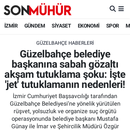
İzmir Nöbetçi Eczaneler
İZMİR
GÜNDEM
SİYASET
EKONOMİ
SPOR
M
İzmir Hava Durumu
GÜZELBAHÇE HABERLERI
Güzelbahçe belediye
İzmir Namaz Vakitleri
başkanına sabah gözaltı
İzmir Trafik Yoğunluk Haritası
akşam tutuklama şoku: İşte
Süper Lig Puan Durumu ve Fikstür
'jet' tutuklamanın nedenleri!
İzmir Cumhuriyet Başsavcılığı tarafından
Tüm Manşetler
Güzelbahçe Belediyesi’ne yönelik yürütülen
rüşvet, yolsuzluk ve organize suç örgütü
Son Dakika Haberleri
operasyonunda belediye başkanı Mustafa
Günay ile İmar ve Şehircilik Müdürü Özgür
Haber Arşivi