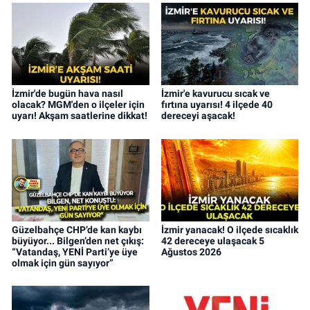
İzmir'de bugün hava nasıl
İzmir'e kavurucu sıcak ve
olacak? MGM'den o ilçeler için
fırtına uyarısı! 4 ilçede 40
uyarı! Akşam saatlerine dikkat!
dereceyi aşacak!
Güzelbahçe CHP’de kan kaybı
İzmir yanacak! O ilçede sıcaklık
büyüyor... Bilgen’den net çıkış:
42 dereceye ulaşacak 5
“Vatandaş, YENİ Parti’ye üye
Ağustos 2026
olmak için gün sayıyor”