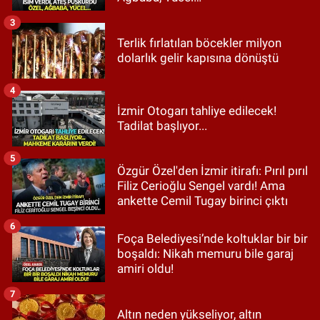
3
Terlik fırlatılan böcekler milyon
dolarlık gelir kapısına dönüştü
4
İzmir Otogarı tahliye edilecek!
Tadilat başlıyor...
5
Özgür Özel'den İzmir itirafı: Pırıl pırıl
Filiz Cerioğlu Sengel vardı! Ama
ankette Cemil Tugay birinci çıktı
6
Foça Belediyesi’nde koltuklar bir bir
boşaldı: Nikah memuru bile garaj
amiri oldu!
7
Altın neden yükseliyor, altın