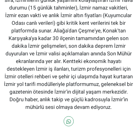
sıra, İzmirlilerin günlük yaşamını kolaylaştıran İzmir hava
durumu (15 günlük tahminler), İzmir namaz vakitleri,
İzmir ezan vakti ve anlık İzmir altın fiyatları (Kuyumcular
Odası canlı verileri) gibi kritik kent verilerini tek bir
platformda sunar. Aliağa'dan Çeşme'ye, Konak'tan
Karşıyaka'ya kadar 30 ilçenin tamamından gelen son
dakika İzmir gelişmeleri, son dakika deprem İzmir
duyuruları ve İzmir valisi açıklamaları anında Son Mühür
ekranlarında yer alır. Kentteki ekonomik hayatı
destekleyen İzmir iş ilanları, turizm profesyonelleri için
İzmir otelleri rehberi ve şehir içi ulaşımda hayat kurtaran
İzmir yol tarifi modülleriyle platformumuz, geleneksel bir
gazetenin ötesinde İzmir'in dijital yaşam merkezidir.
Doğru haber, anlık takip ve güçlü kadrosuyla İzmir’in
mühürlü sesi olmaya devam ediyoruz.