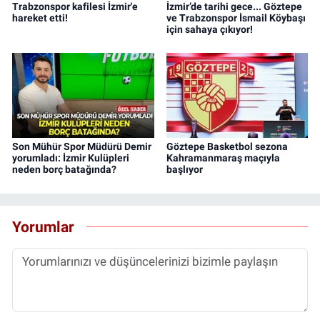
Trabzonspor kafilesi İzmir'e
İzmir’de tarihi gece... Göztepe
hareket etti!
ve Trabzonspor İsmail Köybaşı
için sahaya çıkıyor!
Son Mühür Spor Müdürü Demir
Göztepe Basketbol sezona
yorumladı: İzmir Kulüpleri
Kahramanmaraş maçıyla
neden borç batağında?
başlıyor
Yorumlar