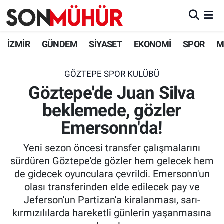
İzmir Nöbetçi Eczaneler
İZMİR
GÜNDEM
SİYASET
EKONOMİ
SPOR
M
İzmir Hava Durumu
GÖZTEPE SPOR KULÜBÜ
Göztepe'de Juan Silva
İzmir Namaz Vakitleri
beklemede, gözler
İzmir Trafik Yoğunluk Haritası
Emersonn'da!
Süper Lig Puan Durumu ve Fikstür
Yeni sezon öncesi transfer çalışmalarını
sürdüren Göztepe'de gözler hem gelecek hem
Tüm Manşetler
de gidecek oyunculara çevrildi. Emersonn'un
olası transferinden elde edilecek pay ve
Son Dakika Haberleri
Jeferson'un Partizan'a kiralanması, sarı-
kırmızılılarda hareketli günlerin yaşanmasına
Haber Arşivi