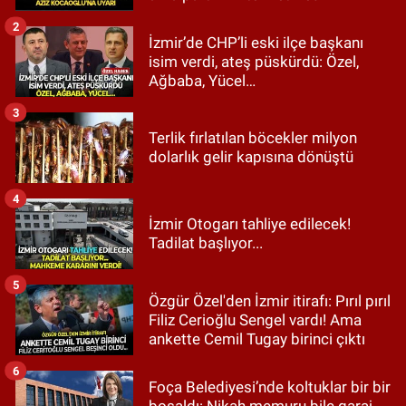
2
İzmir’de CHP’li eski ilçe başkanı
isim verdi, ateş püskürdü: Özel,
Ağbaba, Yücel…
3
Terlik fırlatılan böcekler milyon
dolarlık gelir kapısına dönüştü
4
İzmir Otogarı tahliye edilecek!
Tadilat başlıyor...
5
Özgür Özel'den İzmir itirafı: Pırıl pırıl
Filiz Cerioğlu Sengel vardı! Ama
ankette Cemil Tugay birinci çıktı
6
Foça Belediyesi’nde koltuklar bir bir
boşaldı: Nikah memuru bile garaj