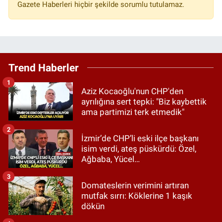
Gazete Haberleri hiçbir şekilde sorumlu tutulamaz.
Trend Haberler
1
Aziz Kocaoğlu'nun CHP'den
ayrılığına sert tepki: "Biz kaybettik
ama partimizi terk etmedik"
2
İzmir’de CHP’li eski ilçe başkanı
isim verdi, ateş püskürdü: Özel,
Ağbaba, Yücel…
3
Domateslerin verimini artıran
mutfak sırrı: Köklerine 1 kaşık
dökün