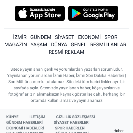
İZMİR
GÜNDEM
SİYASET
EKONOMİ
SPOR
MAGAZİN
YAŞAM
DÜNYA
GENEL
RESMİ İLANLAR
RESMİ REKLAM
Sitede yayınlanan içerik ve yorumlardan yazarları sorumludur.
Yayınlanan yorumlardan İzmir Haber, İzmir Son Dakika Haberleri |
Son Mühür sorumlu tutulamaz. Sitedeki tüm harici linkler ayrı bir
sayfada açılır. Sitemizde yayınlanan haber, köşe yazıları ve
fotoğraflar izin alınmaksızın kaynak gösterilse dahi, herhangi bir
ortamda kullanılamaz ve yayınlanamaz
KÜNYE
İLETİŞİM
GİZLİLİK SÖZLEŞMESİ
GÜNDEM HABERLERİ
SİYASET HABERLERİ
EKONOMİ HABERLERİ
SPOR HABERLERİ
Haber