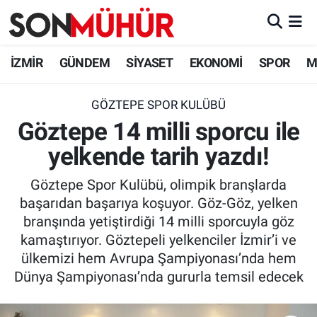
İzmir Nöbetçi Eczaneler
İZMİR
GÜNDEM
SİYASET
EKONOMİ
SPOR
M
İzmir Hava Durumu
GÖZTEPE SPOR KULÜBÜ
Göztepe 14 milli sporcu ile
İzmir Namaz Vakitleri
yelkende tarih yazdı!
İzmir Trafik Yoğunluk Haritası
Göztepe Spor Kulübü, olimpik branşlarda
Süper Lig Puan Durumu ve Fikstür
başarıdan başarıya koşuyor. Göz-Göz, yelken
branşında yetiştirdiği 14 milli sporcuyla göz
Tüm Manşetler
kamaştırıyor. Göztepeli yelkenciler İzmir’i ve
ülkemizi hem Avrupa Şampiyonası’nda hem
Son Dakika Haberleri
Dünya Şampiyonası’nda gururla temsil edecek
Haber Arşivi