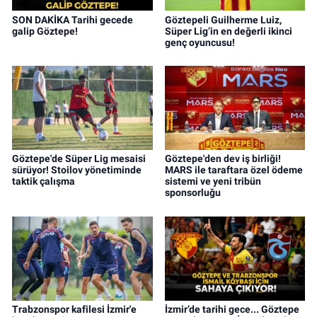
SON DAKİKA Tarihi gecede
Göztepeli Guilherme Luiz,
galip Göztepe!
Süper Lig’in en değerli ikinci
genç oyuncusu!
Göztepe'de Süper Lig mesaisi
Göztepe'den dev iş birliği!
sürüyor! Stoilov yönetiminde
MARS ile taraftara özel ödeme
taktik çalışma
sistemi ve yeni tribün
sponsorluğu
Trabzonspor kafilesi İzmir'e
İzmir’de tarihi gece... Göztepe