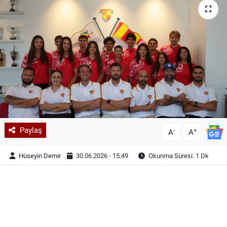
Paylaş
-
+
A
A
Hüseyin Demir
30.06.2026 - 15:49
Okunma Süresi: 1 Dk