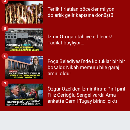
4
Terlik fırlatılan böcekler milyon
dolarlık gelir kapısına dönüştü
5
İzmir Otogarı tahliye edilecek!
Tadilat başlıyor...
6
Foça Belediyesi’nde koltuklar bir bir
boşaldı: Nikah memuru bile garaj
amiri oldu!
7
Özgür Özel'den İzmir itirafı: Pırıl pırıl
Filiz Cerioğlu Sengel vardı! Ama
ankette Cemil Tugay birinci çıktı