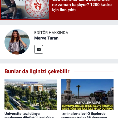
ne zaman başlıyor? 1200 kadro
için ilan çıktı
EDITÖR HAKKINDA
Merve Turan
Bunlar da ilginizi çekebilir
Üniversite tezi dünya
İzmir alev alev! O ilçelerde
markasına dönüştü! İzmir’den
termometreler 38 dereceye