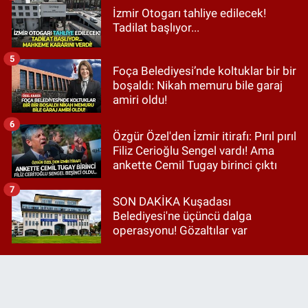
İzmir Otogarı tahliye edilecek!
Tadilat başlıyor...
5
Foça Belediyesi’nde koltuklar bir bir
boşaldı: Nikah memuru bile garaj
amiri oldu!
6
Özgür Özel'den İzmir itirafı: Pırıl pırıl
Filiz Cerioğlu Sengel vardı! Ama
ankette Cemil Tugay birinci çıktı
7
SON DAKİKA Kuşadası
Belediyesi'ne üçüncü dalga
operasyonu! Gözaltılar var