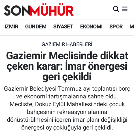
İzmir Nöbetçi Eczaneler
İZMİR
GÜNDEM
SİYASET
EKONOMİ
SPOR
M
İzmir Hava Durumu
GAZIEMIR HABERLERI
Gaziemir Meclisinde dikkat
İzmir Namaz Vakitleri
çeken karar: İmar önergesi
İzmir Trafik Yoğunluk Haritası
geri çekildi
Süper Lig Puan Durumu ve Fikstür
Gaziemir Belediyesi Temmuz ayı toplantısı borç
ve ekonomi tartışmalarına sahne oldu.
Tüm Manşetler
Mecliste, Dokuz Eylül Mahallesi'ndeki çocuk
bahçesinin rekreasyon alanına
Son Dakika Haberleri
dönüştürülmesini içeren imar planı değişikliği
önergesi oy çokluğuyla geri çekildi.
Haber Arşivi