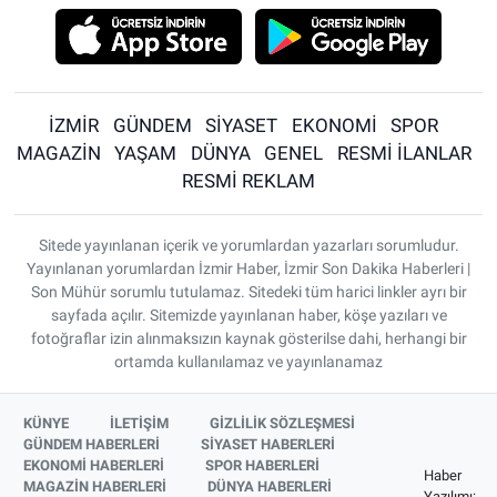
İZMİR
GÜNDEM
SİYASET
EKONOMİ
SPOR
MAGAZİN
YAŞAM
DÜNYA
GENEL
RESMİ İLANLAR
RESMİ REKLAM
Sitede yayınlanan içerik ve yorumlardan yazarları sorumludur.
Yayınlanan yorumlardan İzmir Haber, İzmir Son Dakika Haberleri |
Son Mühür sorumlu tutulamaz. Sitedeki tüm harici linkler ayrı bir
sayfada açılır. Sitemizde yayınlanan haber, köşe yazıları ve
fotoğraflar izin alınmaksızın kaynak gösterilse dahi, herhangi bir
ortamda kullanılamaz ve yayınlanamaz
KÜNYE
İLETİŞİM
GİZLİLİK SÖZLEŞMESİ
GÜNDEM HABERLERİ
SİYASET HABERLERİ
EKONOMİ HABERLERİ
SPOR HABERLERİ
Haber
MAGAZİN HABERLERİ
DÜNYA HABERLERİ
Yazılımı: