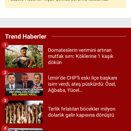
Trend Haberler
1
Domateslerin verimini artıran
mutfak sırrı: Köklerine 1 kaşık
dökün
2
İzmir’de CHP’li eski ilçe başkanı
isim verdi, ateş püskürdü: Özel,
Ağbaba, Yücel…
3
Terlik fırlatılan böcekler milyon
dolarlık gelir kapısına dönüştü
4