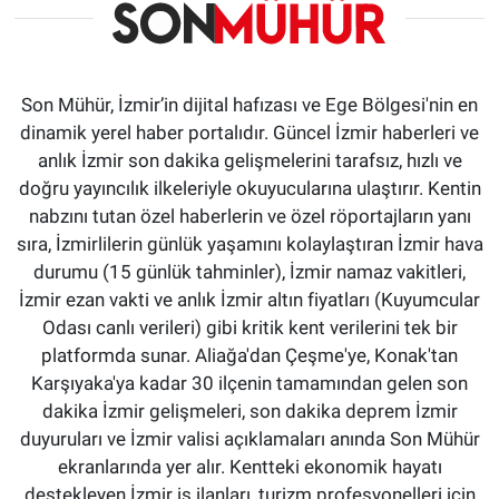
Son Mühür, İzmir’in dijital hafızası ve Ege Bölgesi'nin en
dinamik yerel haber portalıdır. Güncel İzmir haberleri ve
anlık İzmir son dakika gelişmelerini tarafsız, hızlı ve
doğru yayıncılık ilkeleriyle okuyucularına ulaştırır. Kentin
nabzını tutan özel haberlerin ve özel röportajların yanı
sıra, İzmirlilerin günlük yaşamını kolaylaştıran İzmir hava
durumu (15 günlük tahminler), İzmir namaz vakitleri,
İzmir ezan vakti ve anlık İzmir altın fiyatları (Kuyumcular
Odası canlı verileri) gibi kritik kent verilerini tek bir
platformda sunar. Aliağa'dan Çeşme'ye, Konak'tan
Karşıyaka'ya kadar 30 ilçenin tamamından gelen son
dakika İzmir gelişmeleri, son dakika deprem İzmir
duyuruları ve İzmir valisi açıklamaları anında Son Mühür
ekranlarında yer alır. Kentteki ekonomik hayatı
destekleyen İzmir iş ilanları, turizm profesyonelleri için