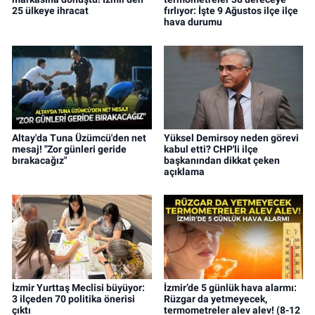
25 ülkeye ihracat
fırlıyor: İşte 9 Ağustos ilçe ilçe
hava durumu
Altay'da Tuna Üzümcü'den net
Yüksel Demirsoy neden görevi
mesaj! "Zor günleri geride
kabul etti? CHP'li ilçe
bırakacağız"
başkanından dikkat çeken
açıklama
İzmir Yurttaş Meclisi büyüyor:
İzmir’de 5 günlük hava alarmı:
3 ilçeden 70 politika önerisi
Rüzgar da yetmeyecek,
çıktı
termometreler alev alev! (8-12