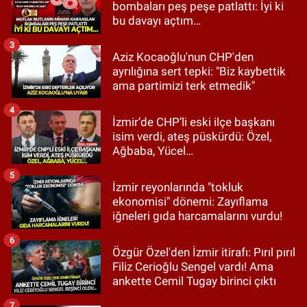
bombaları peş peşe patlattı: İyi ki
bu davayı açtım…
3
Aziz Kocaoğlu'nun CHP'den
ayrılığına sert tepki: "Biz kaybettik
ama partimizi terk etmedik"
4
İzmir’de CHP’li eski ilçe başkanı
isim verdi, ateş püskürdü: Özel,
Ağbaba, Yücel…
5
İzmir reyonlarında "tokluk
ekonomisi" dönemi: Zayıflama
iğneleri gıda harcamalarını vurdu!
6
Özgür Özel'den İzmir itirafı: Pırıl pırıl
Filiz Cerioğlu Sengel vardı! Ama
ankette Cemil Tugay birinci çıktı
7