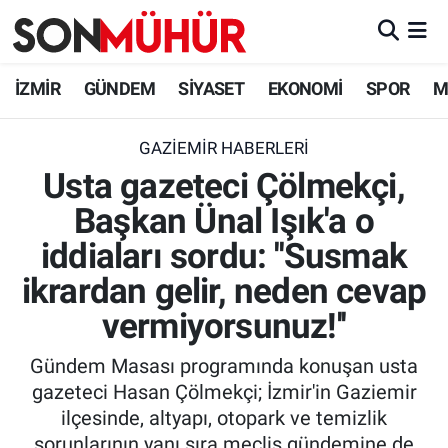
İzmir Nöbetçi Eczaneler
İZMİR
GÜNDEM
SİYASET
EKONOMİ
SPOR
M
İzmir Hava Durumu
GAZIEMIR HABERLERI
Usta gazeteci Çölmekçi,
İzmir Namaz Vakitleri
Başkan Ünal Işık'a o
İzmir Trafik Yoğunluk Haritası
iddiaları sordu: ''Susmak
Süper Lig Puan Durumu ve Fikstür
ikrardan gelir, neden cevap
vermiyorsunuz!''
Tüm Manşetler
Gündem Masası programında konuşan usta
Son Dakika Haberleri
gazeteci Hasan Çölmekçi; İzmir'in Gaziemir
ilçesinde, altyapı, otopark ve temizlik
Haber Arşivi
sorunlarının yanı sıra meclis gündemine de