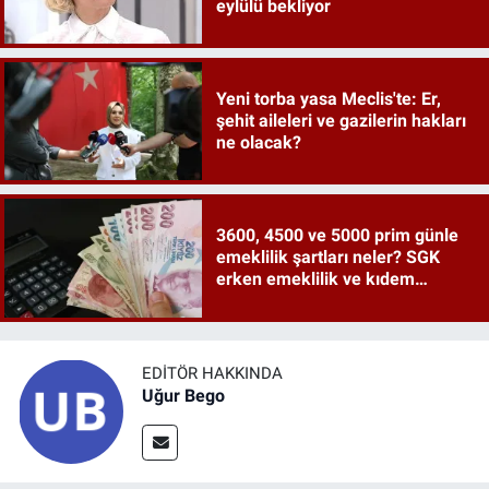
eylülü bekliyor
Yeni torba yasa Meclis'te: Er,
şehit aileleri ve gazilerin hakları
ne olacak?
3600, 4500 ve 5000 prim günle
emeklilik şartları neler? SGK
erken emeklilik ve kıdem
tazminatı ayrıntıları
EDITÖR HAKKINDA
Uğur Bego