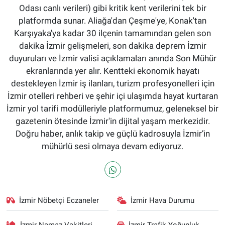
Odası canlı verileri) gibi kritik kent verilerini tek bir
platformda sunar. Aliağa'dan Çeşme'ye, Konak'tan
Karşıyaka'ya kadar 30 ilçenin tamamından gelen son
dakika İzmir gelişmeleri, son dakika deprem İzmir
duyuruları ve İzmir valisi açıklamaları anında Son Mühür
ekranlarında yer alır. Kentteki ekonomik hayatı
destekleyen İzmir iş ilanları, turizm profesyonelleri için
İzmir otelleri rehberi ve şehir içi ulaşımda hayat kurtaran
İzmir yol tarifi modülleriyle platformumuz, geleneksel bir
gazetenin ötesinde İzmir'in dijital yaşam merkezidir.
Doğru haber, anlık takip ve güçlü kadrosuyla İzmir’in
mühürlü sesi olmaya devam ediyoruz.
İzmir Nöbetçi Eczaneler
İzmir Hava Durumu
İzmir Namaz Vakitleri
İzmir Trafik Yoğunluk