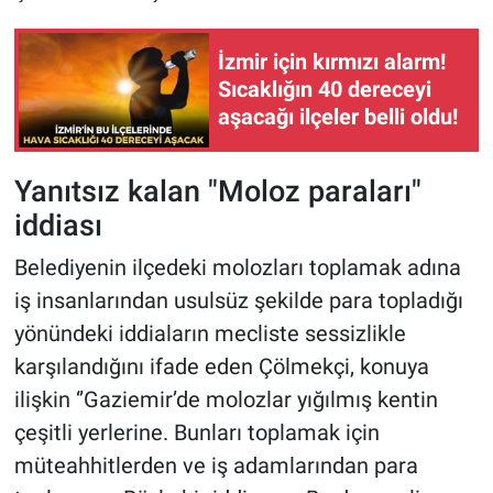
İzmir için kırmızı alarm!
Sıcaklığın 40 dereceyi
aşacağı ilçeler belli oldu!
Yanıtsız kalan "Moloz paraları"
iddiası
Belediyenin ilçedeki molozları toplamak adına
iş insanlarından usulsüz şekilde para topladığı
yönündeki iddiaların mecliste sessizlikle
karşılandığını ifade eden Çölmekçi, konuya
ilişkin ‘’Gaziemir’de molozlar yığılmış kentin
çeşitli yerlerine. Bunları toplamak için
müteahhitlerden ve iş adamlarından para