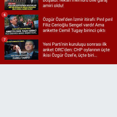
amiri oldu!
6
Özgür Özel'den İzmir itirafı: Pırıl pırıl
Filiz Cerioğlu Sengel vardı! Ama
ankette Cemil Tugay birinci çıktı
7
Yeni Parti'nin kuruluşu sonrası ilk
anket ORC'den: CHP oylarının üçte
ikisi Özgür Özel'e, üçte biri
Kılıçdaroğlu'na