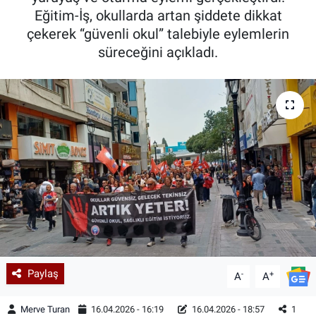
Eğitim-İş, okullarda artan şiddete dikkat
çekerek “güvenli okul” talebiyle eylemlerin
süreceğini açıkladı.
Paylaş
-
+
A
A
Merve Turan
16.04.2026 - 16:19
16.04.2026 - 18:57
1