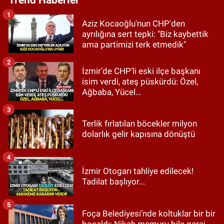
1
Aziz Kocaoğlu'nun CHP'den
ayrılığına sert tepki: "Biz kaybettik
ama partimizi terk etmedik"
2
İzmir’de CHP’li eski ilçe başkanı
isim verdi, ateş püskürdü: Özel,
Ağbaba, Yücel…
3
Terlik fırlatılan böcekler milyon
dolarlık gelir kapısına dönüştü
4
İzmir Otogarı tahliye edilecek!
Tadilat başlıyor...
5
Foça Belediyesi’nde koltuklar bir bir
boşaldı: Nikah memuru bile garaj