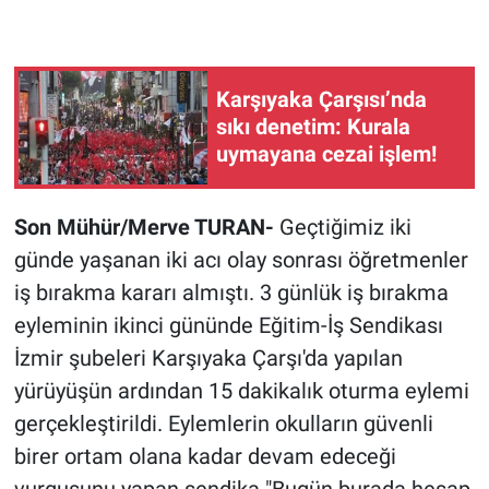
Karşıyaka Çarşısı’nda
sıkı denetim: Kurala
uymayana cezai işlem!
Son Mühür/Merve TURAN-
Geçtiğimiz iki
günde yaşanan iki acı olay sonrası öğretmenler
iş bırakma kararı almıştı. 3 günlük iş bırakma
eyleminin ikinci gününde Eğitim-İş Sendikası
İzmir şubeleri Karşıyaka Çarşı'da yapılan
yürüyüşün ardından 15 dakikalık oturma eylemi
gerçekleştirildi
.
Eylemlerin okulların güvenli
birer ortam olana kadar devam edeceği
vurgusunu yapan sendika "Bugün burada hesap