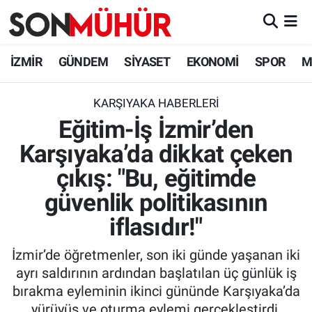
İzmir Nöbetçi Eczaneler
İZMİR
GÜNDEM
SİYASET
EKONOMİ
SPOR
M
İzmir Hava Durumu
KARŞIYAKA HABERLERI
Eğitim-İş İzmir’den
İzmir Namaz Vakitleri
Karşıyaka’da dikkat çeken
İzmir Trafik Yoğunluk Haritası
çıkış: "Bu, eğitimde
Süper Lig Puan Durumu ve Fikstür
güvenlik politikasının
iflasıdır!"
Tüm Manşetler
İzmir’de öğretmenler, son iki günde yaşanan iki
Son Dakika Haberleri
ayrı saldırının ardından başlatılan üç günlük iş
bırakma eyleminin ikinci gününde Karşıyaka’da
Haber Arşivi
yürüyüş ve oturma eylemi gerçekleştirdi.