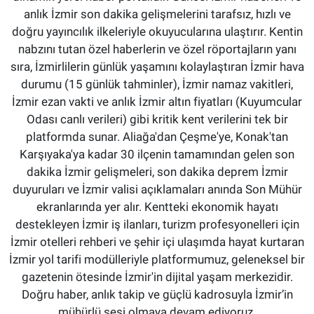
anlık İzmir son dakika gelişmelerini tarafsız, hızlı ve
doğru yayıncılık ilkeleriyle okuyucularına ulaştırır. Kentin
nabzını tutan özel haberlerin ve özel röportajların yanı
sıra, İzmirlilerin günlük yaşamını kolaylaştıran İzmir hava
durumu (15 günlük tahminler), İzmir namaz vakitleri,
İzmir ezan vakti ve anlık İzmir altın fiyatları (Kuyumcular
Odası canlı verileri) gibi kritik kent verilerini tek bir
platformda sunar. Aliağa'dan Çeşme'ye, Konak'tan
Karşıyaka'ya kadar 30 ilçenin tamamından gelen son
dakika İzmir gelişmeleri, son dakika deprem İzmir
duyuruları ve İzmir valisi açıklamaları anında Son Mühür
ekranlarında yer alır. Kentteki ekonomik hayatı
destekleyen İzmir iş ilanları, turizm profesyonelleri için
İzmir otelleri rehberi ve şehir içi ulaşımda hayat kurtaran
İzmir yol tarifi modülleriyle platformumuz, geleneksel bir
gazetenin ötesinde İzmir'in dijital yaşam merkezidir.
Doğru haber, anlık takip ve güçlü kadrosuyla İzmir’in
mühürlü sesi olmaya devam ediyoruz.