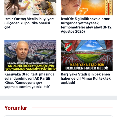
İzmir Yurttaş Meclisi büyüyor:
İzmir’de 5 günlük hava alarmı:
3 ilçeden 70 politika önerisi
Rüzgar da yetmeyecek,
çıktı
termometreler alev alev! (8-12
Ağustos 2026)
Karşıyaka Stadı tartışmasında
Karşıyaka Stadı için beklenen
sular durulmuyor! AK Partili
haber geldi! Mimar Kul tek tek
Köse: "Kamuoyuna şov
açıkladı!
yapması samimiyetsizliktir"
Yorumlar