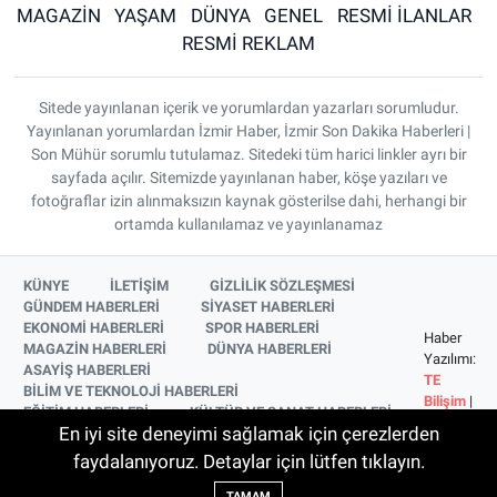
MAGAZİN
YAŞAM
DÜNYA
GENEL
RESMİ İLANLAR
RESMİ REKLAM
Sitede yayınlanan içerik ve yorumlardan yazarları sorumludur.
Yayınlanan yorumlardan İzmir Haber, İzmir Son Dakika Haberleri |
Son Mühür sorumlu tutulamaz. Sitedeki tüm harici linkler ayrı bir
sayfada açılır. Sitemizde yayınlanan haber, köşe yazıları ve
fotoğraflar izin alınmaksızın kaynak gösterilse dahi, herhangi bir
ortamda kullanılamaz ve yayınlanamaz
KÜNYE
İLETİŞİM
GİZLİLİK SÖZLEŞMESİ
GÜNDEM HABERLERİ
SİYASET HABERLERİ
EKONOMİ HABERLERİ
SPOR HABERLERİ
Haber
MAGAZİN HABERLERİ
DÜNYA HABERLERİ
Yazılımı:
ASAYİŞ HABERLERİ
TE
BİLİM VE TEKNOLOJİ HABERLERİ
Bilişim
|
EĞİTİM HABERLERİ
KÜLTÜR VE SANAT HABERLERİ
Copyright
En iyi site deneyimi sağlamak için çerezlerden
SAĞLIK HABERLERİ
YAŞAM HABERLERİ
© 2026
YEREL HABERLER
İZMİR HABERLERİ
faydalanıyoruz. Detaylar için lütfen tıklayın.
SİNEMA VE TELEVİZYON HABERLERİ
TAMAM