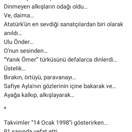
Dinmeyen alkışların odağı oldu…
Ve, daima…
Atatürk'ün en sevdiği sanatçılardan biri olarak
anıldı…
Ulu Önder…
O'nun sesinden…
“Yanık Ömer” türküsünü defalarca dinlerdi…
Üstelik…
Bırakın, örtüyü, paravanayı…
Safiye Ayla'nın gözlerinin içine bakarak ve…
Ayağa kalkıp, alkışlayarak…
*
Takvimler “14 Ocak 1998”i gösterirken...
91 şaşında vefat etti...