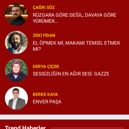
ÇAĞRI SÖZ
RÜZGARA GÖRE DEĞİL, DAVAYA GÖRE
YÜRÜMEK...
ZEKI FIDAN
EL ÖPMEK Mİ, MAKAMI TEMSİL ETMEK
Mİ?
DERYA ÇIÇEK
SESSİZLİĞİN EN AĞIR SESİ: GAZZE
BERKE KAYA
ENVER PAŞA
Trend Haberler