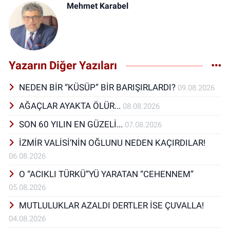
Mehmet Karabel
Yazarın Diğer Yazıları
NEDEN BİR “KÜSÜP” BİR BARIŞIRLARDI?
09.08.2026
AĞAÇLAR AYAKTA ÖLÜR...
08.08.2026
SON 60 YILIN EN GÜZELİ...
07.08.2026
İZMİR VALİSİ’NİN OĞLUNU NEDEN KAÇIRDILAR!
06.08.2026
O “ACIKLI TÜRKÜ”YÜ YARATAN “CEHENNEM”
05.08.2026
MUTLULUKLAR AZALDI DERTLER İSE ÇUVALLA!
04.08.2026