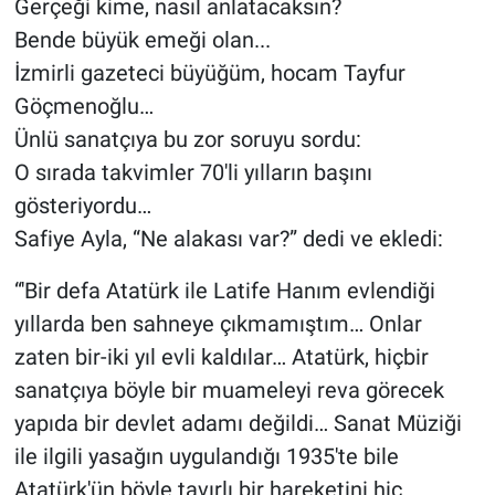
Gerçeği kime, nasıl anlatacaksın?
Bende büyük emeği olan...
İzmirli gazeteci büyüğüm, hocam Tayfur
Göçmenoğlu…
Ünlü sanatçıya bu zor soruyu sordu:
O sırada takvimler 70'li yılların başını
gösteriyordu…
Safiye Ayla, “Ne alakası var?” dedi ve ekledi:
“'Bir defa Atatürk ile Latife Hanım evlendiği
yıllarda ben sahneye çıkmamıştım… Onlar
zaten bir-iki yıl evli kaldılar… Atatürk, hiçbir
sanatçıya böyle bir muameleyi reva görecek
yapıda bir devlet adamı değildi… Sanat Müziği
ile ilgili yasağın uygulandığı 1935'te bile
Atatürk'ün böyle tavırlı bir hareketini hiç