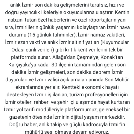
anlık İzmir son dakika gelişmelerini tarafsız, hızlı ve
doğru yayıncılık ilkeleriyle okuyucularına ulaştırır. Kentin
nabzını tutan özel haberlerin ve özel röportajların yanı
sıra, İzmirlilerin günlük yaşamını kolaylaştıran İzmir hava
durumu (15 günlük tahminler), İzmir namaz vakitleri,
İzmir ezan vakti ve anlık İzmir altın fiyatları (Kuyumcular
Odası canlı verileri) gibi kritik kent verilerini tek bir
platformda sunar. Aliağa'dan Çeşme'ye, Konak'tan
Karşıyaka'ya kadar 30 ilçenin tamamından gelen son
dakika İzmir gelişmeleri, son dakika deprem İzmir
duyuruları ve İzmir valisi açıklamaları anında Son Mühür
ekranlarında yer alır. Kentteki ekonomik hayatı
destekleyen İzmir iş ilanları, turizm profesyonelleri için
İzmir otelleri rehberi ve şehir içi ulaşımda hayat kurtaran
İzmir yol tarifi modülleriyle platformumuz, geleneksel bir
gazetenin ötesinde İzmir'in dijital yaşam merkezidir.
Doğru haber, anlık takip ve güçlü kadrosuyla İzmir’in
mühürlü sesi olmaya devam ediyoruz.