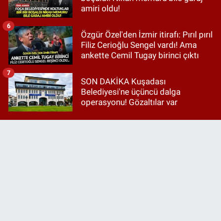
amiri oldu!
6
Özgür Özel'den İzmir itirafı: Pırıl pırıl
Filiz Cerioğlu Sengel vardı! Ama
ankette Cemil Tugay birinci çıktı
7
SON DAKİKA Kuşadası
Belediyesi'ne üçüncü dalga
operasyonu! Gözaltılar var