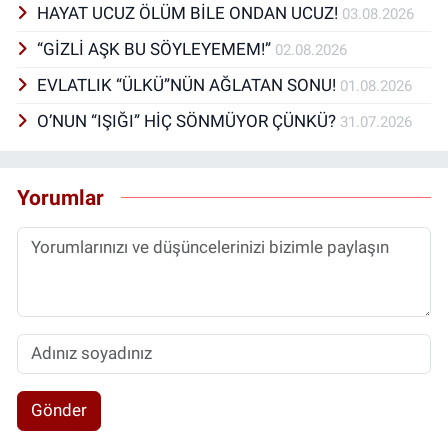
HAYAT UCUZ ÖLÜM BİLE ONDAN UCUZ!
03.08.2026
“GİZLİ AŞK BU SÖYLEYEMEM!”
02.08.2026
EVLATLIK “ÜLKÜ”NÜN AĞLATAN SONU!
01.08.2026
O’NUN “IŞIĞI” HİÇ SÖNMÜYOR ÇÜNKÜ?
31.07.2026
Yorumlar
Gönder