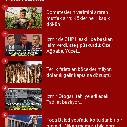
1
Domateslerin verimini artıran
mutfak sırrı: Köklerine 1 kaşık
dökün
2
İzmir’de CHP’li eski ilçe başkanı
isim verdi, ateş püskürdü: Özel,
Ağbaba, Yücel…
3
Terlik fırlatılan böcekler milyon
dolarlık gelir kapısına dönüştü
4
İzmir Otogarı tahliye edilecek!
Tadilat başlıyor...
5
Foça Belediyesi’nde koltuklar bir bir
boşaldı: Nikah memuru bile garaj