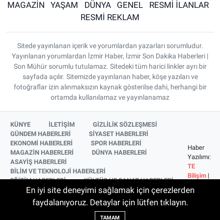
MAGAZİN
YAŞAM
DÜNYA
GENEL
RESMİ İLANLAR
RESMİ REKLAM
Sitede yayınlanan içerik ve yorumlardan yazarları sorumludur.
Yayınlanan yorumlardan İzmir Haber, İzmir Son Dakika Haberleri |
Son Mühür sorumlu tutulamaz. Sitedeki tüm harici linkler ayrı bir
sayfada açılır. Sitemizde yayınlanan haber, köşe yazıları ve
fotoğraflar izin alınmaksızın kaynak gösterilse dahi, herhangi bir
ortamda kullanılamaz ve yayınlanamaz
KÜNYE
İLETİŞİM
GİZLİLİK SÖZLEŞMESİ
GÜNDEM HABERLERİ
SİYASET HABERLERİ
EKONOMİ HABERLERİ
SPOR HABERLERİ
Haber
MAGAZİN HABERLERİ
DÜNYA HABERLERİ
Yazılımı:
ASAYİŞ HABERLERİ
TE
BİLİM VE TEKNOLOJİ HABERLERİ
Bilişim
|
EĞİTİM HABERLERİ
KÜLTÜR VE SANAT HABERLERİ
Copyright
En iyi site deneyimi sağlamak için çerezlerden
SAĞLIK HABERLERİ
YAŞAM HABERLERİ
© 2026
YEREL HABERLER
İZMİR HABERLERİ
faydalanıyoruz. Detaylar için lütfen tıklayın.
SİNEMA VE TELEVİZYON HABERLERİ
TAMAM