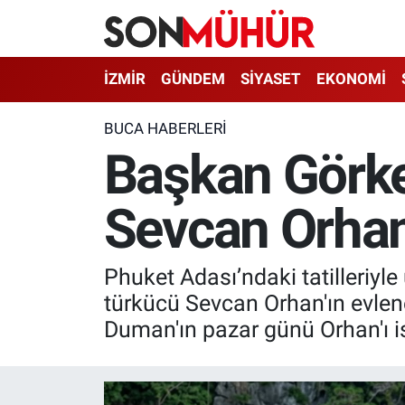
İzmir Nöbetçi Eczaneler
İZMİR
GÜNDEM
SİYASET
EKONOMİ
İzmir Hava Durumu
BUCA HABERLERI
Başkan Görk
İzmir Namaz Vakitleri
Sevcan Orhan'
İzmir Trafik Yoğunluk Haritası
Süper Lig Puan Durumu ve Fikstür
Phuket Adası’ndaki tatilleri
Tüm Manşetler
türkücü Sevcan Orhan'ın evlen
Duman'ın pazar günü Orhan'ı i
Son Dakika Haberleri
Haber Arşivi