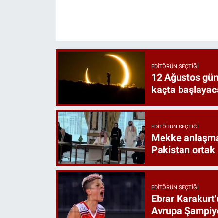
EDITÖRÜN SEÇTIĞI
12 Ağustos gün
kaçta başlayac
EDITÖRÜN SEÇTIĞI
Mekke anlaşmas
Pakistan ortak
EDITÖRÜN SEÇTIĞI
Ebrar Karakurt'
Avrupa Şampiyo