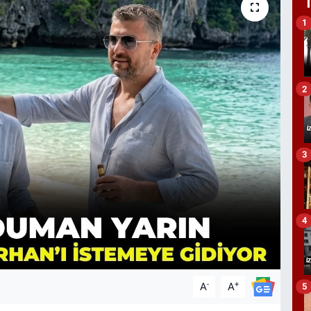
1
2
3
4
-
+
A
A
5