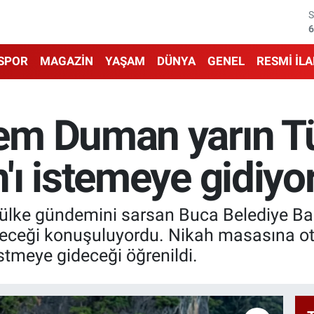
6
1
SPOR
MAGAZİN
YAŞAM
DÜNYA
GENEL
RESMİ İL
6
4
em Duman yarın T
5
ı istemeye gidiyor
6
yle ülke gündemini sarsan Buca Belediye
eceği konuşuluyordu. Nikah masasına otu
stmeye gideceği öğrenildi.