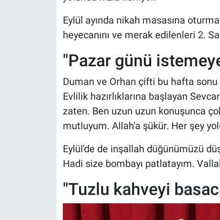
Eylül ayında nikah masasına oturmay
heyecanını ve merak edilenleri 2. Say
"Pazar günü istemeye
Duman ve Orhan çifti bu hafta sonu a
Evlilik hazırlıklarına başlayan Sevca
zaten. Ben uzun uzun konuşunca ço
mutluyum. Allah'a şükür. Her şey yo
Eylül'de de inşallah düğünümüzü düş
Hadi size bombayı patlatayım. Vallah
"Tuzlu kahveyi basa