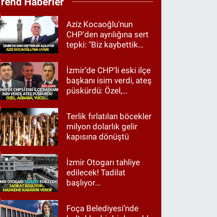
Trend Haberler
Aziz Kocaoğlu'nun
CHP'den ayrılığına sert
tepki: "Biz kaybettik
ama partimizi terk
etmedik"
İzmir’de CHP’li eski ilçe
başkanı isim verdi, ateş
püskürdü: Özel,
Ağbaba, Yücel…
Terlik fırlatılan böcekler
milyon dolarlık gelir
kapısına dönüştü
İzmir Otogarı tahliye
edilecek! Tadilat
başlıyor...
Foça Belediyesi’nde