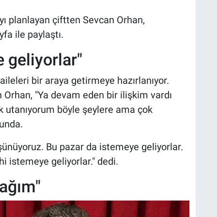
ı planlayan çiftten Sevcan Orhan,
fa ile paylaştı.
 geliyorlar"
ileleri bir araya getirmeye hazırlanıyor.
n Orhan, "Ya devam eden bir ilişkim vardı
k utanıyorum böyle şeylere ama çok
lunda.
ünüyoruz. Bu pazar da istemeye geliyorlar.
i istemeye geliyorlar." dedi.
cağım"