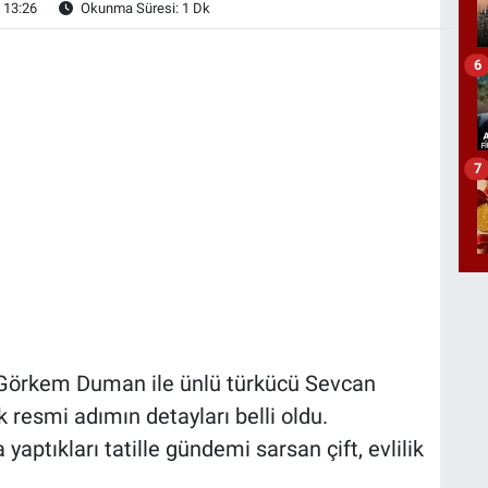
 13:26
Okunma Süresi: 1 Dk
6
7
Görkem Duman ile ünlü türkücü Sevcan
 resmi adımın detayları belli oldu.
aptıkları tatille gündemi sarsan çift, evlilik