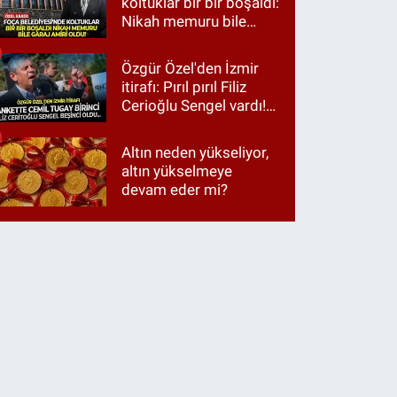
koltuklar bir bir boşaldı:
Nikah memuru bile
garaj amiri oldu!
Özgür Özel'den İzmir
itirafı: Pırıl pırıl Filiz
Cerioğlu Sengel vardı!
Ama ankette Cemil
Tugay birinci çıktı
Altın neden yükseliyor,
altın yükselmeye
devam eder mi?