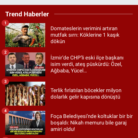
Trend Haberler
1
Domateslerin verimini artıran
mutfak sırrı: Köklerine 1 kaşık
dökün
2
İzmir’de CHP’li eski ilçe başkanı
isim verdi, ateş püskürdü: Özel,
Ağbaba, Yücel…
3
Terlik fırlatılan böcekler milyon
dolarlık gelir kapısına dönüştü
4
Foça Belediyesi’nde koltuklar bir bir
boşaldı: Nikah memuru bile garaj
amiri oldu!