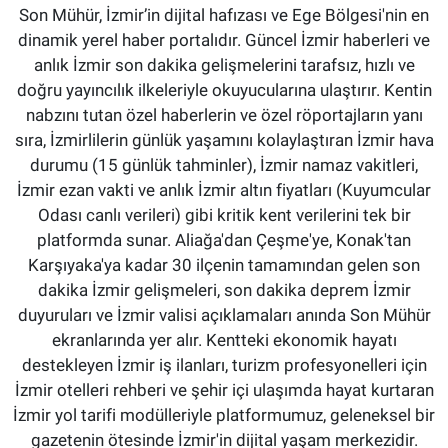
Son Mühür, İzmir’in dijital hafızası ve Ege Bölgesi'nin en
dinamik yerel haber portalıdır. Güncel İzmir haberleri ve
anlık İzmir son dakika gelişmelerini tarafsız, hızlı ve
doğru yayıncılık ilkeleriyle okuyucularına ulaştırır. Kentin
nabzını tutan özel haberlerin ve özel röportajların yanı
sıra, İzmirlilerin günlük yaşamını kolaylaştıran İzmir hava
durumu (15 günlük tahminler), İzmir namaz vakitleri,
İzmir ezan vakti ve anlık İzmir altın fiyatları (Kuyumcular
Odası canlı verileri) gibi kritik kent verilerini tek bir
platformda sunar. Aliağa'dan Çeşme'ye, Konak'tan
Karşıyaka'ya kadar 30 ilçenin tamamından gelen son
dakika İzmir gelişmeleri, son dakika deprem İzmir
duyuruları ve İzmir valisi açıklamaları anında Son Mühür
ekranlarında yer alır. Kentteki ekonomik hayatı
destekleyen İzmir iş ilanları, turizm profesyonelleri için
İzmir otelleri rehberi ve şehir içi ulaşımda hayat kurtaran
İzmir yol tarifi modülleriyle platformumuz, geleneksel bir
gazetenin ötesinde İzmir'in dijital yaşam merkezidir.