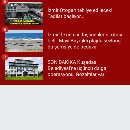
5
İzmir Otogarı tahliye edilecek!
Tadilat başlıyor...
6
İzmir’de cebini düşünenlerin rotası
belli: Mavi Bayraklı plajda şezlong
da şemsiye de bedava
7
SON DAKİKA Kuşadası
Belediyesi'ne üçüncü dalga
operasyonu! Gözaltılar var