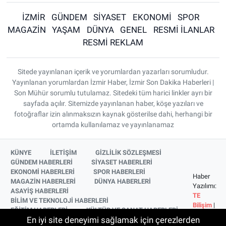
İZMİR
GÜNDEM
SİYASET
EKONOMİ
SPOR
MAGAZİN
YAŞAM
DÜNYA
GENEL
RESMİ İLANLAR
RESMİ REKLAM
Sitede yayınlanan içerik ve yorumlardan yazarları sorumludur.
Yayınlanan yorumlardan İzmir Haber, İzmir Son Dakika Haberleri |
Son Mühür sorumlu tutulamaz. Sitedeki tüm harici linkler ayrı bir
sayfada açılır. Sitemizde yayınlanan haber, köşe yazıları ve
fotoğraflar izin alınmaksızın kaynak gösterilse dahi, herhangi bir
ortamda kullanılamaz ve yayınlanamaz
KÜNYE
İLETİŞİM
GİZLİLİK SÖZLEŞMESİ
GÜNDEM HABERLERİ
SİYASET HABERLERİ
EKONOMİ HABERLERİ
SPOR HABERLERİ
Haber
MAGAZİN HABERLERİ
DÜNYA HABERLERİ
Yazılımı:
ASAYİŞ HABERLERİ
TE
BİLİM VE TEKNOLOJİ HABERLERİ
Bilişim
|
EĞİTİM HABERLERİ
KÜLTÜR VE SANAT HABERLERİ
Copyright
En iyi site deneyimi sağlamak için çerezlerden
SAĞLIK HABERLERİ
YAŞAM HABERLERİ
© 2026