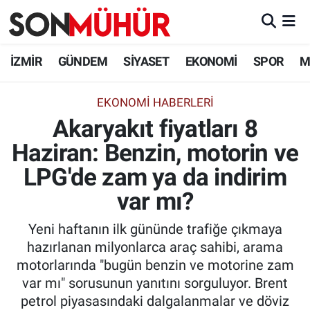
İzmir Nöbetçi Eczaneler
İZMİR
GÜNDEM
SİYASET
EKONOMİ
SPOR
M
İzmir Hava Durumu
EKONOMI HABERLERI
Akaryakıt fiyatları 8
İzmir Namaz Vakitleri
Haziran: Benzin, motorin ve
İzmir Trafik Yoğunluk Haritası
LPG'de zam ya da indirim
Süper Lig Puan Durumu ve Fikstür
var mı?
Yeni haftanın ilk gününde trafiğe çıkmaya
Tüm Manşetler
hazırlanan milyonlarca araç sahibi, arama
motorlarında "bugün benzin ve motorine zam
Son Dakika Haberleri
var mı" sorusunun yanıtını sorguluyor. Brent
petrol piyasasındaki dalgalanmalar ve döviz
Haber Arşivi