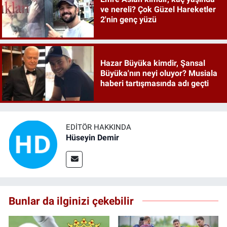
ve nereli? Çok Güzel Hareketler
2'nin genç yüzü
Hazar Büyüka kimdir, Şansal
Büyüka'nın neyi oluyor? Musiala
haberi tartışmasında adı geçti
EDITÖR HAKKINDA
Hüseyin Demir
Bunlar da ilginizi çekebilir