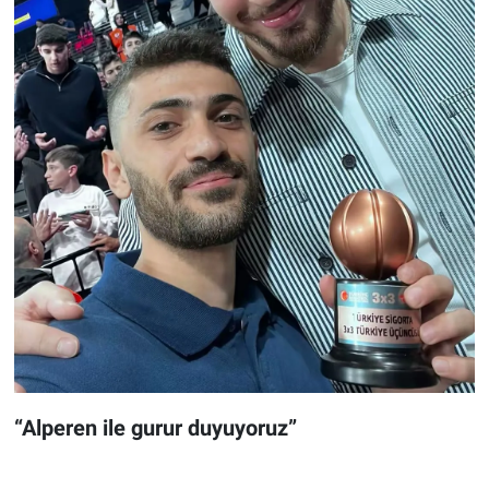
“Alperen ile gurur duyuyoruz”