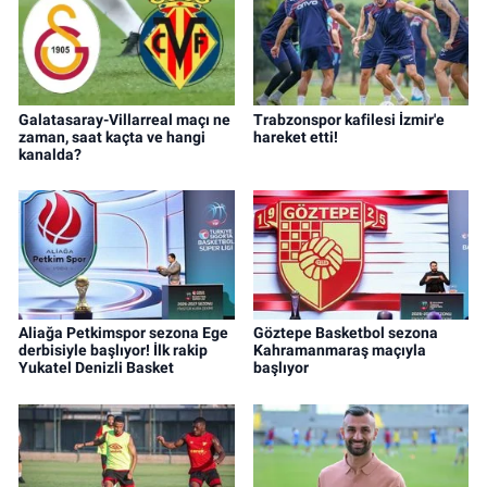
Galatasaray-Villarreal maçı ne
Trabzonspor kafilesi İzmir'e
zaman, saat kaçta ve hangi
hareket etti!
kanalda?
Aliağa Petkimspor sezona Ege
Göztepe Basketbol sezona
derbisiyle başlıyor! İlk rakip
Kahramanmaraş maçıyla
Yukatel Denizli Basket
başlıyor