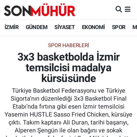
İzmir Nöbetçi Eczaneler
İZMİR
GÜNDEM
SİYASET
EKONOMİ
SPOR
M
İzmir Hava Durumu
SPOR HABERLERI
3x3 basketbolda İzmir
İzmir Namaz Vakitleri
temsilcisi madalya
İzmir Trafik Yoğunluk Haritası
kürsüsünde
Süper Lig Puan Durumu ve Fikstür
Türkiye Basketbol Federasyonu ve Türkiye
Sigorta’nın düzenlediği 3x3 Basketbol Final
Tüm Manşetler
Etabı’nda fırtına gibi esen İzmir temsilcisi
Yasemin HUSTLE Sasso Fried Chicken, kürsüye
Son Dakika Haberleri
çıktı. Takım kaptanı Ali Duran, tarihi başarıyı,
Alperen Şengün ile olan bağını ve sokak
Haber Arşivi