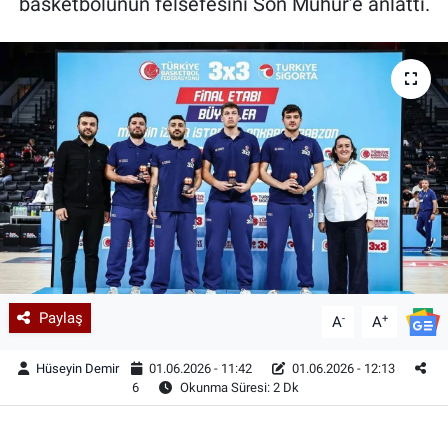
basketbolunun felsefesini Son Mühür’e anlattı.
Paylaş
-
+
A
A
Hüseyin Demir
01.06.2026 - 11:42
01.06.2026 - 12:13
6
Okunma Süresi: 2 Dk