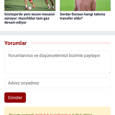
Göztepe'de yeni sezon mesaisi
Serdar Dursun hangi takıma
sürüyor: Hazırlıklar tam gaz
transfer oldu?
devam ediyor
Yorumlar
Gönder
Yorum yazarak
topluluk kurallarımızı
kabul etmiş