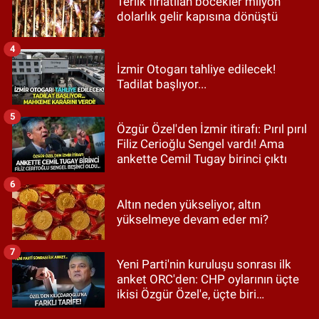
Terlik fırlatılan böcekler milyon
dolarlık gelir kapısına dönüştü
4
İzmir Otogarı tahliye edilecek!
Tadilat başlıyor...
5
Özgür Özel'den İzmir itirafı: Pırıl pırıl
Filiz Cerioğlu Sengel vardı! Ama
ankette Cemil Tugay birinci çıktı
6
Altın neden yükseliyor, altın
yükselmeye devam eder mi?
7
Yeni Parti'nin kuruluşu sonrası ilk
anket ORC'den: CHP oylarının üçte
ikisi Özgür Özel'e, üçte biri
Kılıçdaroğlu'na