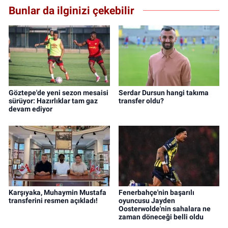
Bunlar da ilginizi çekebilir
Göztepe'de yeni sezon mesaisi
Serdar Dursun hangi takıma
sürüyor: Hazırlıklar tam gaz
transfer oldu?
devam ediyor
Karşıyaka, Muhaymin Mustafa
Fenerbahçe'nin başarılı
transferini resmen açıkladı!
oyuncusu Jayden
Oosterwolde'nin sahalara ne
zaman döneceği belli oldu