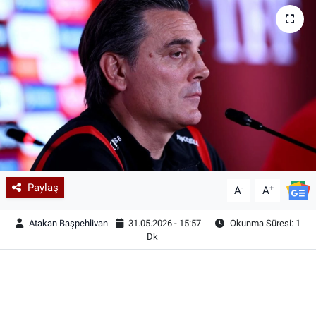
Paylaş
-
+
A
A
Atakan Başpehlivan
31.05.2026 - 15:57
Okunma Süresi: 1
Dk