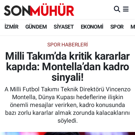
İzmir Nöbetçi Eczaneler
İZMİR
GÜNDEM
SİYASET
EKONOMİ
SPOR
M
İzmir Hava Durumu
SPOR HABERLERI
Milli Takım’da kritik kararlar
İzmir Namaz Vakitleri
kapıda: Montella’dan kadro
İzmir Trafik Yoğunluk Haritası
sinyali!
Süper Lig Puan Durumu ve Fikstür
A Milli Futbol Takımı Teknik Direktörü Vincenzo
Montella, Dünya Kupası hedeflerine ilişkin
Tüm Manşetler
önemli mesajlar verirken, kadro konusunda
bazı zorlu kararlar almak zorunda kalacaklarını
Son Dakika Haberleri
söyledi.
Haber Arşivi