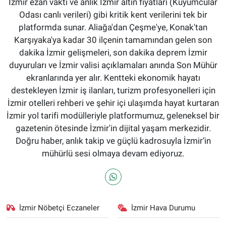
İzmir ezan vakti ve anlık İzmir altın fiyatları (Kuyumcular
Odası canlı verileri) gibi kritik kent verilerini tek bir
platformda sunar. Aliağa'dan Çeşme'ye, Konak'tan
Karşıyaka'ya kadar 30 ilçenin tamamından gelen son
dakika İzmir gelişmeleri, son dakika deprem İzmir
duyuruları ve İzmir valisi açıklamaları anında Son Mühür
ekranlarında yer alır. Kentteki ekonomik hayatı
destekleyen İzmir iş ilanları, turizm profesyonelleri için
İzmir otelleri rehberi ve şehir içi ulaşımda hayat kurtaran
İzmir yol tarifi modülleriyle platformumuz, geleneksel bir
gazetenin ötesinde İzmir'in dijital yaşam merkezidir.
Doğru haber, anlık takip ve güçlü kadrosuyla İzmir’in
mühürlü sesi olmaya devam ediyoruz.
İzmir Nöbetçi Eczaneler
İzmir Hava Durumu