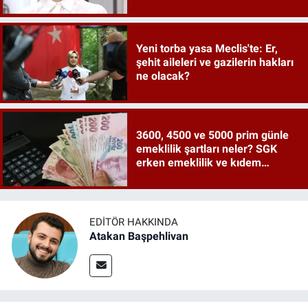
Yeni torba yasa Meclis'te: Er,
şehit aileleri ve gazilerin hakları
ne olacak?
3600, 4500 ve 5000 prim günle
emeklilik şartları neler? SGK
erken emeklilik ve kıdem
tazminatı ayrıntıları
EDITÖR HAKKINDA
Atakan Başpehlivan