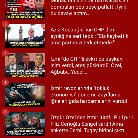
Mutlak butlanın mimarı Karaaslan
bombaları peş peşe patlattı: İyi ki
bu davayı açtım…
3
Aziz Kocaoğlu'nun CHP'den
ayrılığına sert tepki: "Biz kaybettik
ama partimizi terk etmedik"
4
İzmir’de CHP’li eski ilçe başkanı
isim verdi, ateş püskürdü: Özel,
Ağbaba, Yücel…
5
İzmir reyonlarında "tokluk
ekonomisi" dönemi: Zayıflama
iğneleri gıda harcamalarını vurdu!
6
Özgür Özel'den İzmir itirafı: Pırıl pırıl
Filiz Cerioğlu Sengel vardı! Ama
ankette Cemil Tugay birinci çıktı