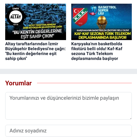
Altay taraftarlarından İzmir
Karşıyaka'nın basketbolda
Büyükşehir Belediyesi'ne çağrı:
fikstürü belli oldu! Kaf-Kaf
"Bu kentin değerlerine eşit
sezona Türk Telekom
sahip çıkın"
deplasmanında başlıyor
Yorumlar