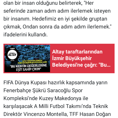
olan bir insan olduğunu belirterek, "Her
seferinde zaman adım adım ilerlemek isteyen
bir insanım. Hedefimiz en iyi şekilde gruptan
çıkmak, Ondan sonra da adım adım ilerlemek."
ifadelerini kullandı.
Altay taraftarlarından
İzmir Büyükşehir
Belediyesi'ne çağrı: "Bu
kentin değerlerine eşit
sahip çıkın"
FIFA Dünya Kupası hazırlık kapsamında yarın
Fenerbahçe Şükrü Saracoğlu Spor
Kompleksi'nde Kuzey Makedonya ile
karşılaşacak A Milli Futbol Takımı’nda Teknik
Direktör Vincenzo Montella, TFF Hasan Doğan