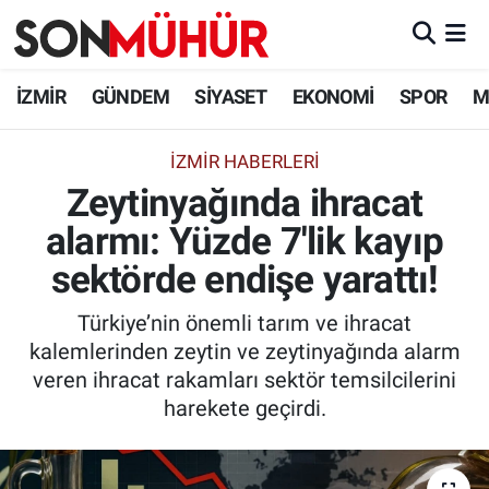
İzmir Nöbetçi Eczaneler
İZMİR
GÜNDEM
SİYASET
EKONOMİ
SPOR
M
İzmir Hava Durumu
İZMIR HABERLERI
Zeytinyağında ihracat
İzmir Namaz Vakitleri
alarmı: Yüzde 7'lik kayıp
İzmir Trafik Yoğunluk Haritası
sektörde endişe yarattı!
Süper Lig Puan Durumu ve Fikstür
Türkiye’nin önemli tarım ve ihracat
kalemlerinden zeytin ve zeytinyağında alarm
Tüm Manşetler
veren ihracat rakamları sektör temsilcilerini
harekete geçirdi.
Son Dakika Haberleri
Haber Arşivi