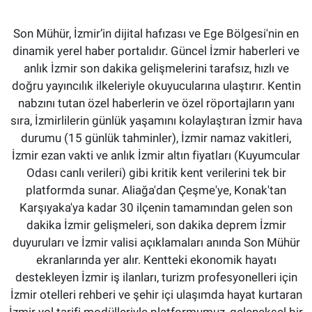
Son Mühür, İzmir’in dijital hafızası ve Ege Bölgesi'nin en
dinamik yerel haber portalıdır. Güncel İzmir haberleri ve
anlık İzmir son dakika gelişmelerini tarafsız, hızlı ve
doğru yayıncılık ilkeleriyle okuyucularına ulaştırır. Kentin
nabzını tutan özel haberlerin ve özel röportajların yanı
sıra, İzmirlilerin günlük yaşamını kolaylaştıran İzmir hava
durumu (15 günlük tahminler), İzmir namaz vakitleri,
İzmir ezan vakti ve anlık İzmir altın fiyatları (Kuyumcular
Odası canlı verileri) gibi kritik kent verilerini tek bir
platformda sunar. Aliağa'dan Çeşme'ye, Konak'tan
Karşıyaka'ya kadar 30 ilçenin tamamından gelen son
dakika İzmir gelişmeleri, son dakika deprem İzmir
duyuruları ve İzmir valisi açıklamaları anında Son Mühür
ekranlarında yer alır. Kentteki ekonomik hayatı
destekleyen İzmir iş ilanları, turizm profesyonelleri için
İzmir otelleri rehberi ve şehir içi ulaşımda hayat kurtaran
İzmir yol tarifi modülleriyle platformumuz, geleneksel bir