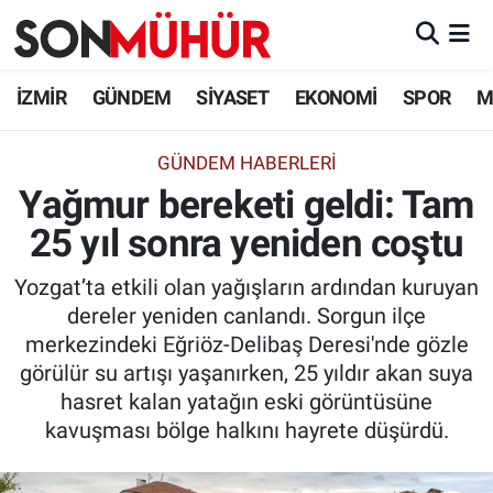
İzmir Nöbetçi Eczaneler
İZMİR
GÜNDEM
SİYASET
EKONOMİ
SPOR
M
İzmir Hava Durumu
GÜNDEM HABERLERI
Yağmur bereketi geldi: Tam
İzmir Namaz Vakitleri
25 yıl sonra yeniden coştu
İzmir Trafik Yoğunluk Haritası
Yozgat’ta etkili olan yağışların ardından kuruyan
Süper Lig Puan Durumu ve Fikstür
dereler yeniden canlandı. Sorgun ilçe
merkezindeki Eğriöz-Delibaş Deresi'nde gözle
Tüm Manşetler
görülür su artışı yaşanırken, 25 yıldır akan suya
hasret kalan yatağın eski görüntüsüne
Son Dakika Haberleri
kavuşması bölge halkını hayrete düşürdü.
Haber Arşivi