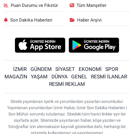
Puan Durumu ve Fikstür
Tüm Manşetler
Son Dakika Haberleri
Haber Arşivi
İZMİR
GÜNDEM
SİYASET
EKONOMİ
SPOR
MAGAZİN
YAŞAM
DÜNYA
GENEL
RESMİ İLANLAR
RESMİ REKLAM
Sitede yayınlanan içerik ve yorumlardan yazarları sorumludur.
Yayınlanan yorumlardan İzmir Haber, İzmir Son Dakika Haberleri |
Son Mühür sorumlu tutulamaz. Sitedeki tüm harici linkler ayrı bir
sayfada açılır. Sitemizde yayınlanan haber, köşe yazıları ve
fotoğraflar izin alınmaksızın kaynak gösterilse dahi, herhangi bir
ortamda kullanılamaz ve yayınlanamaz