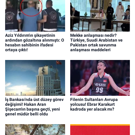
Aziz Yıldırım'ın şikayetinin
Mekke anlaşması nedir?
ardından gözaltına alınmıştı: O
Türkiye, Suudi Arabistan ve
hesabın sahibinin ifadesi
Pakistan ortak savunma
ortaya çıktı!
anlaşması maddeleri
İş Bankası'nda üst düzey görev
Filenin Sultanları Avrupa
değişimi! Hakan Aran
yolcusu! Ebrar Karakurt
Şişecam'ın başına geçti, yeni
kadroda yer alacak mı?
genel müdür belli oldu