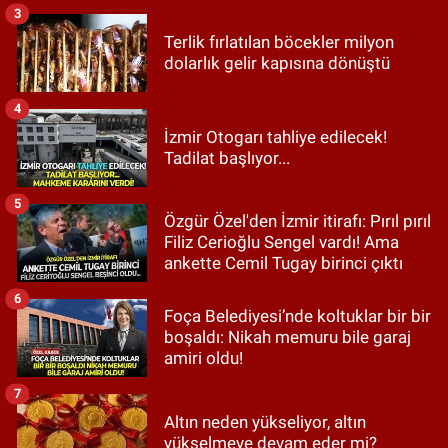
3
Terlik fırlatılan böcekler milyon
dolarlık gelir kapısına dönüştü
4
İzmir Otogarı tahliye edilecek!
Tadilat başlıyor...
5
Özgür Özel'den İzmir itirafı: Pırıl pırıl
Filiz Cerioğlu Sengel vardı! Ama
ankette Cemil Tugay birinci çıktı
6
Foça Belediyesi’nde koltuklar bir bir
boşaldı: Nikah memuru bile garaj
amiri oldu!
7
Altın neden yükseliyor, altın
yükselmeye devam eder mi?