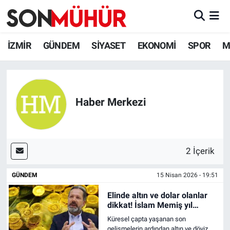
İzmir Nöbetçi Eczaneler
İZMİR
GÜNDEM
SİYASET
EKONOMİ
SPOR
M
İzmir Hava Durumu
İzmir Namaz Vakitleri
Haber Merkezi
İzmir Trafik Yoğunluk Haritası
Süper Lig Puan Durumu ve Fikstür
2 İçerik
Tüm Manşetler
GÜNDEM
15 Nisan 2026 - 19:51
Elinde altın ve dolar olanlar
Son Dakika Haberleri
dikkat! İslam Memiş yıl
sonunda kazandıracak
Küresel çapta yaşanan son
Haber Arşivi
yatırımı açıkladı
gelişmelerin ardından altın ve döviz