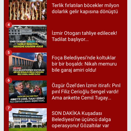
Terlik fırlatılan böcekler milyon
dolarlık gelir kapısına dönüştü
4
İzmir Otogarı tahliye edilecek!
Tadilat başlıyor...
5
Foça Belediyesi’nde koltuklar
bir bir boşaldı: Nikah memuru
bile garaj amiri oldu!
6
Özgür Özel'den İzmir itirafı: Pırıl
pırıl Filiz Cerioğlu Sengel vardı!
Ama ankette Cemil Tugay
birinci çıktı
7
SON DAKİKA Kuşadası
Belediyesi'ne üçüncü dalga
operasyonu! Gözaltılar var