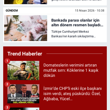
kurlarında peş peşe rekorlar kırılırken,
yatırımcılar piyasaların yönünü merak
GÜNDEM
15 Nisan 2026 - 10:38
ediyor. Finans Analisti İslam Memiş,
altın, dolar, euro ve borsa için yıl sonu
Bankada parası olanlar için
beklentilerini paylaşarak uzun vadeli
altın dönem resmen başladı!
yatırımcılara kritik tavsiyelerde
O tutarın getirisi asgari
Türkiye Cumhuriyet Merkez
bulundu. İşte konuya dair tüm merak
ücrete fark attı
Bankası'nın kararlı sıkılaştırma
edilenler...
adımları, banka faiz oranlarını yukarı
çekerek tasarruf sahipleri için yeni bir
kazanç kapısı araladı. Kısa vadeli
Trend Haberler
yatırımlarda sağlanan yüksek getiriler
asgari ücreti geride bırakırken,
1
vatandaşların mevduat hesaplarına
Domateslerin verimini artıran
yönelimi hızlandı. İşte 1 milyon TL'nin
mutfak sırrı: Köklerine 1 kaşık
aylık getirisi...
dökün
2
İzmir’de CHP’li eski ilçe başkanı
isim verdi, ateş püskürdü: Özel,
Ağbaba, Yücel…
3