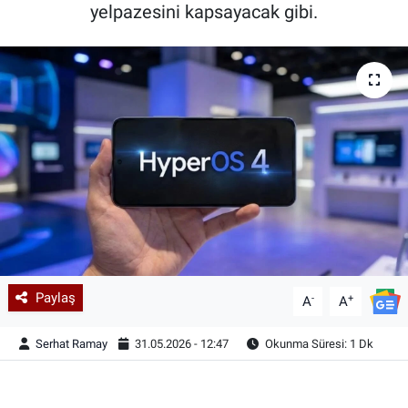
yelpazesini kapsayacak gibi.
Paylaş
-
+
A
A
Serhat Ramay
31.05.2026 - 12:47
Okunma Süresi: 1 Dk