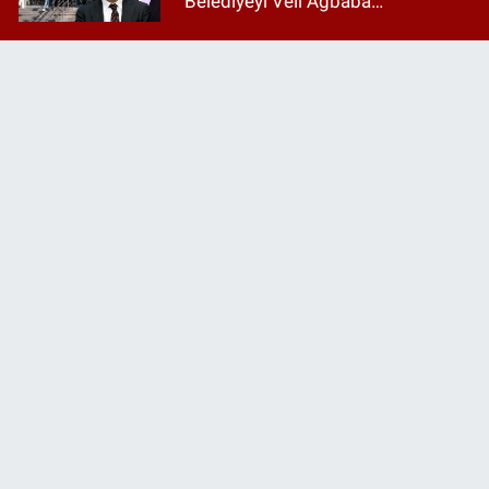
"Belediyeyi Veli Ağbaba
yönetiyordu..."