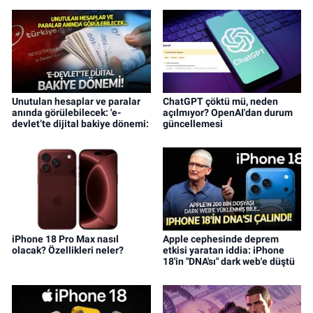
Unutulan hesaplar ve paralar
ChatGPT çöktü mü, neden
anında görülebilecek: 'e-
açılmıyor? OpenAI'dan durum
devlet’te dijital bakiye dönemi:
güncellemesi
iPhone 18 Pro Max nasıl
Apple cephesinde deprem
olacak? Özellikleri neler?
etkisi yaratan iddia: iPhone
18'in "DNA'sı" dark web'e düştü