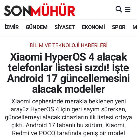
İzmir Nöbetçi Eczaneler
İZMİR
GÜNDEM
SİYASET
EKONOMİ
SPOR
M
İzmir Hava Durumu
BILIM VE TEKNOLOJI HABERLERI
Xiaomi HyperOS 4 alacak
İzmir Namaz Vakitleri
telefonlar listesi sızdı! İşte
İzmir Trafik Yoğunluk Haritası
Android 17 güncellemesini
Süper Lig Puan Durumu ve Fikstür
alacak modeller
Xiaomi cephesinde merakla beklenen yeni
Tüm Manşetler
arayüz HyperOS 4 için geri sayım sürerken,
güncellemeyi alacak cihazların ilk listesi ortaya
Son Dakika Haberleri
çıktı. Android 17 tabanlı bu sürüm, Xiaomi,
Redmi ve POCO tarafında geniş bir model
Haber Arşivi