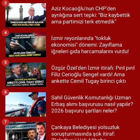
3
Aziz Kocaoğlu'nun CHP'den
ayrılığına sert tepki: "Biz kaybettik
ama partimizi terk etmedik"
4
İzmir reyonlarında "tokluk
ekonomisi" dönemi: Zayıflama
iğneleri gıda harcamalarını vurdu!
5
Özgür Özel'den İzmir itirafı: Pırıl pırıl
Filiz Cerioğlu Sengel vardı! Ama
ankette Cemil Tugay birinci çıktı
6
Sahil Güvenlik Komutanlığı Uzman
Erbaş alımı başvurusu nasıl yapılır?
2026 başvuru şartları neler?
7
Çankaya Belediyesi yolsuzluk
soruşturmasında şok itiraf: