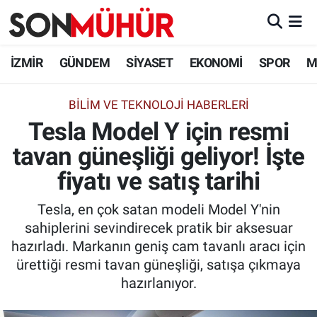
İzmir Nöbetçi Eczaneler
İZMİR
GÜNDEM
SİYASET
EKONOMİ
SPOR
M
İzmir Hava Durumu
BILIM VE TEKNOLOJI HABERLERI
Tesla Model Y için resmi
İzmir Namaz Vakitleri
tavan güneşliği geliyor! İşte
İzmir Trafik Yoğunluk Haritası
fiyatı ve satış tarihi
Süper Lig Puan Durumu ve Fikstür
Tesla, en çok satan modeli Model Y'nin
sahiplerini sevindirecek pratik bir aksesuar
Tüm Manşetler
hazırladı. Markanın geniş cam tavanlı aracı için
ürettiği resmi tavan güneşliği, satışa çıkmaya
Son Dakika Haberleri
hazırlanıyor.
Haber Arşivi