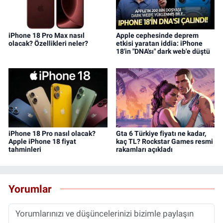
iPhone 18 Pro Max nasıl
Apple cephesinde deprem
olacak? Özellikleri neler?
etkisi yaratan iddia: iPhone
18'in "DNA'sı" dark web'e düştü
iPhone 18 Pro nasıl olacak?
Gta 6 Türkiye fiyatı ne kadar,
Apple iPhone 18 fiyat
kaç TL? Rockstar Games resmi
tahminleri
rakamları açıkladı
Yorumlar