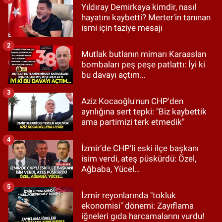
Yıldıray Demirkaya kimdir, nasıl
hayatını kaybetti? Merter'in tanınan
ismi için taziye mesajı
2
Mutlak butlanın mimarı Karaaslan
bombaları peş peşe patlattı: İyi ki
bu davayı açtım…
3
Aziz Kocaoğlu'nun CHP'den
ayrılığına sert tepki: "Biz kaybettik
ama partimizi terk etmedik"
4
İzmir’de CHP’li eski ilçe başkanı
isim verdi, ateş püskürdü: Özel,
Ağbaba, Yücel…
5
İzmir reyonlarında "tokluk
ekonomisi" dönemi: Zayıflama
iğneleri gıda harcamalarını vurdu!