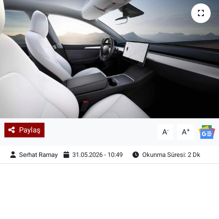
Paylaş
-
+
A
A
Serhat Ramay
31.05.2026 - 10:49
Okunma Süresi: 2 Dk