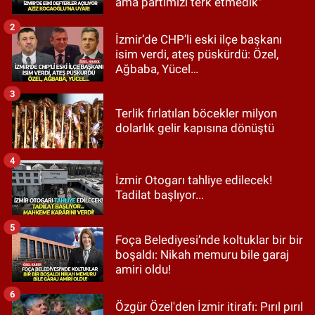
ama partimizi terk etmedik"
2
İzmir’de CHP’li eski ilçe başkanı
isim verdi, ateş püskürdü: Özel,
Ağbaba, Yücel…
3
Terlik fırlatılan böcekler milyon
dolarlık gelir kapısına dönüştü
4
İzmir Otogarı tahliye edilecek!
Tadilat başlıyor...
5
Foça Belediyesi’nde koltuklar bir bir
boşaldı: Nikah memuru bile garaj
amiri oldu!
6
Özgür Özel'den İzmir itirafı: Pırıl pırıl