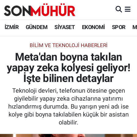
İzmir Nöbetçi Eczaneler
İZMİR
GÜNDEM
SİYASET
EKONOMİ
SPOR
M
İzmir Hava Durumu
BILIM VE TEKNOLOJI HABERLERI
Meta'dan boyna takılan
İzmir Namaz Vakitleri
yapay zeka kolyesi geliyor!
İzmir Trafik Yoğunluk Haritası
İşte bilinen detaylar
Süper Lig Puan Durumu ve Fikstür
Teknoloji devleri, telefonun ötesine geçen
giyilebilir yapay zeka cihazlarına yatırımı
Tüm Manşetler
hızlandırmış durumda. Bu yarışın yeni adı ise
kolye gibi boyna takılabilen küçük bir asistan
Son Dakika Haberleri
olabilir.
Haber Arşivi