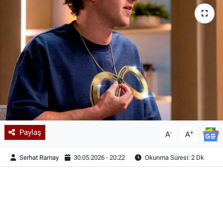
Paylaş
-
+
A
A
Serhat Ramay
30.05.2026 - 20:22
Okunma Süresi: 2 Dk