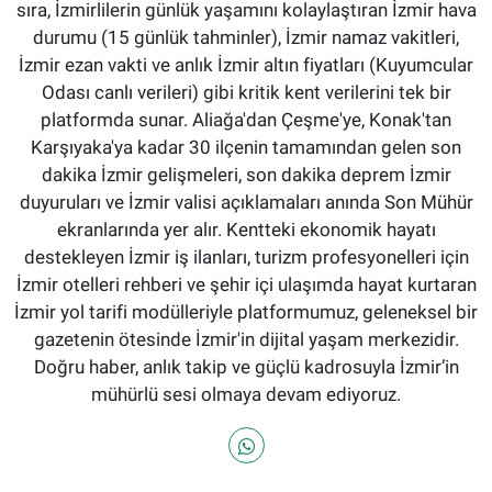
sıra, İzmirlilerin günlük yaşamını kolaylaştıran İzmir hava
durumu (15 günlük tahminler), İzmir namaz vakitleri,
İzmir ezan vakti ve anlık İzmir altın fiyatları (Kuyumcular
Odası canlı verileri) gibi kritik kent verilerini tek bir
platformda sunar. Aliağa'dan Çeşme'ye, Konak'tan
Karşıyaka'ya kadar 30 ilçenin tamamından gelen son
dakika İzmir gelişmeleri, son dakika deprem İzmir
duyuruları ve İzmir valisi açıklamaları anında Son Mühür
ekranlarında yer alır. Kentteki ekonomik hayatı
destekleyen İzmir iş ilanları, turizm profesyonelleri için
İzmir otelleri rehberi ve şehir içi ulaşımda hayat kurtaran
İzmir yol tarifi modülleriyle platformumuz, geleneksel bir
gazetenin ötesinde İzmir'in dijital yaşam merkezidir.
Doğru haber, anlık takip ve güçlü kadrosuyla İzmir’in
mühürlü sesi olmaya devam ediyoruz.