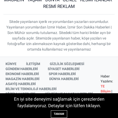
RESMİ REKLAM
Sitede yayınlanan içerik ve yorumlardan yazarları sorumludur.
Yayınlanan yorumlardan İzmir Haber, İzmir Son Dakika Haberleri |
Son Mühür sorumlu tutulamaz. Sitedeki tüm harici linkler ayrı bir
sayfada açılır. Sitemizde yayınlanan haber, köşe yazıları ve
fotoğraflar izin alınmaksızın kaynak gösterilse dahi, herhangi bir
ortamda kullanılamaz ve yayınlanamaz
KÜNYE
İLETİŞİM
GİZLİLİK SÖZLEŞMESİ
GÜNDEM HABERLERİ
SİYASET HABERLERİ
EKONOMİ HABERLERİ
SPOR HABERLERİ
Haber
MAGAZİN HABERLERİ
DÜNYA HABERLERİ
Yazılımı:
ASAYİŞ HABERLERİ
TE
BİLİM VE TEKNOLOJİ HABERLERİ
Bilişim
|
EĞİTİM HABERLERİ
KÜLTÜR VE SANAT HABERLERİ
Copyright
En iyi site deneyimi sağlamak için çerezlerden
SAĞLIK HABERLERİ
YAŞAM HABERLERİ
© 2026
YEREL HABERLER
İZMİR HABERLERİ
faydalanıyoruz. Detaylar için lütfen tıklayın.
SİNEMA VE TELEVİZYON HABERLERİ
TAMAM