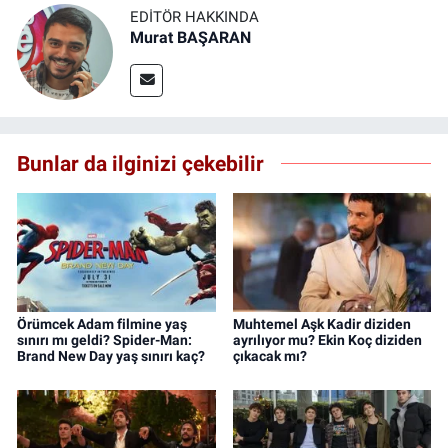
EDITÖR HAKKINDA
Murat BAŞARAN
Bunlar da ilginizi çekebilir
Örümcek Adam filmine yaş
Muhtemel Aşk Kadir diziden
sınırı mı geldi? Spider-Man:
ayrılıyor mu? Ekin Koç diziden
Brand New Day yaş sınırı kaç?
çıkacak mı?