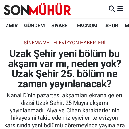
İzmir Nöbetçi Eczaneler
İZMİR
GÜNDEM
SİYASET
EKONOMİ
SPOR
M
İzmir Hava Durumu
SINEMA VE TELEVIZYON HABERLERI
Uzak Şehir yeni bölüm bu
İzmir Namaz Vakitleri
akşam var mı, neden yok?
İzmir Trafik Yoğunluk Haritası
Uzak Şehir 25. bölüm ne
Süper Lig Puan Durumu ve Fikstür
zaman yayınlanacak?
Kanal D'nin pazartesi akşamları ekrana gelen
Tüm Manşetler
dizisi Uzak Şehir, 25 Mayıs akşamı
yayınlanmadı. Alya ve Cihan karakterlerinin
Son Dakika Haberleri
hikayesini takip eden izleyiciler, televizyon
karşısında yeni bölümü göremeyince yayına ara
Haber Arşivi