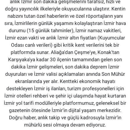
anlık İzmir son dakika gelişmelerini tarafsız, hızlı ve
doğru yayıncılık ilkeleriyle okuyucularına ulaştırır. Kentin
nabzını tutan özel haberlerin ve özel röportajların yanı
sıra, İzmirlilerin günlük yaşamını kolaylaştıran İzmir hava
durumu (15 günlük tahminler), İzmir namaz vakitleri,
İzmir ezan vakti ve anlık İzmir altın fiyatları (Kuyumcular
Odası canlı verileri) gibi kritik kent verilerini tek bir
platformda sunar. Aliağa'dan Çeşme'ye, Konak'tan
Karşıyaka'ya kadar 30 ilçenin tamamından gelen son
dakika İzmir gelişmeleri, son dakika deprem İzmir
duyuruları ve İzmir valisi açıklamaları anında Son Mühür
ekranlarında yer alır. Kentteki ekonomik hayatı
destekleyen İzmir iş ilanları, turizm profesyonelleri için
İzmir otelleri rehberi ve şehir içi ulaşımda hayat kurtaran
İzmir yol tarifi modülleriyle platformumuz, geleneksel bir
gazetenin ötesinde İzmir'in dijital yaşam merkezidir.
Doğru haber, anlık takip ve güçlü kadrosuyla İzmir’in
mühürlü sesi olmaya devam ediyoruz.