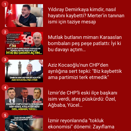
1
Yıldıray Demirkaya kimdir, nasıl
hayatını kaybetti? Merter'in tanınan
ismi için taziye mesajı
2
Mutlak butlanın mimarı Karaaslan
bombaları peş peşe patlattı: İyi ki
bu davayı açtım…
3
Aziz Kocaoğlu'nun CHP'den
ayrılığına sert tepki: "Biz kaybettik
ama partimizi terk etmedik"
4
İzmir’de CHP’li eski ilçe başkanı
isim verdi, ateş püskürdü: Özel,
Ağbaba, Yücel…
5
İzmir reyonlarında "tokluk
ekonomisi" dönemi: Zayıflama