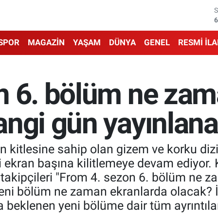
6
6
1
SPOR
MAGAZİN
YAŞAM
DÜNYA
GENEL
RESMİ İL
6
4
n 6. bölüm ne za
5
angi gün yayınlan
 kitlesine sahip olan gizem ve korku diz
i ekran başına kilitlemeye devam ediyor.
takipçileri "From 4. sezon 6. bölüm ne z
yeni bölüm ne zaman ekranlarda olacak? İ
a beklenen yeni bölüme dair tüm ayrıntılar