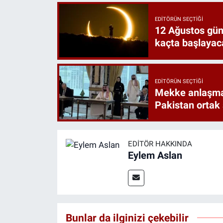
EDITÖRÜN SEÇTIĞI
12 Ağustos gün
kaçta başlayac
EDITÖRÜN SEÇTIĞI
Mekke anlaşmas
Pakistan ortak
EDITÖR HAKKINDA
Eylem Aslan
Bunlar da ilginizi çekebilir