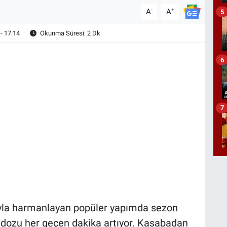
-
+
A
A
5
- 17:14
Okunma Süresi: 2 Dk
6
7
rıyla harmanlayan popüler yapımda sezon
n dozu her geçen dakika artıyor. Kasabadan