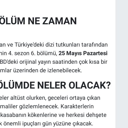
 BÖLÜM NE ZAMAN
n ve Türkiye'deki dizi tutkunları tarafından
nin 4. sezon 6. bölümü,
25 Mayıs Pazartesi
D'deki orijinal yayın saatinden çok kısa bir
ormlar üzerinden de izlenebilecek.
BÖLÜMDE NELER OLACAK?
r altüst olurken, geceleri ortaya çıkan
omaliler gözlemlenecek. Karakterlerin
, kasabanın kökenlerine ve herkesi dehşete
k önemli ipuçları gün yüzüne çıkacak.