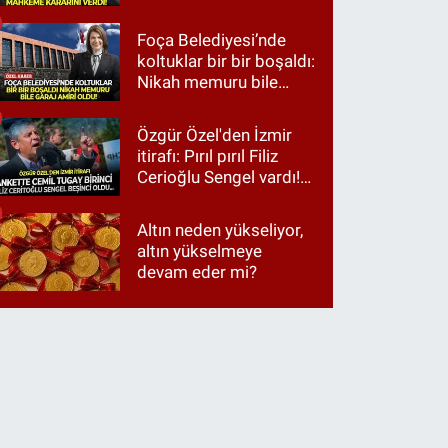
Foça Belediyesi’nde
koltuklar bir bir boşaldı:
Nikah memuru bile
garaj amiri oldu!
Özgür Özel'den İzmir
itirafı: Pırıl pırıl Filiz
Cerioğlu Sengel vardı!
Ama ankette Cemil
Tugay birinci çıktı
Altın neden yükseliyor,
altın yükselmeye
devam eder mi?