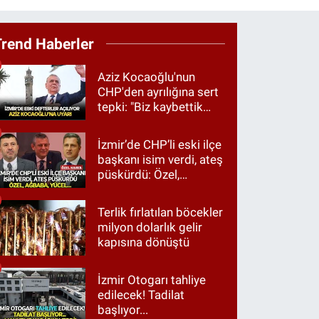
Trend Haberler
Aziz Kocaoğlu'nun
CHP'den ayrılığına sert
tepki: "Biz kaybettik
ama partimizi terk
etmedik"
İzmir’de CHP’li eski ilçe
başkanı isim verdi, ateş
püskürdü: Özel,
Ağbaba, Yücel…
Terlik fırlatılan böcekler
milyon dolarlık gelir
kapısına dönüştü
İzmir Otogarı tahliye
edilecek! Tadilat
başlıyor...