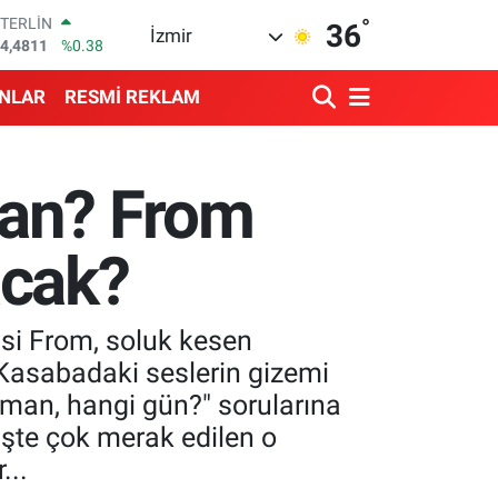
4,4811
%0.38
°
GRAM ALTIN
36
İzmir
660.55
%0.03
BİST100
3.779
%-14
ANLAR
RESMİ REKLAM
BITCOIN
4.959,79
%1.11
DOLAR
7,7436
%0.18
man? From
EURO
5,2510
%0.32
acak?
isi From, soluk kesen
 Kasabadaki seslerin gizemi
aman, hangi gün?" sorularına
şte çok merak edilen o
...