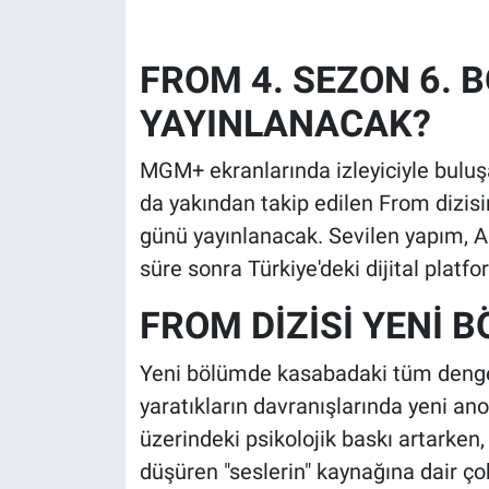
FROM 4. SEZON 6.
YAYINLANACAK?
MGM+ ekranlarında izleyiciyle buluşa
da yakından takip edilen From dizisi
günü yayınlanacak. Sevilen yapım, AB
süre sonra Türkiye'deki dijital platf
FROM DİZİSİ YENİ 
Yeni bölümde kasabadaki tüm dengele
yaratıkların davranışlarında yeni an
üzerindeki psikolojik baskı artarken
düşüren "seslerin" kaynağına dair ço