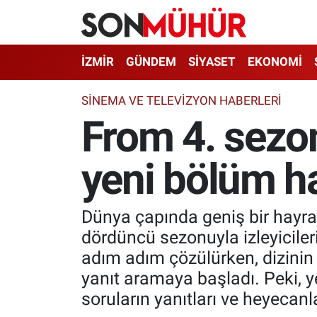
İzmir Nöbetçi Eczaneler
İZMİR
GÜNDEM
SİYASET
EKONOMİ
İzmir Hava Durumu
SINEMA VE TELEVIZYON HABERLERI
From 4. sezo
İzmir Namaz Vakitleri
yeni bölüm h
İzmir Trafik Yoğunluk Haritası
Süper Lig Puan Durumu ve Fikstür
Dünya çapında geniş bir hayran
Tüm Manşetler
dördüncü sezonuyla izleyiciler
adım adım çözülürken, dizinin 
Son Dakika Haberleri
yanıt aramaya başladı. Peki, 
soruların yanıtları ve heyecanl
Haber Arşivi