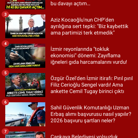
bu davayı açtım…
3
Aziz Kocaoğlu'nun CHP'den
ayrılığına sert tepki: "Biz kaybettik
ama partimizi terk etmedik"
4
İzmir reyonlarında "tokluk
ekonomisi" dönemi: Zayıflama
iğneleri gıda harcamalarını vurdu!
5
Özgür Özel'den İzmir itirafı: Pırıl pırıl
Filiz Cerioğlu Sengel vardı! Ama
ankette Cemil Tugay birinci çıktı
6
Sahil Güvenlik Komutanlığı Uzman
Erbaş alımı başvurusu nasıl yapılır?
2026 başvuru şartları neler?
7
Çankaya Belediyesi yolsuzluk