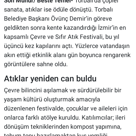
Son Mühür/ Beste Temel-
Torbalı’da çöpler
sanata, atıklar ise ödüle dönüştü. Torbalı
Belediye Başkanı Övünç Demir’in göreve
geldikten sonra kente kazandırdığı İzmir’in en
kapsamlı Çevre ve Sıfır Atık Festivali, bu yıl
üçüncü kez kapılarını açtı. Yüzlerce vatandaşın
akın ettiği etkinlik alanı gün boyunca rengarenk
görüntülere sahne oldu.
Atıklar yeniden can buldu
Çevre bilincini aşılamak ve sürdürülebilir bir
yaşam kültürü oluşturmak amacıyla
düzenlenen festivalde, çocuklar ve aileleri için
onlarca farklı atölye kuruldu. Katılımcılar; ileri
dönüşüm tekniklerinden kompost yapımına,
tohum topu hazırlamaktan kuş yemliği