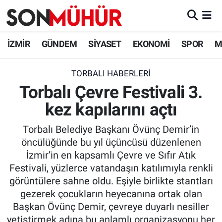
İzmir Nöbetçi Eczaneler
İZMİR
GÜNDEM
SİYASET
EKONOMİ
SPOR
M
İzmir Hava Durumu
TORBALI HABERLERI
Torbalı Çevre Festivali 3.
İzmir Namaz Vakitleri
kez kapılarını açtı
İzmir Trafik Yoğunluk Haritası
Torbalı Belediye Başkanı Övünç Demir’in
Süper Lig Puan Durumu ve Fikstür
öncülüğünde bu yıl üçüncüsü düzenlenen
İzmir’in en kapsamlı Çevre ve Sıfır Atık
Tüm Manşetler
Festivali, yüzlerce vatandaşın katılımıyla renkli
görüntülere sahne oldu. Eşiyle birlikte stantları
Son Dakika Haberleri
gezerek çocukların heyecanına ortak olan
Başkan Övünç Demir, çevreye duyarlı nesiller
Haber Arşivi
yetiştirmek adına bu anlamlı organizasyonu her