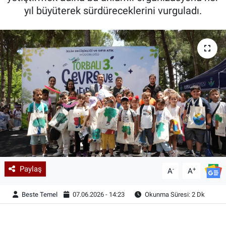
yıl büyüterek sürdüreceklerini vurguladı.
Paylaş
-
+
A
A
Beste Temel
07.06.2026 - 14:23
Okunma Süresi: 2 Dk