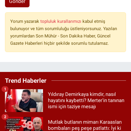
Gönder
Yorum yazarak
topluluk kurallarımızı
kabul etmiş
bulunuyor ve tüm sorumluluğu üstleniyorsunuz. Yazılan
yorumlardan Son Mühür - Son Dakika Haber, Güncel
Gazete Haberleri hiçbir şekilde sorumlu tutulamaz.
Trend Haberler
1
Yıldıray Demirkaya kimdir, nasıl
hayatını kaybetti? Merter'in tanınan
ismi için taziye mesajı
2
Mutlak butlanın mimarı Karaaslan
bombaları peş peşe patlattı: İyi ki