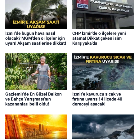
İzmir'de bugün hava nasıl
CHP İzmir'de o ilçelere yeni
olacak? MGM'den o ilçeler için
atama! Dikkat çeken isim
uyarı! Akşam saatlerine dikkat!
Karşıyaka'da
Gaziemir'de En Güzel Balkon
İzmir'e kavurucu sıcak ve
ve Bahçe Yarışması'nın
fırtına uyarısı! 4 ilçede 40
kazananları belli oldu!
dereceyi aşacak!