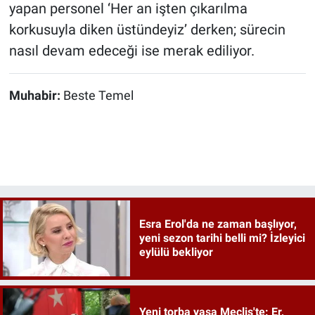
yapan personel ‘Her an işten çıkarılma
korkusuyla diken üstündeyiz’ derken; sürecin
nasıl devam edeceği ise merak ediliyor.
Muhabir:
Beste Temel
Esra Erol'da ne zaman başlıyor,
yeni sezon tarihi belli mi? İzleyici
eylülü bekliyor
Yeni torba yasa Meclis'te: Er,