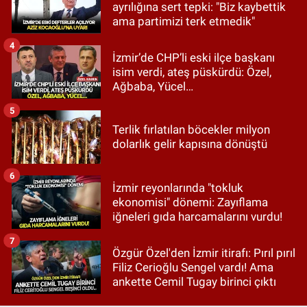
ayrılığına sert tepki: "Biz kaybettik
ama partimizi terk etmedik"
4
İzmir’de CHP’li eski ilçe başkanı
isim verdi, ateş püskürdü: Özel,
Ağbaba, Yücel…
5
Terlik fırlatılan böcekler milyon
dolarlık gelir kapısına dönüştü
6
İzmir reyonlarında "tokluk
ekonomisi" dönemi: Zayıflama
iğneleri gıda harcamalarını vurdu!
7
Özgür Özel'den İzmir itirafı: Pırıl pırıl
Filiz Cerioğlu Sengel vardı! Ama
ankette Cemil Tugay birinci çıktı