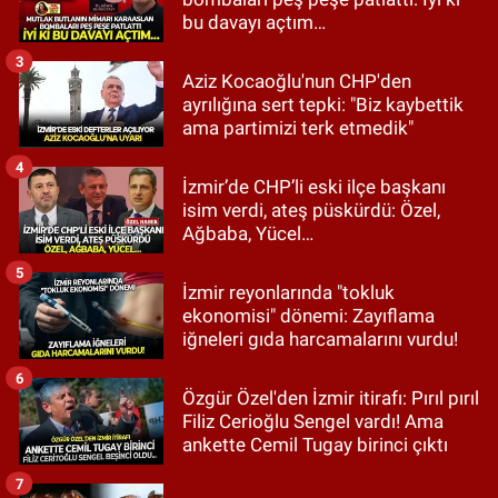
bu davayı açtım…
3
Aziz Kocaoğlu'nun CHP'den
ayrılığına sert tepki: "Biz kaybettik
ama partimizi terk etmedik"
4
İzmir’de CHP’li eski ilçe başkanı
isim verdi, ateş püskürdü: Özel,
Ağbaba, Yücel…
5
İzmir reyonlarında "tokluk
ekonomisi" dönemi: Zayıflama
iğneleri gıda harcamalarını vurdu!
6
Özgür Özel'den İzmir itirafı: Pırıl pırıl
Filiz Cerioğlu Sengel vardı! Ama
ankette Cemil Tugay birinci çıktı
7