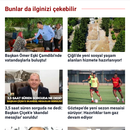
Bunlar da ilginizi çekebilir
Başkan Ömer Eşki Çamdibi'nde
Çiğli'de yeni sosyal yaşam
vatandaşlarla buluştu!
alanları hizmete hazırlanıyor!
3,5 saat süren sorguda ne dedi:
Göztepe'de yeni sezon mesaisi
Başkan Çiçek'e 'skandal
sürüyor: Hazırlıklar tam gaz
mesajlar' soruldu!
devam ediyor