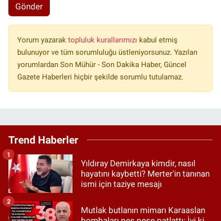
Gönder
Yorum yazarak
topluluk kurallarımızı
kabul etmiş
bulunuyor ve tüm sorumluluğu üstleniyorsunuz. Yazılan
yorumlardan Son Mühür - Son Dakika Haber, Güncel
Gazete Haberleri hiçbir şekilde sorumlu tutulamaz.
Trend Haberler
1
Yıldıray Demirkaya kimdir, nasıl
hayatını kaybetti? Merter'in tanınan
ismi için taziye mesajı
2
Mutlak butlanın mimarı Karaaslan
bombaları peş peşe patlattı: İyi ki