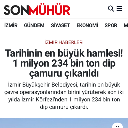
İzmir Nöbetçi Eczaneler
İZMİR
GÜNDEM
SİYASET
EKONOMİ
SPOR
M
İzmir Hava Durumu
İZMIR HABERLERI
Tarihinin en büyük hamlesi!
İzmir Namaz Vakitleri
1 milyon 234 bin ton dip
İzmir Trafik Yoğunluk Haritası
çamuru çıkarıldı
Süper Lig Puan Durumu ve Fikstür
İzmir Büyükşehir Belediyesi, tarihin en büyük
çevre operasyonlarından birini yürüterek son iki
Tüm Manşetler
yılda İzmir Körfezi'nden 1 milyon 234 bin ton
dip çamuru çıkardı.
Son Dakika Haberleri
Haber Arşivi