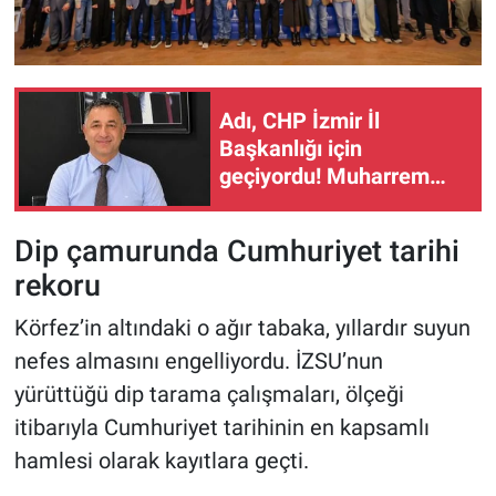
Adı, CHP İzmir İl
Başkanlığı için
geçiyordu! Muharrem
Dayanç aktif siyaseti
bıraktı!
Dip çamurunda Cumhuriyet tarihi
rekoru
Körfez’in altındaki o ağır tabaka, yıllardır suyun
nefes almasını engelliyordu. İZSU’nun
yürüttüğü dip tarama çalışmaları, ölçeği
itibarıyla Cumhuriyet tarihinin en kapsamlı
hamlesi olarak kayıtlara geçti.