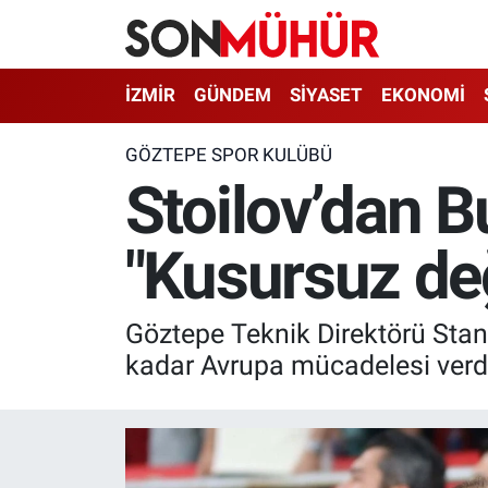
İzmir Nöbetçi Eczaneler
İZMİR
GÜNDEM
SİYASET
EKONOMİ
İzmir Hava Durumu
GÖZTEPE SPOR KULÜBÜ
Stoilov’dan Bu
İzmir Namaz Vakitleri
"Kusursuz değ
İzmir Trafik Yoğunluk Haritası
Süper Lig Puan Durumu ve Fikstür
Göztepe Teknik Direktörü Stani
Tüm Manşetler
kadar Avrupa mücadelesi verdikl
Son Dakika Haberleri
Haber Arşivi