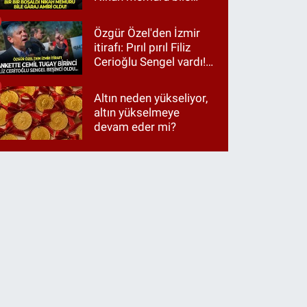
garaj amiri oldu!
Özgür Özel'den İzmir
itirafı: Pırıl pırıl Filiz
Cerioğlu Sengel vardı!
Ama ankette Cemil
Tugay birinci çıktı
Altın neden yükseliyor,
altın yükselmeye
devam eder mi?