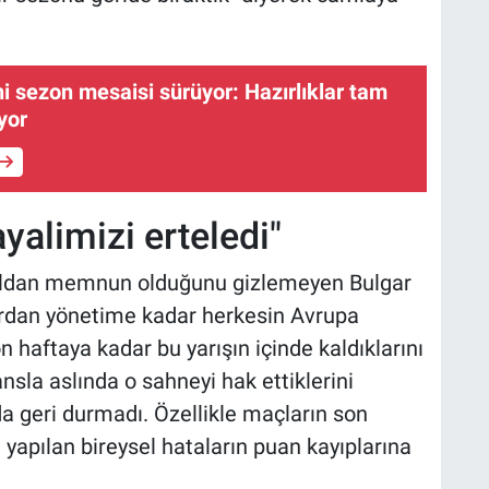
i sezon mesaisi sürüyor: Hazırlıklar tam
yor
yalimizi erteledi"
utboldan memnun olduğunu gizlemeyen Bulgar
rdan yönetime kadar herkesin Avrupa
on haftaya kadar bu yarışın içinde kaldıklarını
nsla aslında o sahneyi hak ettiklerini
da geri durmadı. Özellikle maçların son
 yapılan bireysel hataların puan kayıplarına