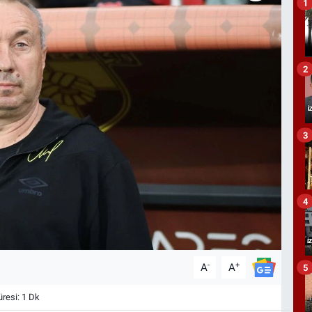
1
2
3
4
-
+
A
A
5
esi: 1 Dk