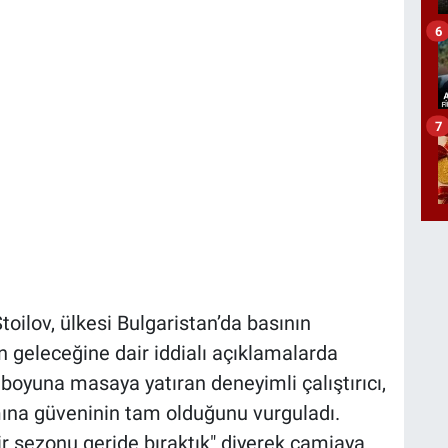
6
7
oilov, ülkesi Bulgaristan’da basının
in geleceğine dair iddialı açıklamalarda
boyuna masaya yatıran deneyimli çalıştırıcı,
ına güveninin tam olduğunu vurguladı.
bir sezonu geride bıraktık" diyerek camiaya