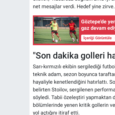
net mesajlar verdi. Hedef yine zirve.
Göztepe'de yen
gaz devam edi
İçeriği Görüntüle
"Son dakika golleri ha
Sarı-kırmızılı ekibin sergilediği f
teknik adam, sezon boyunca tarafta
hayaliyle kenetlendiğini hatırlattı. S
belirten Stoilov, sergilenen performa
söyledi. Tabii özeleştiri yapmaktan 
bölümlerinde yenen kritik gollerin ve
yol açtığını itiraf etti.