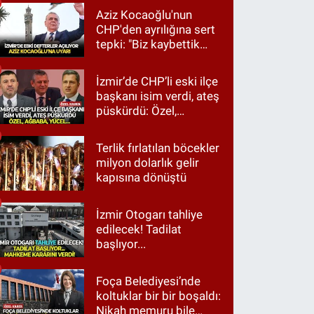
Aziz Kocaoğlu'nun
CHP'den ayrılığına sert
tepki: "Biz kaybettik
ama partimizi terk
etmedik"
İzmir’de CHP’li eski ilçe
başkanı isim verdi, ateş
püskürdü: Özel,
Ağbaba, Yücel…
Terlik fırlatılan böcekler
milyon dolarlık gelir
kapısına dönüştü
İzmir Otogarı tahliye
edilecek! Tadilat
başlıyor...
Foça Belediyesi’nde
koltuklar bir bir boşaldı:
Nikah memuru bile