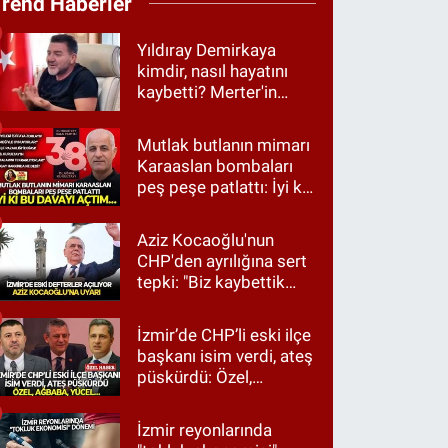
Trend Haberler
Yıldıray Demirkaya
kimdir, nasıl hayatını
kaybetti? Merter'in
tanınan ismi için taziye
mesajı
Mutlak butlanın mimarı
Karaaslan bombaları
peş peşe patlattı: İyi ki
bu davayı açtım…
Aziz Kocaoğlu'nun
CHP'den ayrılığına sert
tepki: "Biz kaybettik
ama partimizi terk
etmedik"
İzmir’de CHP’li eski ilçe
başkanı isim verdi, ateş
püskürdü: Özel,
Ağbaba, Yücel…
İzmir reyonlarında