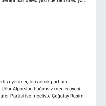
Seferihisar Belediyesi’nde temsil ediyor.
is üyesi seçilen ancak partinin
 Uğur Alparslan bağımsız meclis üyesi
 Zafer Partisi ise mecliste Çağatay Rasim