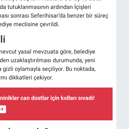
a tutuklanmasının ardından İçişleri
ası sonrası Seferihisar’da benzer bir süreç
diye meclisine çevrildi.
li
mevcut yasal mevzuata göre, belediye
den uzaklaştırılması durumunda, yeni
 gizli oylamayla seçiliyor. Bu noktada,
mı dikkatleri çekiyor.
inikler can dostlar için kolları sıvadı!