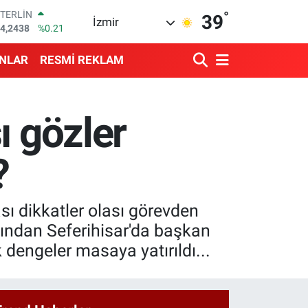
°
STERLİN
39
İzmir
4,2438
%0.21
GRAM ALTIN
513.94
%0.32
ANLAR
RESMİ REKLAM
BİST100
3.768
%48
BITCOIN
4.602,05
%0.69
ı gözler
DOLAR
7,5986
%0.06
EURO
?
5,0700
%0.1
sı dikkatler olası görevden
dından Seferihisar'da başkan
 dengeler masaya yatırıldı...