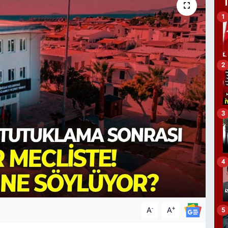
1
2
3
4
-
+
A
A
5