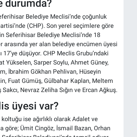
ne durumda?
erihisar Belediye Meclisi’nde çoğunluk
Partisi’nde (CHP). Son yerel seçimlere göre
n Seferihisar Belediye Meclisi’nde 18
er arasında yer alan belediye encümen üyesi
sı 17’ye düşüyor. CHP Meclis Grubu’ndaki
rat Yükselen, Sarper Soylu, Ahmet Güney,
ım, İbrahim Gökhan Pehlivan, Hüseyin
kin, Fuat Gümüş, Gülbahar Kaplan, Meltem
ş Sakcı, Nevraz Zeliha Sığın ve Ercan Ağkuş.
is üyesi var?
koltuğu ise ağırlıklı olarak Adalet ve
na göre; Ümit Cingöz, İsmail Bazan, Orhan