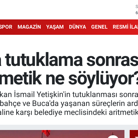
6
6
SPOR
MAGAZİN
YAŞAM
DÜNYA
GENEL
RESMİ İL
1
6
a tutuklama sonras
4
tmetik ne söylüyor
5
kan İsmail Yetişkin'in tutuklanması sonra
elbahçe ve Buca'da yaşanan süreçlerin ar
line karşı belediye meclisindeki aritmetik