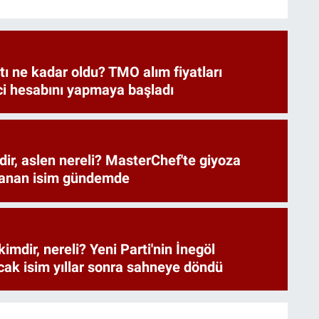
atı ne kadar oldu? TMO alım fiyatları
ici hesabını yapmaya başladı
dir, aslen nereli? MasterChef'te giyoza
zanan isim gündemde
mdir, nereli? Yeni Parti'nin İnegöl
acak isim yıllar sonra sahneye döndü