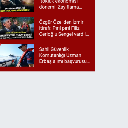
"tokluk ekonomisi"
dönemi: Zayıflama
iğneleri gıda
harcamalarını vurdu!
Özgür Özel'den İzmir
itirafı: Pırıl pırıl Filiz
Cerioğlu Sengel vardı!
Ama ankette Cemil
Tugay birinci çıktı
Sahil Güvenlik
Komutanlığı Uzman
Erbaş alımı başvurusu
nasıl yapılır? 2026
başvuru şartları neler?