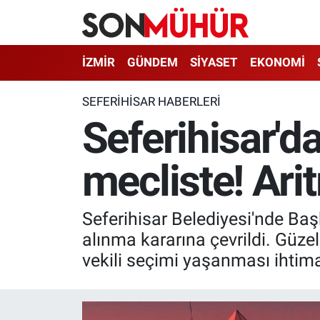
İzmir Nöbetçi Eczaneler
İZMİR
GÜNDEM
SİYASET
EKONOMİ
İzmir Hava Durumu
SEFERIHISAR HABERLERI
Seferihisar'd
İzmir Namaz Vakitleri
mecliste! Ari
İzmir Trafik Yoğunluk Haritası
Süper Lig Puan Durumu ve Fikstür
Seferihisar Belediyesi'nde Baş
Tüm Manşetler
alınma kararına çevrildi. Güz
vekili seçimi yaşanması ihtima
Son Dakika Haberleri
Haber Arşivi