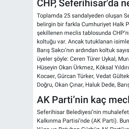
CHP, Seferihisar'da 
Toplamda 25 sandalyeden oluşan Sef
belirgin bir farkla Cumhuriyet Halk 
şekillenen meclis tablosunda CHP’ni
koltuğu var. Ancak tutuklanan isiml
Barış Sakcı’nın ardından koltuk sayı
üyeler şöyle: Ceren Türer Uykal, Mu
Hüseyin Okan Ürkmez, Köksal Yıldır
Kocaer, Gürcan Türker, Vedat Gülte
Doğru, Okan Çınar, Haluk Dede, Barı
AK Parti’nin kaç mecl
Seferihisar Belediyesi’nin muhalefet 
Kalkınma Partisi’nde (AK Parti). Bu