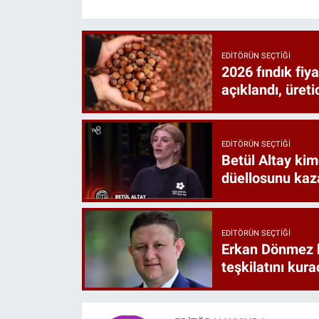
EDITÖRÜN SEÇTIĞI
2026 fındık fiy
açıklandı, üret
EDITÖRÜN SEÇTIĞI
Betül Altay kim
düellosunu ka
EDITÖRÜN SEÇTIĞI
Erkan Dönmez ki
teşkilatını kur