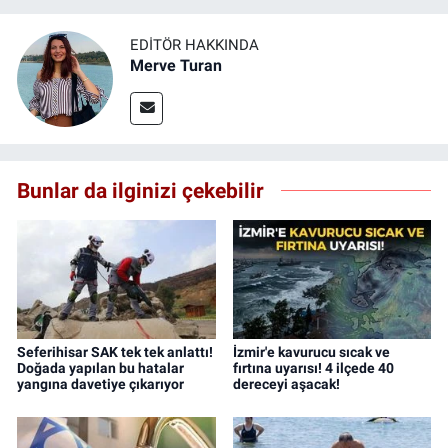
EDITÖR HAKKINDA
Merve Turan
Bunlar da ilginizi çekebilir
Seferihisar SAK tek tek anlattı!
İzmir'e kavurucu sıcak ve
Doğada yapılan bu hatalar
fırtına uyarısı! 4 ilçede 40
yangına davetiye çıkarıyor
dereceyi aşacak!