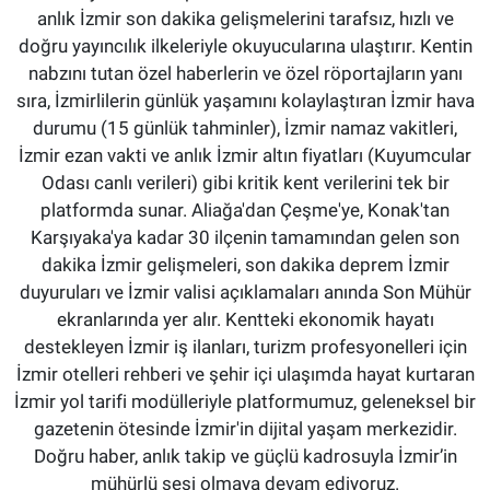
anlık İzmir son dakika gelişmelerini tarafsız, hızlı ve
doğru yayıncılık ilkeleriyle okuyucularına ulaştırır. Kentin
nabzını tutan özel haberlerin ve özel röportajların yanı
sıra, İzmirlilerin günlük yaşamını kolaylaştıran İzmir hava
durumu (15 günlük tahminler), İzmir namaz vakitleri,
İzmir ezan vakti ve anlık İzmir altın fiyatları (Kuyumcular
Odası canlı verileri) gibi kritik kent verilerini tek bir
platformda sunar. Aliağa'dan Çeşme'ye, Konak'tan
Karşıyaka'ya kadar 30 ilçenin tamamından gelen son
dakika İzmir gelişmeleri, son dakika deprem İzmir
duyuruları ve İzmir valisi açıklamaları anında Son Mühür
ekranlarında yer alır. Kentteki ekonomik hayatı
destekleyen İzmir iş ilanları, turizm profesyonelleri için
İzmir otelleri rehberi ve şehir içi ulaşımda hayat kurtaran
İzmir yol tarifi modülleriyle platformumuz, geleneksel bir
gazetenin ötesinde İzmir'in dijital yaşam merkezidir.
Doğru haber, anlık takip ve güçlü kadrosuyla İzmir’in
mühürlü sesi olmaya devam ediyoruz.