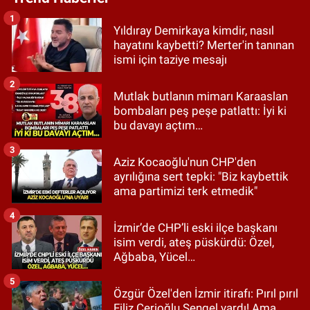
1
Yıldıray Demirkaya kimdir, nasıl
hayatını kaybetti? Merter'in tanınan
ismi için taziye mesajı
2
Mutlak butlanın mimarı Karaaslan
bombaları peş peşe patlattı: İyi ki
bu davayı açtım…
3
Aziz Kocaoğlu'nun CHP'den
ayrılığına sert tepki: "Biz kaybettik
ama partimizi terk etmedik"
4
İzmir’de CHP’li eski ilçe başkanı
isim verdi, ateş püskürdü: Özel,
Ağbaba, Yücel…
5
Özgür Özel'den İzmir itirafı: Pırıl pırıl
Filiz Cerioğlu Sengel vardı! Ama