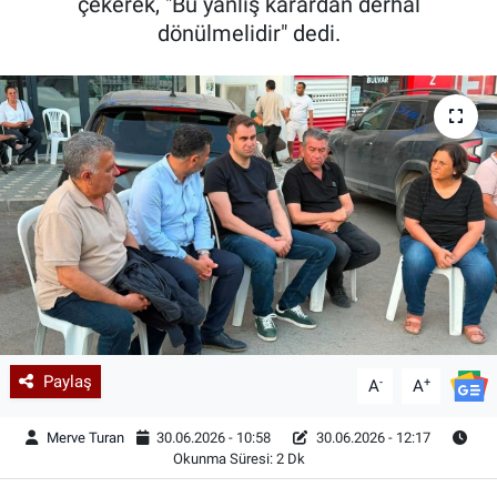
çekerek, "Bu yanlış karardan derhal
dönülmelidir" dedi.
Paylaş
-
+
A
A
Merve Turan
30.06.2026 - 10:58
30.06.2026 - 12:17
Okunma Süresi: 2 Dk