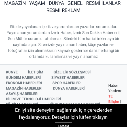
MAGAZİN
YAŞAM
DÜNYA
GENEL
RESMİ İLANLAR
RESMİ REKLAM
Sitede yayınlanan içerik ve yorumlardan yazarları sorumludur.
Yayınlanan yorumlardan İzmir Haber, İzmir Son Dakika Haberleri |
Son Mühür sorumlu tutulamaz. Sitedeki tüm harici linkler ayrı bir
sayfada açılır. Sitemizde yayınlanan haber, köşe yazıları ve
fotoğraflar izin alınmaksızın kaynak gösterilse dahi, herhangi bir
ortamda kullanılamaz ve yayınlanamaz
KÜNYE
İLETİŞİM
GİZLİLİK SÖZLEŞMESİ
GÜNDEM HABERLERİ
SİYASET HABERLERİ
EKONOMİ HABERLERİ
SPOR HABERLERİ
Haber
MAGAZİN HABERLERİ
DÜNYA HABERLERİ
Yazılımı:
ASAYİŞ HABERLERİ
TE
BİLİM VE TEKNOLOJİ HABERLERİ
Bilişim
|
EĞİTİM HABERLERİ
KÜLTÜR VE SANAT HABERLERİ
Copyright
En iyi site deneyimi sağlamak için çerezlerden
SAĞLIK HABERLERİ
YAŞAM HABERLERİ
© 2026
YEREL HABERLER
İZMİR HABERLERİ
faydalanıyoruz. Detaylar için lütfen tıklayın.
SİNEMA VE TELEVİZYON HABERLERİ
TAMAM