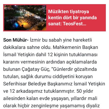
Müzikten tiyatroya
kentin dört bir yanında
sanat: TeosFest
Seferihisar’ı
hareketlendirdi
Son Mühür-
İzmir bu sabah yine hareketli
dakikalara sahne oldu. Mahkemenin Başkan
İsmail Yetişkin dahil 12 kişinin tutuklanması
kararını vermesinin ardından açıklamalarda
bulunan Çağatay Güç, “Günlerdir gözaltında
tutulan, sağlık durumu ciddiyetini koruyan
Seferihisar Belediye Başkanımız İsmail Yetişkin
ve 12 arkadaşımız tutuklanmıştır. 50 yıldır
ailesinden kalan evde yaşayan, yıllardır mali
olarak hiçbir zenginleşme yaşamamış diyaliz