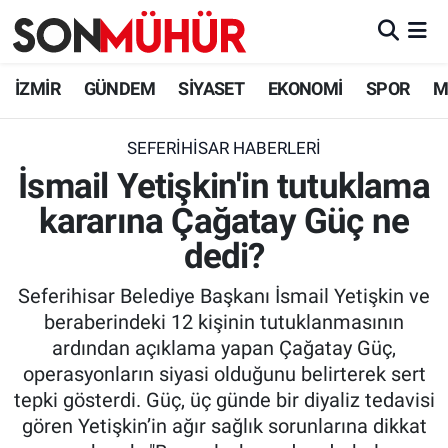
İzmir Nöbetçi Eczaneler
İZMİR
GÜNDEM
SİYASET
EKONOMİ
SPOR
M
İzmir Hava Durumu
SEFERIHISAR HABERLERI
İsmail Yetişkin'in tutuklama
İzmir Namaz Vakitleri
kararına Çağatay Güç ne
İzmir Trafik Yoğunluk Haritası
dedi?
Süper Lig Puan Durumu ve Fikstür
Seferihisar Belediye Başkanı İsmail Yetişkin ve
beraberindeki 12 kişinin tutuklanmasının
Tüm Manşetler
ardından açıklama yapan Çağatay Güç,
operasyonların siyasi olduğunu belirterek sert
Son Dakika Haberleri
tepki gösterdi. Güç, üç günde bir diyaliz tedavisi
gören Yetişkin’in ağır sağlık sorunlarına dikkat
Haber Arşivi