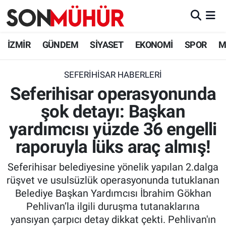
İzmir Nöbetçi Eczaneler
İZMİR
GÜNDEM
SİYASET
EKONOMİ
SPOR
M
İzmir Hava Durumu
SEFERIHISAR HABERLERI
Seferihisar operasyonunda
İzmir Namaz Vakitleri
şok detayı: Başkan
İzmir Trafik Yoğunluk Haritası
yardımcısı yüzde 36 engelli
Süper Lig Puan Durumu ve Fikstür
raporuyla lüks araç almış!
Seferihisar belediyesine yönelik yapılan 2.dalga
Tüm Manşetler
rüşvet ve usulsüzlük operasyonunda tutuklanan
Belediye Başkan Yardımcısı İbrahim Gökhan
Son Dakika Haberleri
Pehlivan’la ilgili duruşma tutanaklarına
yansıyan çarpıcı detay dikkat çekti. Pehlivan'ın
Haber Arşivi