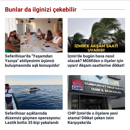
Bunlar da ilginizi çekebilir
Seferihisar’da "Yaşamdan
İzmir'de bugün hava nasıl
Yazıya" atölyesinin üçüncü
olacak? MGM'den o ilçeler için
buluşmasında aşk konuşuldu!
uyarı! Akşam saatlerine dikkat!
Seferihisar açıklarında
CHP İzmir'de o ilçelere yeni
düzensiz göçmen operasyonu:
atama! Dikkat çeken isim
Lastik botta 35 kişi yakalandı
Karşıyaka'da