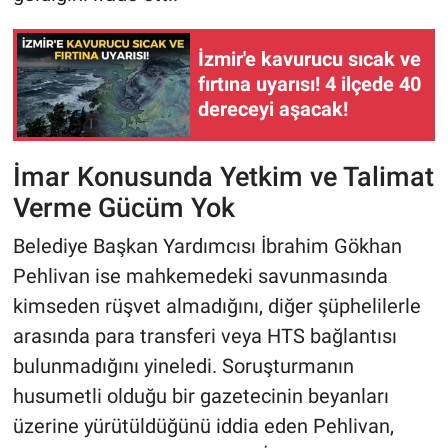
İzmir'e kavurucu sıcak ve
fırtına uyarısı! 4 ilçede 40
dereceyi aşacak!
İmar Konusunda Yetkim ve Talimat
Verme Gücüm Yok
Belediye Başkan Yardımcısı İbrahim Gökhan
Pehlivan ise mahkemedeki savunmasında
kimseden rüşvet almadığını, diğer şüphelilerle
arasında para transferi veya HTS bağlantısı
bulunmadığını yineledi. Soruşturmanın
husumetli olduğu bir gazetecinin beyanları
üzerine yürütüldüğünü iddia eden Pehlivan,