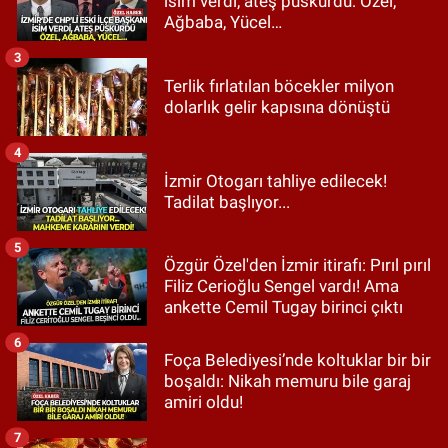
isim verdi, ateş püskürdü: Özel,
Ağbaba, Yücel…
3
Terlik fırlatılan böcekler milyon
dolarlık gelir kapısına dönüştü
4
İzmir Otogarı tahliye edilecek!
Tadilat başlıyor...
5
Özgür Özel'den İzmir itirafı: Pırıl pırıl
Filiz Cerioğlu Sengel vardı! Ama
ankette Cemil Tugay birinci çıktı
6
Foça Belediyesi’nde koltuklar bir bir
boşaldı: Nikah memuru bile garaj
amiri oldu!
7